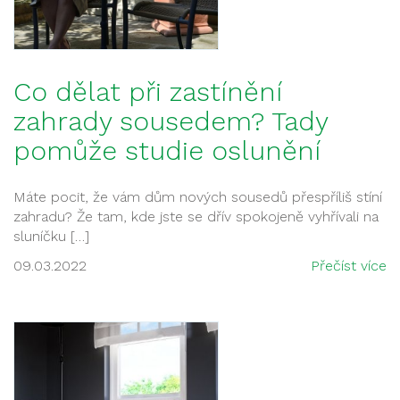
Co dělat při zastínění
zahrady sousedem? Tady
pomůže studie oslunění
Máte pocit, že vám dům nových sousedů přespříliš stíní
zahradu? Že tam, kde jste se dřív spokojeně vyhřívali na
sluníčku […]
09.03.2022
Přečíst více