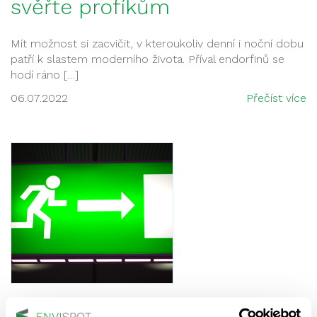
svěřte profíkům
Mít možnost si zacvičit, v kteroukoliv denní i noční dobu
patří k slastem moderního života. Příval endorfinů se
hodí ráno […]
06.07.2022
Přečíst více
Kontrola nouzového