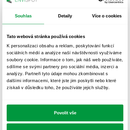
osvětlení vás udrží v bezpečí
Souhlas
Detaily
Více o cookies
Nouzové osvětlení může zachraňovat životy. Stačí
maličkost a malér je na světě. Když uprostřed noci v
Tato webová stránka používá cookies
divadle plném lidí selže […]
K personalizaci obsahu a reklam, poskytování funkcí
21.06.2022
Přečíst více
sociálních médií a analýze naší návštěvnosti využíváme
soubory cookie. Informace o tom, jak náš web používáte,
sdílíme se svými partnery pro sociální média, inzerci a
analýzy. Partneři tyto údaje mohou zkombinovat s
dalšími informacemi, které jste jim poskytli nebo které
získali v důsledku toho, že používáte jejich služby.
Povolit vše