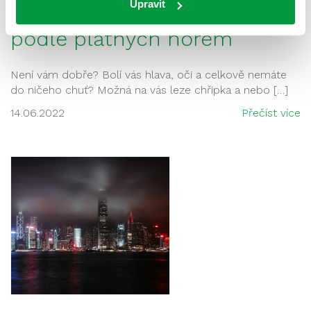
Upravit
Výpočet osvětlení místnosti
podle platných norem
Není vám dobře? Bolí vás hlava, oči a celkově nemáte
do ničeho chuť? Možná na vás leze chřipka a nebo […]
14.06.2022
Přečíst více