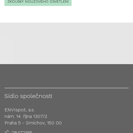
ZKOUŠKY NOUZOVÉHO OSVĚTLENÍ
Sídlo společnosti
ENVIspot, a.s.
nám. 14. října 1307/2
Praha 5 - Smíchov, 150 00
IČ: 28472195