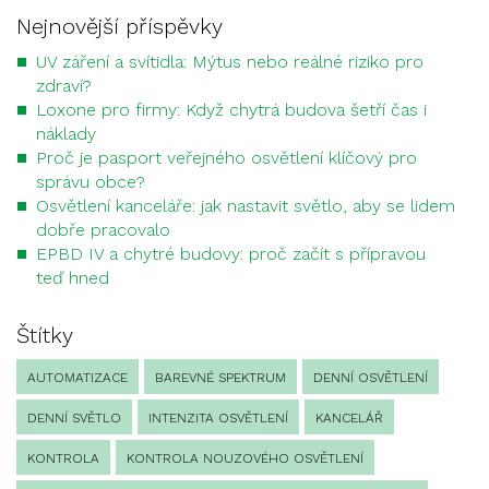
Nejnovější příspěvky
UV záření a svítidla: Mýtus nebo reálné riziko pro
zdraví?
Loxone pro firmy: Když chytrá budova šetří čas i
náklady
Proč je pasport veřejného osvětlení klíčový pro
správu obce?
Osvětlení kanceláře: jak nastavit světlo, aby se lidem
dobře pracovalo
EPBD IV a chytré budovy: proč začít s přípravou
teď hned
Štítky
AUTOMATIZACE
BAREVNÉ SPEKTRUM
DENNÍ OSVĚTLENÍ
DENNÍ SVĚTLO
INTENZITA OSVĚTLENÍ
KANCELÁŘ
KONTROLA
KONTROLA NOUZOVÉHO OSVĚTLENÍ