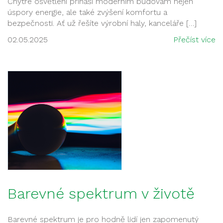
Chytré osvětlení přináší moderním budovám nejen
úspory energie, ale také zvýšení komfortu a
bezpečnosti. Ať už řešíte výrobní haly, kanceláře […]
02.05.2025
Přečíst více
Barevné spektrum v životě
Barevné spektrum je pro hodně lidí jen zapomenutý