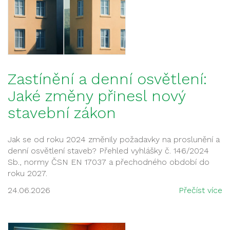
Zastínění a denní osvětlení:
Jaké změny přinesl nový
stavební zákon
Jak se od roku 2024 změnily požadavky na proslunění a
denní osvětlení staveb? Přehled vyhlášky č. 146/2024
Sb., normy ČSN EN 17037 a přechodného období do
roku 2027.
24.06.2026
Přečíst více