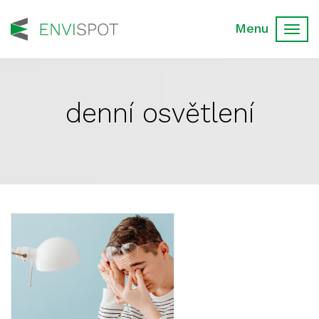
Toggl
navig
denní osvětlení