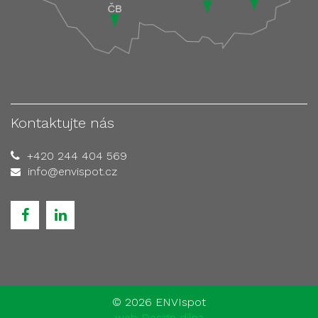
Kontaktujte nás
+420 244 404 569
info@envispot.cz
©
2026 ENVIspot
web Design dílna