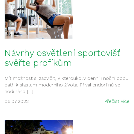
Návrhy osvětlení sportovišť
svěřte profíkům
Mít možnost si zacvičit, v kteroukoliv denní i noční dobu
patří k slastem moderního života. Příval endorfinů se
hodí ráno […]
06.07.2022
Přečíst více