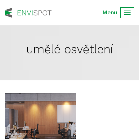
Toggl
navig
umělé osvětlení