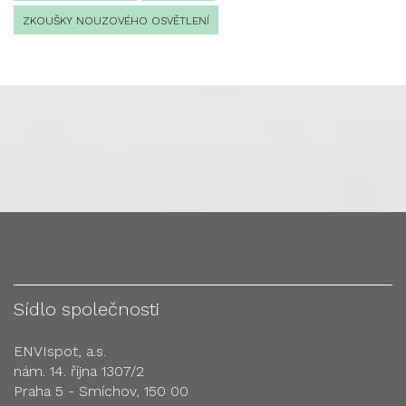
ZKOUŠKY NOUZOVÉHO OSVĚTLENÍ
Sídlo společnosti
ENVIspot, a.s.
nám. 14. října 1307/2
Praha 5 - Smíchov, 150 00