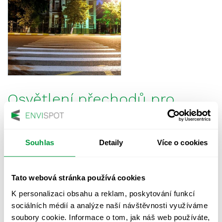
Osvětlení přechodů pro
chodce je výzva i pro
odborníky. Proč?
Souhlas
Detaily
Více o cookies
O tom, že jsou přechody jsou jedním z
nejnebezpečnějších míst v městské dopravě, není
Tato webová stránka používá cookies
pochyb. A to zejména v noci. […]
K personalizaci obsahu a reklam, poskytování funkcí
13.04.2022
Přečíst více
sociálních médií a analýze naší návštěvnosti využíváme
soubory cookie. Informace o tom, jak náš web používáte,