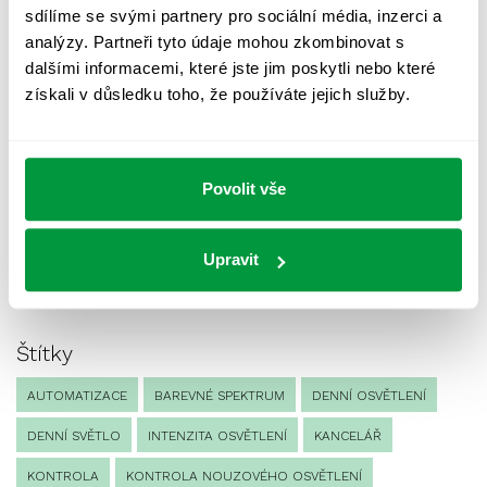
sdílíme se svými partnery pro sociální média, inzerci a
analýzy. Partneři tyto údaje mohou zkombinovat s
Nejnovější příspěvky
dalšími informacemi, které jste jim poskytli nebo které
UV záření a svítidla: Mýtus nebo reálné riziko pro
získali v důsledku toho, že používáte jejich služby.
zdraví?
Loxone pro firmy: Když chytrá budova šetří čas i
náklady
Proč je pasport veřejného osvětlení klíčový pro
Povolit vše
správu obce?
Osvětlení kanceláře: jak nastavit světlo, aby se lidem
dobře pracovalo
Upravit
EPBD IV a chytré budovy: proč začít s přípravou
teď hned
Štítky
AUTOMATIZACE
BAREVNÉ SPEKTRUM
DENNÍ OSVĚTLENÍ
DENNÍ SVĚTLO
INTENZITA OSVĚTLENÍ
KANCELÁŘ
KONTROLA
KONTROLA NOUZOVÉHO OSVĚTLENÍ