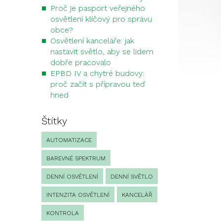
Proč je pasport veřejného
osvětlení klíčový pro správu
obce?
Osvětlení kanceláře: jak
nastavit světlo, aby se lidem
dobře pracovalo
EPBD IV a chytré budovy:
proč začít s přípravou teď
hned
Štítky
AUTOMATIZACE
BAREVNÉ SPEKTRUM
DENNÍ OSVĚTLENÍ
DENNÍ SVĚTLO
INTENZITA OSVĚTLENÍ
KANCELÁŘ
KONTROLA