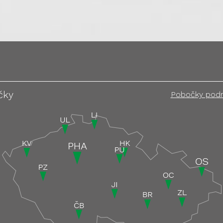
čky
Pobočky pod