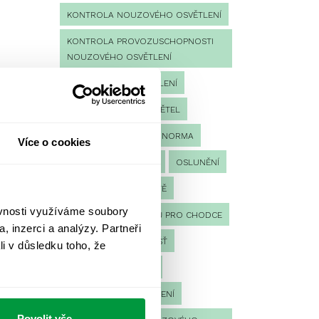
KONTROLA NOUZOVÉHO OSVĚTLENÍ
KONTROLA PROVOZUSCHOPNOSTI
NOUZOVÉHO OSVĚTLENÍ
LED NOUZOVÉ OSVĚTLENÍ
MĚŘENÍ
MĚŘENÍ SVĚTEL
NÁVRH OSVĚTLENÍ
NORMA
Více o cookies
NOUZOVÉ OSVĚTLENÍ
OSLUNĚNÍ
OSVĚTLENÍ PRACOVIŠTĚ
ěvnosti využíváme soubory
OSVĚTLENÍ PŘECHODŮ PRO CHODCE
, inzerci a analýzy. Partneři
OSVĚTLENÍ SPORTOVIŠŤ
li v důsledku toho, že
POULIČNÍ OSVĚTLENÍ
PROTIPANICKÉ OSVĚTLENÍ
Povolit vše