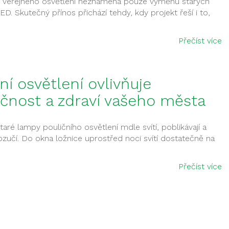
ce veřejného osvětlení neznamená pouze výměnu starých
LED. Skutečný přínos přichází tehdy, kdy projekt řeší i to,
Přečíst více
ní osvětlení ovlivňuje
čnost a zdraví vašeho města
taré lampy pouličního osvětlení mdle svítí, poblikávají a
zučí. Do okna ložnice uprostřed noci svítí dostatečně na
Přečíst více