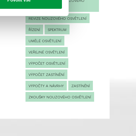
PROVOZNÍ DENÍK NOUZOVÉHO
OSVĚTLENÍ
REVIZE NOUZOVÉHO OSVĚTLENÍ
ŘÍZENÍ
SPEKTRUM
UMĚLÉ OSVĚTLENÍ
VEŘEJNÉ OSVĚTLENÍ
VÝPOČET OSVĚTLENÍ
VÝPOČET ZASTÍNĚNÍ
VÝPOČTY A NÁVRHY
ZASTÍNĚNÍ
ZKOUŠKY NOUZOVÉHO OSVĚTLENÍ