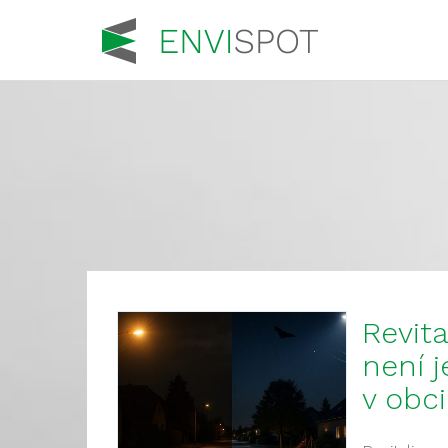
Revita
není j
v obci 