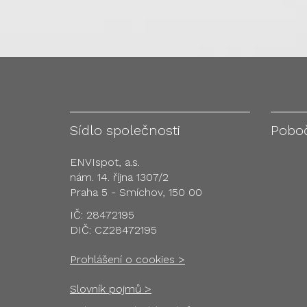
Sídlo společnosti
Pobo
ENVIspot, a.s.
nám. 14. října 1307/2
Praha 5 - Smíchov, 150 00
IČ: 28472195
DIČ: CZ28472195
Prohlášení o cookies >
Slovník pojmů >