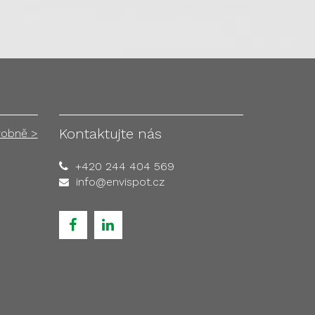
Kontaktujte nás
robně >
+420 244 404 569
info@envispot.cz