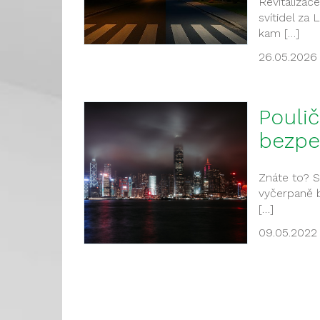
Revitaliza
svítidel za 
kam […]
26.05.2026
Poulič
bezpe
Znáte to? S
vyčerpaně b
[…]
09.05.2022