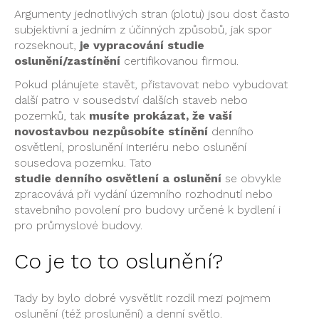
Argumenty jednotlivých stran (plotu) jsou dost často
subjektivní a jedním z účinných způsobů, jak spor
rozseknout,
je vypracování studie
oslunění/zastínění
certifikovanou firmou.
Pokud plánujete stavět, přistavovat nebo vybudovat
další patro v sousedství dalších staveb nebo
pozemků, tak
musíte prokázat, že vaší
novostavbou nezpůsobíte stínění
denního
osvětlení, proslunění interiéru nebo oslunění
sousedova pozemku. Tato
studie denního osvětlení a oslunění
se obvykle
zpracovává při vydání územního rozhodnutí nebo
stavebního povolení pro budovy určené k bydlení i
pro průmyslové budovy.
Co je to to oslunění?
Tady by bylo dobré vysvětlit rozdíl mezi pojmem
oslunění (též proslunění) a denní světlo.