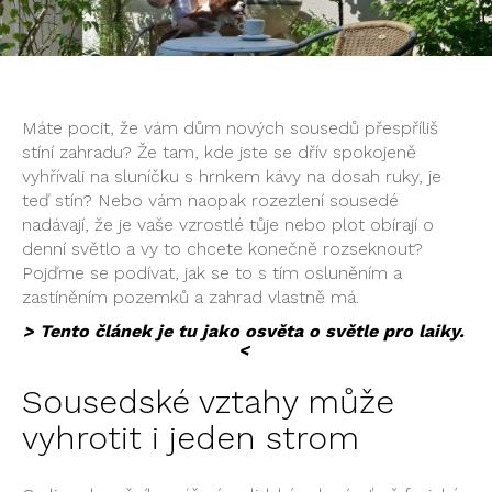
Máte pocit, že vám dům nových sousedů přespříliš
stíní zahradu? Že tam, kde jste se dřív spokojeně
vyhřívali na sluníčku s hrnkem kávy na dosah ruky, je
teď stín? Nebo vám naopak rozezlení sousedé
nadávají, že je vaše vzrostlé tůje nebo plot obírají o
denní světlo a vy to chcete konečně rozseknout?
Pojďme se podívat, jak se to s tím osluněním a
zastíněním pozemků a zahrad vlastně má.
> Tento článek je tu jako osvěta o světle pro laiky.
<
Sousedské vztahy může
vyhrotit i jeden strom