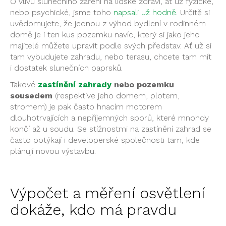
O vlivu slunečního záření na lidské zdraví, ať už fyzické,
nebo psychické, jsme toho
napsali už hodně
. Určitě si
uvědomujete, že jednou z výhod bydlení v rodinném
domě je i ten kus pozemku navíc, který si jako jeho
majitelé můžete upravit podle svých představ. Ať už si
tam vybudujete zahradu, nebo terasu, chcete tam mít
i dostatek slunečních paprsků.
Takové
zastínění zahrady
nebo pozemku
sousedem
(respektive jeho domem, plotem,
stromem) je pak často hnacím motorem
dlouhotrvajících a nepříjemných sporů, které mnohdy
končí až u soudu. Se stížnostmi na zastínění zahrad se
často potýkají i developerské společnosti tam, kde
plánují novou výstavbu.
Výpočet a měření osvětlení
dokáže, kdo má pravdu