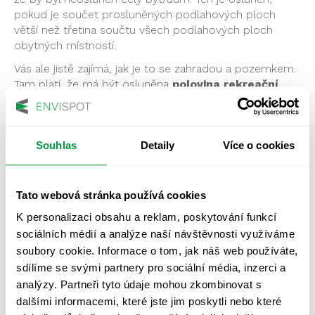
pokud je součet prosluněných podlahových ploch
větší než třetina součtu všech podlahových ploch
obytných místností.
Vás ale jistě zajímá, jak je to se zahradou a pozemkem.
Tam platí, že má být osluněna
polovina rekreační
plochy nebo zařízení v okolí
obytných budov dne 1.
března
minimálně 3 hodiny
.
Potřebujete jistotu, že
Souhlas
Detaily
Více o cookies
nestíníte sousedům?
Tato webová stránka používá cookies
Chcete mít jistotu, že je vaše nová stavba
podle
K personalizaci obsahu a reklam, poskytování funkcí
všech norem a zákonů?
Obraťte se na nás.
sociálních médií a analýze naší návštěvnosti využíváme
Provedeme
výpočty denního osvětlení, oslunění
soubory cookie. Informace o tom, jak náš web používáte,
pozemku i proslunění místností
. Vy budete mít v ruce
sdílíme se svými partnery pro sociální média, inzerci a
studii a snad i klid od sousedů.
analýzy. Partneři tyto údaje mohou zkombinovat s
dalšími informacemi, které jste jim poskytli nebo které