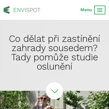
Toggl
navig
Co dělat při zastínění
zahrady sousedem?
Tady pomůže studie
oslunění