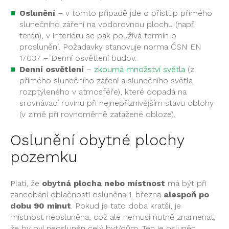
Oslunění
– v tomto případě jde o přístup přímého
slunečního záření na vodorovnou plochu (např.
terén), v interiéru se pak používá termín o
proslunění. Požadavky stanovuje norma ČSN EN
17037 – Denní osvětlení budov.
Denní osvětlení
–
zkoumá množství světla
(z
přímého slunečního záření a slunečního světla
rozptýleného v atmosféře), které dopadá na
srovnávací rovinu při nejnepříznivějším stavu oblohy
(v zimě při rovnoměrně zatažené obloze).
Oslunění obytné plochy
pozemku
Platí, že
obytná plocha nebo místnost
má být při
zanedbání oblačnosti osluněna 1. března
alespoň po
dobu 90 minut
. Pokud je tato doba kratší, je
místnost neosluněna, což ale nemusí nutně znamenat,
že by byl neosluněn celý byt/dům. Ten je osluněn,