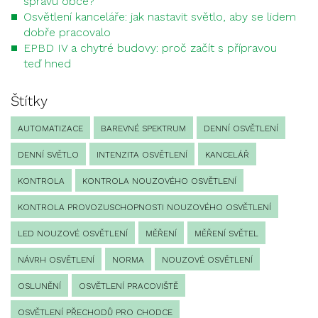
správu obce?
Osvětlení kanceláře: jak nastavit světlo, aby se lidem
dobře pracovalo
EPBD IV a chytré budovy: proč začít s přípravou
teď hned
Štítky
AUTOMATIZACE
BAREVNÉ SPEKTRUM
DENNÍ OSVĚTLENÍ
DENNÍ SVĚTLO
INTENZITA OSVĚTLENÍ
KANCELÁŘ
KONTROLA
KONTROLA NOUZOVÉHO OSVĚTLENÍ
KONTROLA PROVOZUSCHOPNOSTI NOUZOVÉHO OSVĚTLENÍ
LED NOUZOVÉ OSVĚTLENÍ
MĚŘENÍ
MĚŘENÍ SVĚTEL
NÁVRH OSVĚTLENÍ
NORMA
NOUZOVÉ OSVĚTLENÍ
OSLUNĚNÍ
OSVĚTLENÍ PRACOVIŠTĚ
OSVĚTLENÍ PŘECHODŮ PRO CHODCE