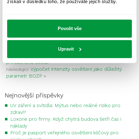
získali v důsledku toho, že používáte jejich služby.
CHCI ZMĚŘIT OSLUNĚNÍ A ZASTÍNĚNÍ
09.03.2022
Povolit vše
Upravit
«
Kupujete byt nebo dům? A je v něm dost
předchozí:
přirozeného světa?
Výpočet intenzity osvětlení jako důležitý
následující:
parametr BOZP
»
Nejnovější příspěvky
UV záření a svítidla: Mýtus nebo reálné riziko pro
zdraví?
Loxone pro firmy: Když chytrá budova šetří čas i
náklady
Proč je pasport veřejného osvětlení klíčový pro