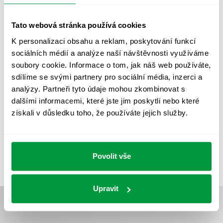
OSVĚTLENÍ PŘECHODŮ PRO CHODCE
OSVĚTLENÍ SPORTOVIŠŤ
POULIČNÍ OSVĚTLENÍ
Tato webová stránka používá cookies
K personalizaci obsahu a reklam, poskytování funkcí
PROTIPANICKÉ OSVĚTLENÍ
sociálních médií a analýze naší návštěvnosti využíváme
PROVOZNÍ DENÍK NOUZOVÉHO OSVĚTLENÍ
soubory cookie. Informace o tom, jak náš web používáte,
sdílíme se svými partnery pro sociální média, inzerci a
REVIZE NOUZOVÉHO OSVĚTLENÍ
ŘÍZENÍ
SPEKTRUM
analýzy. Partneři tyto údaje mohou zkombinovat s
UMĚLÉ OSVĚTLENÍ
VEŘEJNÉ OSVĚTLENÍ
dalšími informacemi, které jste jim poskytli nebo které
získali v důsledku toho, že používáte jejich služby.
VÝPOČET OSVĚTLENÍ
VÝPOČET ZASTÍNĚNÍ
VÝPOČTY A NÁVRHY
ZASTÍNĚNÍ
ZKOUŠKY NOUZOVÉHO OSVĚTLENÍ
Povolit vše
Upravit