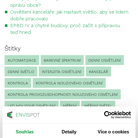
správu obce?
Osvětlení kanceláře: jak nastavit světlo, aby se lidem
dobře pracovalo
EPBD IV a chytré budovy: proč začít s přípravou
teď hned
Štítky
AUTOMATIZACE
BAREVNÉ SPEKTRUM
DENNÍ OSVĚTLENÍ
DENNÍ SVĚTLO
INTENZITA OSVĚTLENÍ
KANCELÁŘ
KONTROLA
KONTROLA NOUZOVÉHO OSVĚTLENÍ
KONTROLA PROVOZUSCHOPNOSTI NOUZOVÉHO OSVĚTLENÍ
LED NOUZOVÉ OSVĚTLENÍ
MĚŘENÍ
MĚŘENÍ SVĚTEL
NÁVRH OSVĚTLENÍ
NORMA
NOUZOVÉ OSVĚTLENÍ
OSLUNĚNÍ
OSVĚTLENÍ PRACOVIŠTĚ
Souhlas
Detaily
Více o cookies