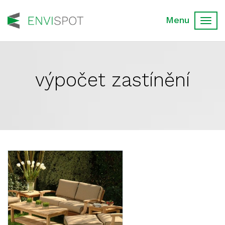
Toggl
navig
výpočet zastínění