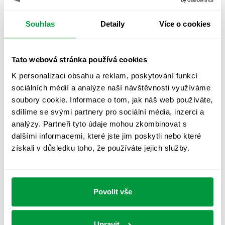
Souhlas
Detaily
Více o cookies
Tato webová stránka používá cookies
K personalizaci obsahu a reklam, poskytování funkcí
sociálních médií a analýze naší návštěvnosti využíváme
Intenzita osvětlení pracoviště
soubory cookie. Informace o tom, jak náš web používáte,
sdílíme se svými partnery pro sociální média, inzerci a
ovlivňuje produktivitu
analýzy. Partneři tyto údaje mohou zkombinovat s
dalšími informacemi, které jste jim poskytli nebo které
Bolí vás v práci hlava a oči? Vaši zaměstnanci se těžko
získali v důsledku toho, že používáte jejich služby.
soustředí a necítí se dobře? Špatná intenzita osvětlení
pracoviště může […]
25.05.2022
Přečíst více
Povolit vše
Upravit