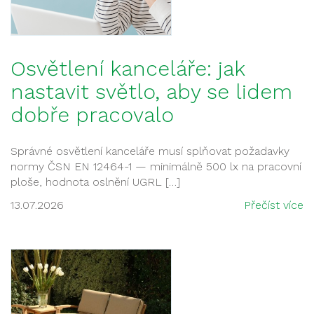
Osvětlení kanceláře: jak
nastavit světlo, aby se lidem
dobře pracovalo
Správné osvětlení kanceláře musí splňovat požadavky
normy ČSN EN 12464-1 — minimálně 500 lx na pracovní
ploše, hodnota oslnění UGRL […]
13.07.2026
Přečíst více