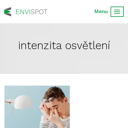
Toggl
navig
intenzita osvětlení