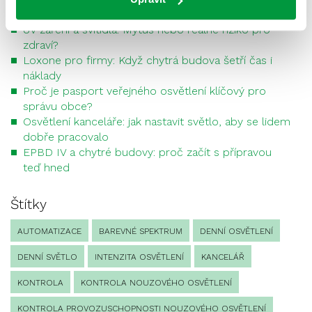
Nejnovější příspěvky
UV záření a svítidla: Mýtus nebo reálné riziko pro
zdraví?
Loxone pro firmy: Když chytrá budova šetří čas i
náklady
Proč je pasport veřejného osvětlení klíčový pro
správu obce?
Osvětlení kanceláře: jak nastavit světlo, aby se lidem
dobře pracovalo
EPBD IV a chytré budovy: proč začít s přípravou
teď hned
Štítky
AUTOMATIZACE
BAREVNÉ SPEKTRUM
DENNÍ OSVĚTLENÍ
DENNÍ SVĚTLO
INTENZITA OSVĚTLENÍ
KANCELÁŘ
KONTROLA
KONTROLA NOUZOVÉHO OSVĚTLENÍ
KONTROLA PROVOZUSCHOPNOSTI NOUZOVÉHO OSVĚTLENÍ