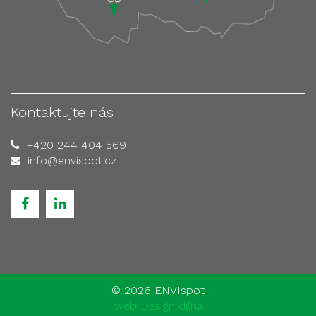
Kontaktujte nás
+420 244 404 569
info@envispot.cz
©
2026 ENVIspot
web Design dílna