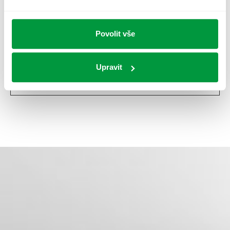
Jméno
Poskytovatel
doba
skladování
_ga
Google
2 roky
Povolit vše
_ga_#
Google
2 roky
_gcl_au
Google
3 měsíců
Upravit
_gcl_ls
Google
Trvalé