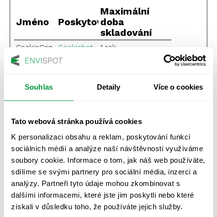
Maximální
Jméno
Poskytovatel
doba
skladování
CookieCon
Cookiebot
1 rok
sent
wpEmojiSe
envispot.c
Relace
ttingsSupp
z
Souhlas
Detaily
Více o cookies
orts
Tato webová stránka používá cookies
Marketingové (4)
K personalizaci obsahu a reklam, poskytování funkcí
Marketingové cookies jsou používány pro sledování
sociálních médií a analýze naší návštěvnosti využíváme
návštěvníků na webových stránkách. Záměrem je
soubory cookie. Informace o tom, jak náš web používáte,
zobrazit reklamu, která je relevantní a zajímavá pro
sdílíme se svými partnery pro sociální média, inzerci a
jednotlivého uživatele a tímto hodnotnější pro
analýzy. Partneři tyto údaje mohou zkombinovat s
vydavatele a inzerenty třetích stran.
dalšími informacemi, které jste jim poskytli nebo které
Maximální
získali v důsledku toho, že používáte jejich služby.