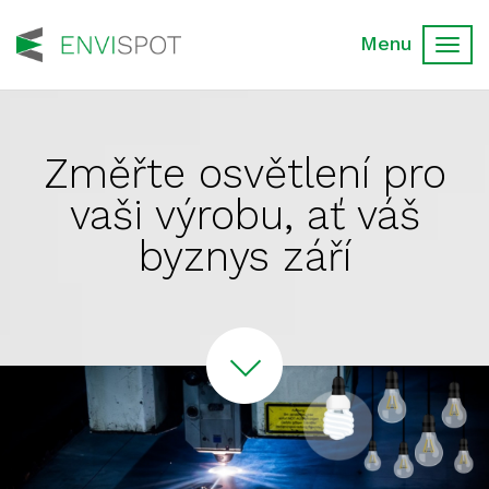
Toggl
navig
Změřte osvětlení pro
vaši výrobu, ať váš
byznys září