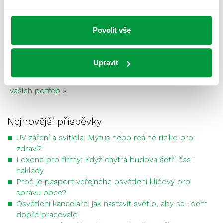
14.03.2018
Povolit vše
«
Nouzové osvětlení – kryje vám záda, když
předchozí:
Upravit
nastane tma
Návrh osvětlení do poslední žárovky podle
následující:
vašich potřeb
»
Nejnovější příspěvky
UV záření a svítidla: Mýtus nebo reálné riziko pro
zdraví?
Loxone pro firmy: Když chytrá budova šetří čas i
náklady
Proč je pasport veřejného osvětlení klíčový pro
správu obce?
Osvětlení kanceláře: jak nastavit světlo, aby se lidem
dobře pracovalo