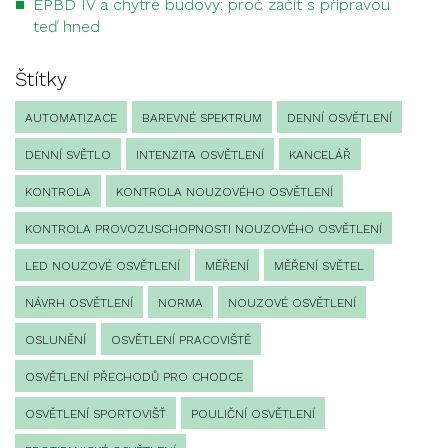
EPBD IV a chytré budovy: proč začít s přípravou
teď hned
Štítky
AUTOMATIZACE
BAREVNÉ SPEKTRUM
DENNÍ OSVĚTLENÍ
DENNÍ SVĚTLO
INTENZITA OSVĚTLENÍ
KANCELÁŘ
KONTROLA
KONTROLA NOUZOVÉHO OSVĚTLENÍ
KONTROLA PROVOZUSCHOPNOSTI NOUZOVÉHO OSVĚTLENÍ
LED NOUZOVÉ OSVĚTLENÍ
MĚŘENÍ
MĚŘENÍ SVĚTEL
NÁVRH OSVĚTLENÍ
NORMA
NOUZOVÉ OSVĚTLENÍ
OSLUNĚNÍ
OSVĚTLENÍ PRACOVIŠTĚ
OSVĚTLENÍ PŘECHODŮ PRO CHODCE
OSVĚTLENÍ SPORTOVIŠŤ
POULIČNÍ OSVĚTLENÍ