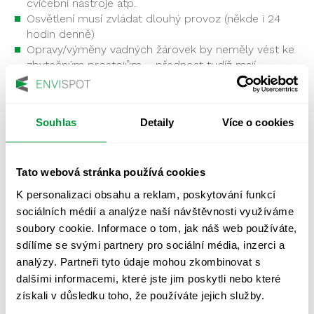
cvičební nástroje atp.
Osvětlení musí zvládat dlouhý provoz (někde i 24
hodin denně)
Opravy/výměny vadných žárovek by neměly vést ke
zbytečným prostojům – přednost tudíž mají
bezúdržbové systémy
Dodatečné nasvícení určených prostor dle
bezpečnostních a hygienických norem
Souhlas
Detaily
Více o cookies
Řízené “chytré” ovládání celého osvětlovacího
systému
Zajištění zrakové pohody a optimálních světelných
Tato webová stránka používá cookies
podmínek pro průmyslovou halu (dle požadavku
Státního zdravotního ústavu, SZÚ)
K personalizaci obsahu a reklam, poskytování funkcí
sociálních médií a analýze naší návštěvnosti využíváme
soubory cookie. Informace o tom, jak náš web používáte,
sdílíme se svými partnery pro sociální média, inzerci a
analýzy. Partneři tyto údaje mohou zkombinovat s
RÁDI SVĚTLO PRO VAŠI VÝROBU
dalšími informacemi, které jste jim poskytli nebo které
ZMĚŘÍME!
získali v důsledku toho, že používáte jejich služby.