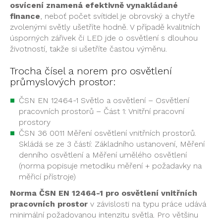
osvícení znamená efektivně vynakládané
finance
, neboť počet svítidel je obrovský a chytře
zvolenými světly ušetříte hodně. V případě kvalitních
úsporných zářivek či LED jde o osvětlení s dlouhou
životností, takže si ušetříte častou výměnu.
Trocha čísel a norem pro osvětlení
průmyslových prostor:
ČSN EN 12464-1 Světlo a osvětlení – Osvětlení
pracovních prostorů – Část 1: Vnitřní pracovní
prostory
ČSN 36 0011 Měření osvětlení vnitřních prostorů.
Skládá se ze 3 částí: Základního ustanovení, Měření
denního osvětlení a Měření umělého osvětlení
(norma popisuje metodiku měření + požadavky na
měřicí přístroje)
Norma ČSN EN 12464-1 pro osvětlení vnitřních
pracovních prostor
v závislosti na typu práce udává
minimální požadovanou intenzitu světla. Pro většinu