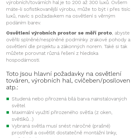
výrobních/továrních hal je to 200 až 300 luxů. Ovšem
máte-li sofistikovanější výrobu, může to být i přes tisíc
luxů, navíc s požadavkem na osvětlení s věrným
podáním barev.
Osvětlení výrobních prostor se měří proto
, abyste
ověřili splněné/nesplněné podmínky zrakové pohody a
osvětlení dle projektu a zákonných norem. Také si tak
můžete porovnat různá řešení z hlediska
hospodárnosti.
Toto jsou hlavní požadavky na osvětlení
továren, výrobních hal, cvičeben/posiloven
atp.:
Studená nebo přirozená bílá barva nainstalovaných
světel
Maximální využití přirozeného světla (z oken,
světlíků…)
Vybraná světla musí snést náročné (prašné)
prostředí a osvětlit dostatečně montážní linky,