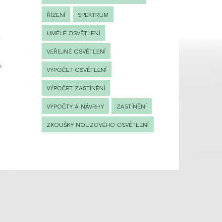
ŘÍZENÍ
SPEKTRUM
UMĚLÉ OSVĚTLENÍ
VEŘEJNÉ OSVĚTLENÍ
»
VÝPOČET OSVĚTLENÍ
VÝPOČET ZASTÍNĚNÍ
VÝPOČTY A NÁVRHY
ZASTÍNĚNÍ
ZKOUŠKY NOUZOVÉHO OSVĚTLENÍ