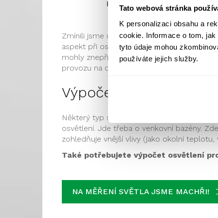
Máte podezření, že vaše sp
Tato webová stránka použív
Svě
K personalizaci obsahu a re
cookie. Informace o tom, jak
Zmínili jsme už rušivé světlo – ve starším 
aspekt při osvětlování venkovních sportoviš
tyto údaje mohou zkombinovat
mohly znepříjemňovat život nejen obyvatel
používáte jejich služby.
provozu na okolních komunikacích oslňován
Výpočet umělého osvět
Některý typ sportovišť má natolik specifick
osvětlení. Jde třeba o venkovní bazény. Zd
zohledňuje vnější vlivy (jako okolní teplotu, 
Také potřebujete výpočet osvětlení pr
NA MĚŘENÍ SVĚTLA JSME MACHŘI!