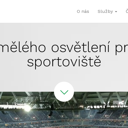
O nás
Služby
mělého osvětlení pr
sportoviště