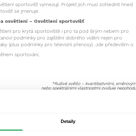
lení sportovišť vymezují. Projekt jich musí zohlednit hned
tovišť se jmenuje:
 osvětlení – Osvětlení sportovišť
tlení pro krytá sportoviště i pro ta pod širým nebem pro
Stanoví podmínky pro zajištění dobrého vidění nejen pro
áky (plus podmínky pro televizní přenosy). Jde především o:
během sportování,
*Rušivé světlo – kvantitativními, směrovým
nebo spektrálními vlastnostmi zvyšuje nepohodu
rozptýlení nebo omezení schopnosti vidět
 hodnoty osvětlení, které je nutné dodržet při návrhu na
role). Jde o minimální hodnoty týkající se osvětlenosti,
tí umělých svítidel, omezení oslnění (což se liší dle
Detaily
ů vyžadují jiné rozmístění svítidel). Aby se omezilo oslňován
a i na posuzování závojových jasů.