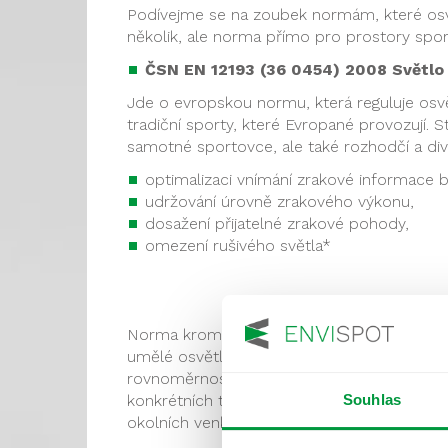
Podívejme se na zoubek normám, které osvět
několik, ale norma přímo pro prostory spor
ČSN EN 12193 (36 0454) 2008 Světlo a
Jde o evropskou normu, která reguluje osvě
tradiční sporty, které Evropané provozují. 
samotné sportovce, ale také rozhodčí a div
optimalizaci vnímání zrakové informace 
udržování úrovně zrakového výkonu,
dosažení přijatelné zrakové pohody,
omezení rušivého světla*
Norma kromě výše uvedeného stanovuje také
umělé osvětlení sportoviště (i při jeho kont
rovnoměrnosti osvětlení, barevných vlastnos
Souhlas
konkrétních typů sportu – různé druhy sport
okolních venkovních prostor, pamatuje norm