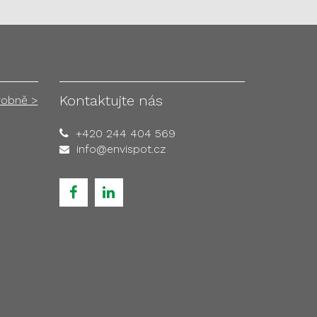
Kontaktujte nás
robně >
+420 244 404 569
info@envispot.cz