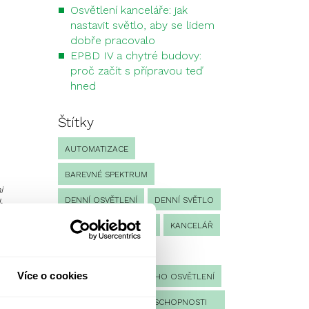
Osvětlení kanceláře: jak
nastavit světlo, aby se lidem
dobře pracovalo
EPBD IV a chytré budovy:
proč začít s přípravou teď
hned
Štítky
AUTOMATIZACE
BAREVNÉ SPEKTRUM
i
,
DENNÍ OSVĚTLENÍ
DENNÍ SVĚTLO
.
INTENZITA OSVĚTLENÍ
KANCELÁŘ
KONTROLA
Více o cookies
í
KONTROLA NOUZOVÉHO OSVĚTLENÍ
KONTROLA PROVOZUSCHOPNOSTI