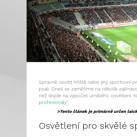
Správně osvítit hřiště nebo jiný sportovní p
psali. Dnes se zaměříme na několik zajímavo
než dojde na výpočet umělého osvětlení. N
profesionály
”.
>Tento článek je primárně určen laic
Osvětlení pro skvělé s