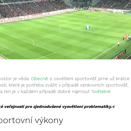
rostor je věda.
Obecně
o osvětlení sportovišť jsme už krátce
stí, které je potřeba zvážit v případě venkovních sportovišť,
a ten je v každém případě dobré najmout “
světelné
ké veřejnosti pro zjednodušené vysvětlení problematiky.<
portovní výkony