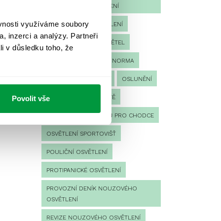
NOUZOVÉHO OSVĚTLENÍ
ěvnosti využíváme soubory
LED NOUZOVÉ OSVĚTLENÍ
, inzerci a analýzy. Partneři
MĚŘENÍ
MĚŘENÍ SVĚTEL
li v důsledku toho, že
NÁVRH OSVĚTLENÍ
NORMA
NOUZOVÉ OSVĚTLENÍ
OSLUNĚNÍ
OSVĚTLENÍ PRACOVIŠTĚ
Povolit vše
OSVĚTLENÍ PŘECHODŮ PRO CHODCE
OSVĚTLENÍ SPORTOVIŠŤ
POULIČNÍ OSVĚTLENÍ
PROTIPANICKÉ OSVĚTLENÍ
PROVOZNÍ DENÍK NOUZOVÉHO
OSVĚTLENÍ
REVIZE NOUZOVÉHO OSVĚTLENÍ