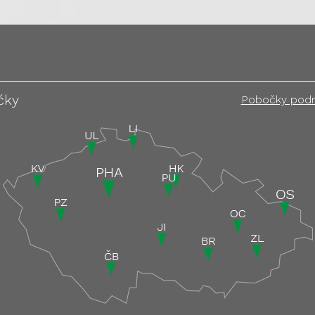
čky
Pobočky pod