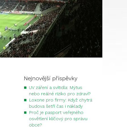
Nejnovější příspěvky
UV záření a svítidla: Mýtus
nebo reálné riziko pro zdraví?
Loxone pro firmy: Když chytrá
budova šetří čas i náklady
Proč je pasport veřejného
osvětlení klíčový pro správu
obce?