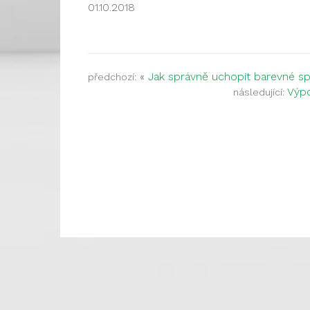
01.10.2018
«
Jak správně uchopit barevné s
předchozí:
Výpo
následující: