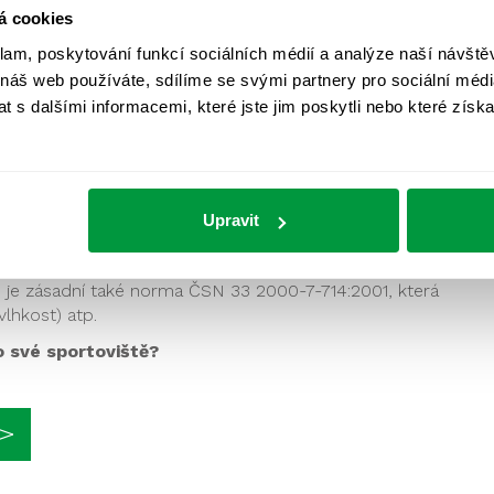
ortoviště není osvětleno správně dle norem?
á cookies
tlo pro vás změříme!
klam, poskytování funkcí sociálních médií a analýze naší návšt
 náš web používáte, sdílíme se svými partnery pro sociální média
znění normy toto kritérium chybělo. Přesto jde o důležitý
ť – večerní zápasy fotbalu by bez regulace rušivého světla
 s dalšími informacemi, které jste jim poskytli nebo které získa
ům okolních nemovitostí, ale také ohrožovat bezpečnost
ím řidičů i chodců.
lení pro venkovní bazén?
Upravit
é vlastnosti, že si žádá také specifické požadavky na své
e je zásadní také norma ČSN 33 2000-7-714:2001, která
vlhkost) atp.
o své sportoviště?