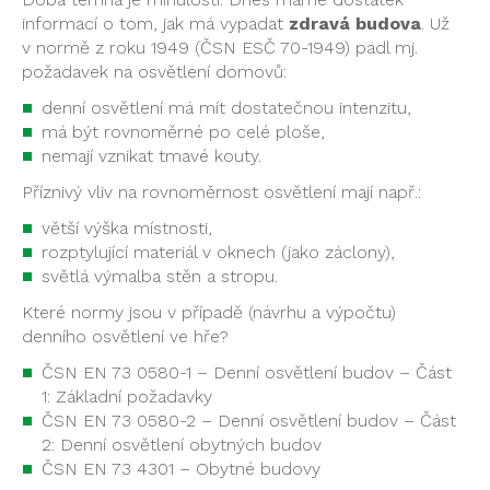
informací o tom, jak má vypadat
zdravá budova
. Už
v normě z roku 1949 (ČSN ESČ 70-1949) padl mj.
požadavek na osvětlení domovů:
denní osvětlení má mít dostatečnou intenzitu,
má být rovnoměrné po celé ploše,
nemají vznikat tmavé kouty.
Příznivý vliv na rovnoměrnost osvětlení mají např.:
větší výška místnosti,
rozptylující materiál v oknech (jako záclony),
světlá výmalba stěn a stropu.
Které normy jsou v případě (návrhu a výpočtu)
denního osvětlení ve hře?
ČSN EN 73 0580-1 – Denní osvětlení budov – Část
1: Základní požadavky
ČSN EN 73 0580-2 – Denní osvětlení budov – Část
2: Denní osvětlení obytných budov
ČSN EN 73 4301 – Obytné budovy