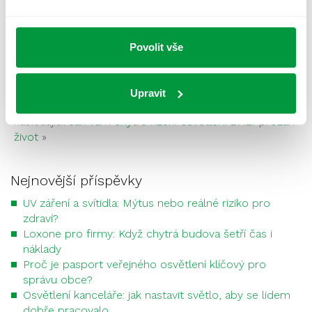
24.10.2018
Povolit vše
«
Protokol o nouzovém osvětlení v kapse?
předchozí:
Upravit
Teď nezapomeňte na kontroly
Jak vám chytré řízení osvětlení DALI prozáří
následující:
život
»
Nejnovější příspěvky
UV záření a svítidla: Mýtus nebo reálné riziko pro
zdraví?
Loxone pro firmy: Když chytrá budova šetří čas i
náklady
Proč je pasport veřejného osvětlení klíčový pro
správu obce?
Osvětlení kanceláře: jak nastavit světlo, aby se lidem
dobře pracovalo