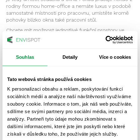
rodiny formou home-office a nemáte luxus v podobě
samostatné místnosti pro pracovnu, umístěte kromě
pohovky blízko okna také pracovní stůl.
Chcete mít možnost jednotlivé funkční prostory ve
sdíleném obývacím pokoji alespoň někdy oddělit?
Zvažte instalaci stahovatelného závěsu, shrnovatelné
zástěny nebo volně stojící paraván. Designově tato
Souhlas
Detaily
Více o cookies
řešení mohou prostoru dokonce pomoci. A pokud
navíc zvolíte světlou barvu zástěny, bude se světlo
odrážet zpět k oknu, a zvyšovat tak
ideální a
rovnoměrné osvětlení pokoje
.
Tato webová stránka používá cookies
K personalizaci obsahu a reklam, poskytování funkcí
sociálních médií a analýze naší návštěvnosti využíváme
Chcete pro svůj obývák zdravé světlo?
soubory cookie. Informace o tom, jak náš web používáte,
sdílíme se svými partnery pro sociální média, inzerci a
analýzy. Partneři tyto údaje mohou zkombinovat s
CHCETE PRO SVŮJ OBÝVÁK ZDRAVÉ
dalšími informacemi, které jste jim poskytli nebo které
SVĚTLO?
získali v důsledku toho, že používáte jejich služby.