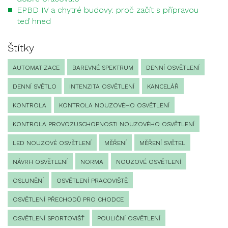
EPBD IV a chytré budovy: proč začít s přípravou
teď hned
Štítky
AUTOMATIZACE
BAREVNÉ SPEKTRUM
DENNÍ OSVĚTLENÍ
DENNÍ SVĚTLO
INTENZITA OSVĚTLENÍ
KANCELÁŘ
KONTROLA
KONTROLA NOUZOVÉHO OSVĚTLENÍ
KONTROLA PROVOZUSCHOPNOSTI NOUZOVÉHO OSVĚTLENÍ
LED NOUZOVÉ OSVĚTLENÍ
MĚŘENÍ
MĚŘENÍ SVĚTEL
NÁVRH OSVĚTLENÍ
NORMA
NOUZOVÉ OSVĚTLENÍ
OSLUNĚNÍ
OSVĚTLENÍ PRACOVIŠTĚ
OSVĚTLENÍ PŘECHODŮ PRO CHODCE
OSVĚTLENÍ SPORTOVIŠŤ
POULIČNÍ OSVĚTLENÍ