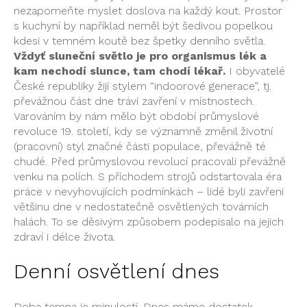
nezapomeňte myslet doslova na každý kout. Prostor
s kuchyní by například neměl být šedivou popelkou
kdesi v temném koutě bez špetky denního světla.
Vždyť sluneční světlo je pro organismus lék a
kam nechodí slunce, tam chodí lékař.
I obyvatelé
České republiky žijí stylem “indoorové generace”, tj.
převážnou část dne tráví zavření v místnostech.
Varováním by nám mělo být období průmyslové
revoluce 19. století, kdy se významně změnil životní
(pracovní) styl značné části populace, převážně té
chudé. Před průmyslovou revolucí pracovali převážně
venku na polích. S příchodem strojů odstartovala éra
práce v nevyhovujících podmínkách – lidé byli zavřeni
většinu dne v nedostatečně osvětlených továrních
halách. To se děsivým způsobem podepisalo na jejich
zdraví i délce života.
Denní osvětlení dnes
Doba temna je minulostí. Dnes máme dostatek