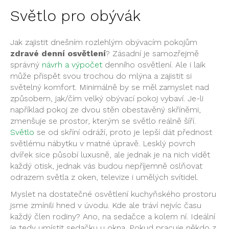
Světlo pro obývák
Jak zajistit dnešním rozlehlým obývacím pokojům
zdravé denní osvětlení
? Zásadní je samozřejmě
správný
návrh a výpočet
denního osvětlení. Ale i laik
může přispět svou trochou do mlýna a zajistit si
světelný komfort. Minimálně by se měl zamyslet nad
způsobem, jak/čím velký obývací pokoj vybaví. Je-li
například pokoj ze dvou stěn obestavěný skříněmi,
zmenšuje se prostor, kterým se světlo reálně šíří.
Světlo
se od skříní odráží, proto je lepší dát přednost
světlému nábytku v matné úpravě. Lesklý povrch
dvířek sice působí luxusně, ale jednak je na nich vidět
každý otisk, jednak vás budou nepříjemně oslňovat
odrazem světla z oken, televize i umělých svítidel.
Myslet na dostatečné osvětlení kuchyňského prostoru
jsme zmínili hned v úvodu. Kde ale tráví nejvíc času
každý člen rodiny? Ano, na sedačce a kolem ní. Ideální
je tedy umístit sedačku u okna. Pokud pracuje někdo z