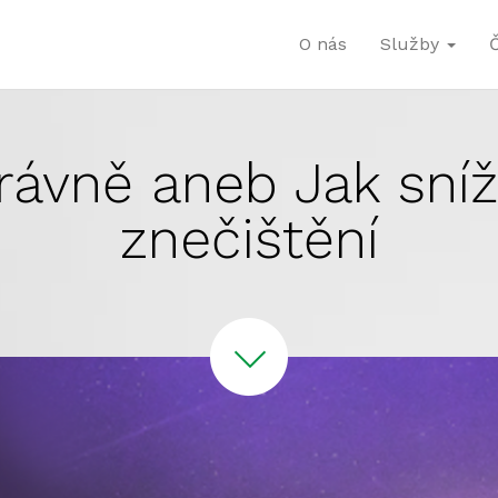
O nás
Služby
ávně aneb Jak sníž
znečištění