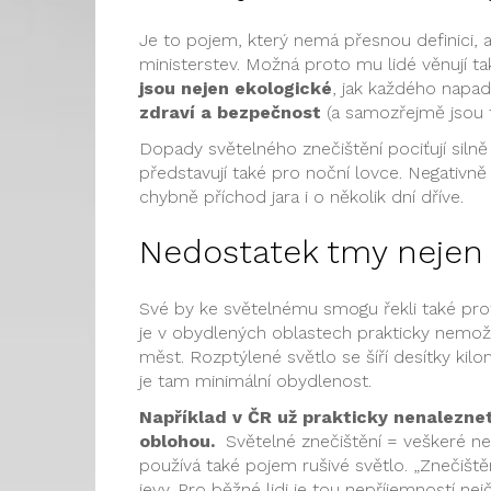
Je to pojem, který nemá přesnou definici, 
ministerstev. Možná proto mu lidé věnují 
jsou nejen ekologické
, jak každého napa
zdraví a bezpečnost
(a samozřejmě jsou 
Dopady světelného znečištění pociťují silně 
představují také pro noční lovce. Negativně
chybně příchod jara i o několik dní dříve.
Nedostatek tmy nejen
Své by ke světelnému smogu řekli také profe
je v obydlených oblastech prakticky nemo
měst. Rozptýlené světlo se šíří desítky kilo
je tam minimální obydlenost.
Například v ČR už prakticky nenaleznet
oblohou.
Světelné znečištění = veškeré neg
používá také pojem rušivé světlo. „Znečiště
jevy. Pro běžné lidi je tou nepříjemností n