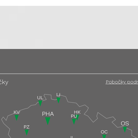
čky
Pobočky pod