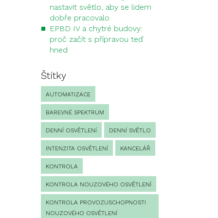
nastavit světlo, aby se lidem
dobře pracovalo
EPBD IV a chytré budovy:
proč začít s přípravou teď
hned
Štítky
AUTOMATIZACE
BAREVNÉ SPEKTRUM
DENNÍ OSVĚTLENÍ
DENNÍ SVĚTLO
INTENZITA OSVĚTLENÍ
KANCELÁŘ
KONTROLA
KONTROLA NOUZOVÉHO OSVĚTLENÍ
KONTROLA PROVOZUSCHOPNOSTI
NOUZOVÉHO OSVĚTLENÍ