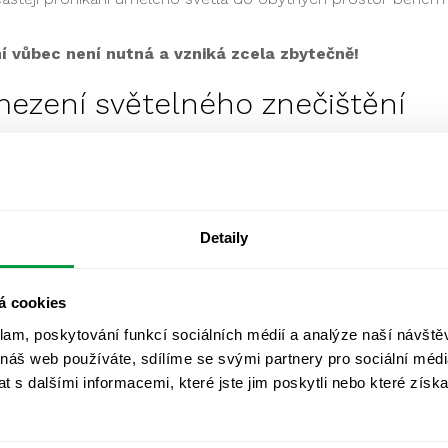
í vůbec není nutná a vzniká zcela zbytečně!
mezení světelného znečištění
í oceánů mikroplasty můžeme to světelné relativně rychle a
aví své i ostatních už při plánování umělého osvětlení.
 výběrem svítidel, profesionální instalací a
naci světelného znečištění
. Sekundárně šetříte také svou
Detaily
á cookies
en tam, kde (kam) je potřeba. To je nejčastěji na zem, ne do
klam, poskytování funkcí sociálních médií a analýze naší návšt
 náš web používáte, sdílíme se svými partnery pro sociální média
 s dalšími informacemi, které jste jim poskytli nebo které získa