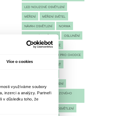
LED NOUZOVÉ OSVĚTLENÍ
MĚŘENÍ
MĚŘENÍ SVĚTEL
NÁVRH OSVĚTLENÍ
NORMA
NOUZOVÉ OSVĚTLENÍ
OSLUNĚNÍ
OSVĚTLENÍ PRACOVIŠTĚ
OSVĚTLENÍ PŘECHODŮ PRO CHODCE
Více o cookies
OSVĚTLENÍ SPORTOVIŠŤ
POULIČNÍ OSVĚTLENÍ
PROTIPANICKÉ OSVĚTLENÍ
ěvnosti využíváme soubory
, inzerci a analýzy. Partneři
PROVOZNÍ DENÍK NOUZOVÉHO
li v důsledku toho, že
OSVĚTLENÍ
REVIZE NOUZOVÉHO OSVĚTLENÍ