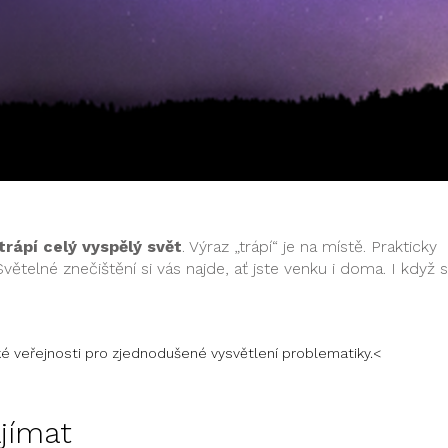
 trápí celý vyspělý svět
. Výraz „trápí“ je na místě. Prakticky
ětelné znečištění si vás najde, ať jste venku i doma. I když s
ké veřejnosti pro zjednodušené vysvětlení problematiky.<
jímat