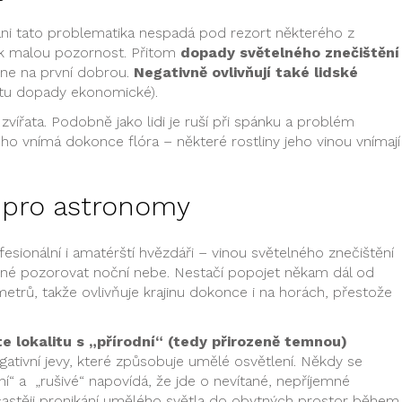
ani tato problematika nespadá pod rezort některého z
tak malou pozornost. Přitom
dopady světelného znečištění
dne na první dobrou.
Negativně ovlivňují také lidské
tu dopady ekonomické).
zvířata. Podobně jako lidi je ruší při spánku a problém
 ho vnímá dokonce flóra – některé rostliny jeho vinou vnímají
 pro astronomy
sionální i amatérští hvězdáři – vinou světelného znečištění
žné pozorovat noční nebe. Nestačí popojet někam dál od
metrů, takže ovlivňuje krajinu dokonce i na horách, přestože
e lokalitu s „přírodní“ (tedy přirozeně temnou)
ativní jevy, které způsobuje umělé osvětlení. Někdy se
ní“ a „rušivé“ napovídá, že jde o nevítané, nepříjemné
ejčastěji pronikání umělého světla do obytných prostor během