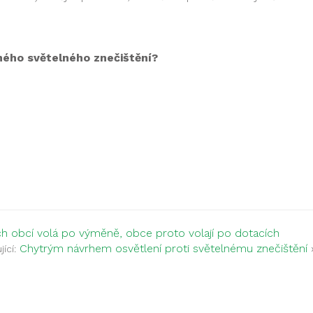
ného světelného znečištění?
h obcí volá po výměně, obce proto volají po dotacích
Chytrým návrhem osvětlení proti světelnému znečištění
ící: