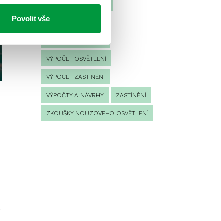
ŘÍZENÍ
SPEKTRUM
Povolit vše
UMĚLÉ OSVĚTLENÍ
VEŘEJNÉ OSVĚTLENÍ
VÝPOČET OSVĚTLENÍ
VÝPOČET ZASTÍNĚNÍ
VÝPOČTY A NÁVRHY
ZASTÍNĚNÍ
ZKOUŠKY NOUZOVÉHO OSVĚTLENÍ
.