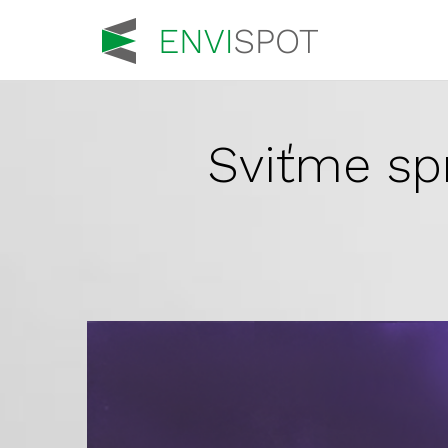
Sviťme spr