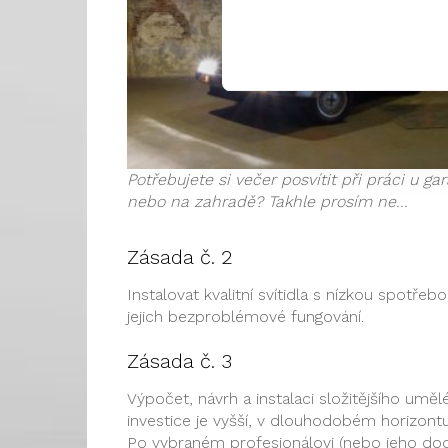
Potřebujete si večer posvítit při práci u ga
nebo na zahradě? Takhle prosím ne...
Zásada č. 2
Instalovat kvalitní svítidla s nízkou spotřebo
jejich bezproblémové fungování.
Zásada č. 3
Výpočet, návrh a instalaci složitějšího umě
investice je vyšší, v dlouhodobém horizontu 
Po vybraném profesionálovi (nebo jeho dodav