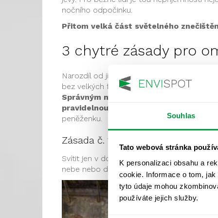
nočního odpočinku.
Přitom velká část světelného znečištěn
3 chytré zásady pro o
Narozdíl od jiných znečištění typu zanesen
bez velkých financí snižovat. Myslete na zdr
Správným návrhem osvětlení a rozumným
pravidelnou údržbou přispějete k elimi
Souhlas
peněženku.
Zásada č. 1
Tato webová stránka použív
Svítit jen v době, kdy je potřeba. A svítit j
K personalizaci obsahu a re
nebe nebo do okolí.
cookie. Informace o tom, jak
tyto údaje mohou zkombinovat
používáte jejich služby.