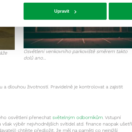
Upravit
Osvětlení venkovního parkoviště směrem takto
ráže
dolů ano…
u a dlouhou životností. Pravidelně je kontrolovat a zajistit
lého osvětlení přenechat
světelným odborníkům
. Vstupní
však výběr nejvhodnějších svítidel atd. finance naopak ušetří
ateli) chtějte předložit, že měl na paměti co nejnižší