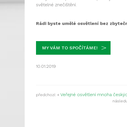
světelné znečištění.
Rádi byste umělé osvětlení bez zbyteč
MY VÁM TO SPOČÍTÁME!
10.01.2019
«
Veřejné osvětlení mnoha českýc
předchozí:
následuj