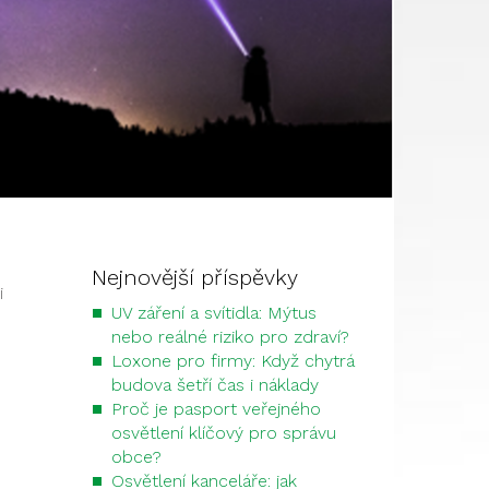
Nejnovější příspěvky
i
UV záření a svítidla: Mýtus
nebo reálné riziko pro zdraví?
Loxone pro firmy: Když chytrá
budova šetří čas i náklady
Proč je pasport veřejného
osvětlení klíčový pro správu
obce?
Osvětlení kanceláře: jak