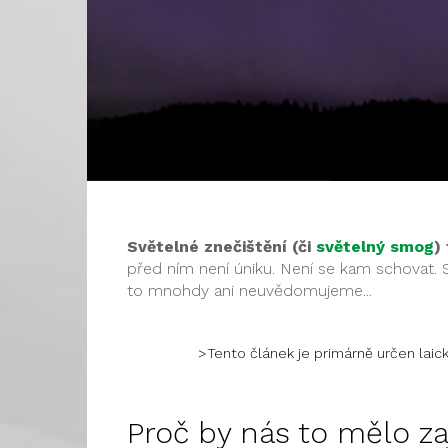
Světelné znečištění (či
světelný smog
)
před ním není úniku. Není se kam schovat. Sv
to mnohdy ani neuvědomujeme...
>Tento článek je primárně určen laic
Proč by nás to mělo za