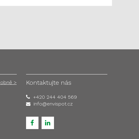
Kontaktujte nás
robně >
+420 244 404 569
info@envispot.cz