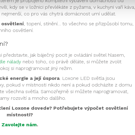
kterém je propojeno kompletní vybavení domácnosti od
íli, kdy se v ložnici převlékáte z pyžama, v kuchyni vaří káva
o nejmenší, co pro vás chytrá domácnost umí udělat.
 osvětlení
, topení, stínění… to všechno se přizpůsobí tomu,
nního osvětlení.
ní?
 si představte, jak báječný pocit je ovládání světel hlasem,
le nálady
nebo toho, co právě děláte, si můžete zvolit
pokoj si naprogramovat jiný režim.
cké energie a její úspora
. Loxone LED světla jsou
ky, pokud v místnosti nikdo není a pokud odcházíte z domu
nete všechna světla. Samozřejmě si můžete naprogramovat,
 samy rozsvítí a mnoho dalšího.
tlení Loxone dovede? Potřebujete výpočet osvětlení
místnosti?
Zavolejte nám
.