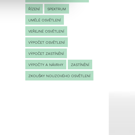
,
ŘÍZENÍ
SPEKTRUM
UMĚLÉ OSVĚTLENÍ
VEŘEJNÉ OSVĚTLENÍ
VÝPOČET OSVĚTLENÍ
VÝPOČET ZASTÍNĚNÍ
VÝPOČTY A NÁVRHY
ZASTÍNĚNÍ
ZKOUŠKY NOUZOVÉHO OSVĚTLENÍ