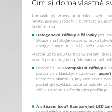
Čím si doma vlastně sv
Nemusíte být zrovna odborník na světla, ab
nevíte, jaké jsou rozdíly v životnosti a ús
českém trhu.
Halogenové zářivky a žárovky
jsou spe
sloučenina halogenovového prvku (jako je
energie je asi o 30 % nižší, než u klasické
Vlastně už to jsou tak trochu světelní dinos
prostě proto, že jde o překonanou technolo
Úspornější jsou
kompaktní zářivky
(úspo
porovnání s klasickými žárovkami
uspoří
nesmíte v okamžiku, kdy vám doma doslo
podléhají recyklaci, takže až půjdete př
zářivku s sebou. Příroda vám poděkuje.
A vítězem jsou? Samozřejmě LED žár
uspoří ještě o pár procent víc, než ty kom