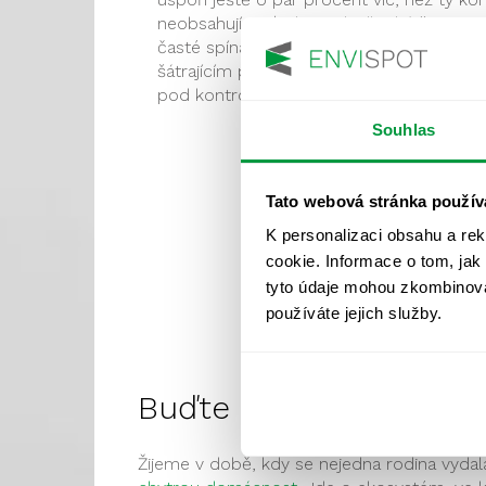
neobsahují rtuť, ale jejich dlouhá životno
časté spínání, takže jestli máte doma mal
šátrajícím po vypínačích žárovkám zkraco
pod kontrolou. Alespoň pokud jde o osvě
Souhlas
Tato webová stránka použív
K personalizaci obsahu a re
cookie. Informace o tom, jak
tyto údaje mohou zkombinovat
používáte jejich služby.
Buďte chytří
Žijeme v době, kdy se nejedna rodina vydala