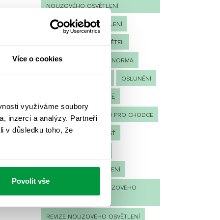
NOUZOVÉHO OSVĚTLENÍ
i
LED NOUZOVÉ OSVĚTLENÍ
e
MĚŘENÍ
MĚŘENÍ SVĚTEL
Více o cookies
NÁVRH OSVĚTLENÍ
NORMA
NOUZOVÉ OSVĚTLENÍ
OSLUNĚNÍ
OSVĚTLENÍ PRACOVIŠTĚ
ěvnosti využíváme soubory
OSVĚTLENÍ PŘECHODŮ PRO CHODCE
, inzerci a analýzy. Partneři
li v důsledku toho, že
OSVĚTLENÍ SPORTOVIŠŤ
POULIČNÍ OSVĚTLENÍ
PROTIPANICKÉ OSVĚTLENÍ
Povolit vše
PROVOZNÍ DENÍK NOUZOVÉHO
OSVĚTLENÍ
REVIZE NOUZOVÉHO OSVĚTLENÍ