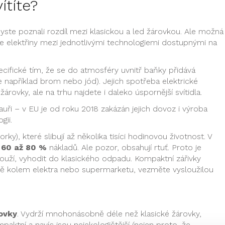
ítíte?
yste poznali rozdíl mezi klasickou a led žárovkou. Ale možná
poře elektřiny mezi jednotlivými technologiemi dostupnými na
cifické tím, že se do atmosféry uvnitř baňky přidává
 například brom nebo jód). Jejich spotřeba elektrické
 žárovky, ale na trhu najdete i daleko úspornější svítidla.
auři – v EU je od roku 2018 zakázán jejich dovoz i výroba
gii.
rky), které slibují až několika tisíci hodinovou životnost. V
 60 až 80 %
nákladů. Ale pozor, obsahují rtuť. Proto je
uží, vyhodit do klasického odpadu. Kompaktní zářivky
íště kolem elektra nebo supermarketu, vezměte vysloužilou
ovky
. Vydrží mnohonásobně déle než klasické žárovky,
paktní a navíc jsou nejekologičtější (nejen proto, že