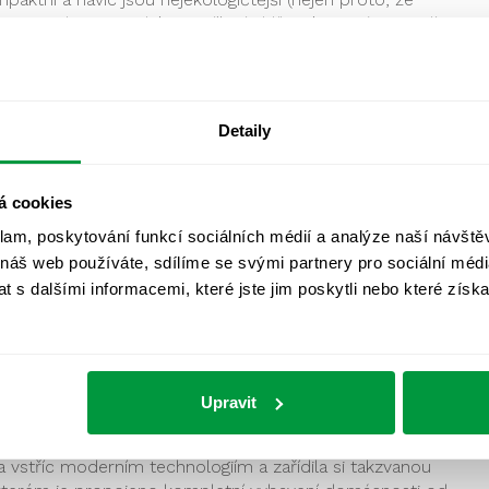
st se podepisuje také na snížení uhlíkové stopy). Nevadí jim an
é děti, už neplatí, že by se kvůli jejich nenechavým ručičkám
vala životnost. S nimi budete mít spotřebu elektrické energi
tlení.
Detaily
á cookies
klam, poskytování funkcí sociálních médií a analýze naší návšt
 náš web používáte, sdílíme se svými partnery pro sociální média
 s dalšími informacemi, které jste jim poskytli nebo které získa
Upravit
 vstříc moderním technologiím a zařídila si takzvanou