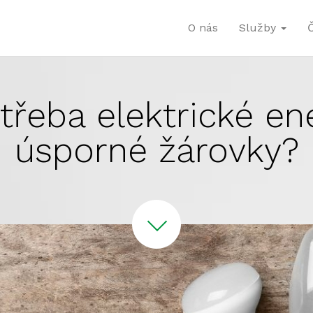
O nás
Služby
otřeba elektrické en
úsporné žárovky?