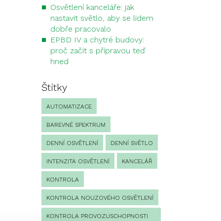
Osvětlení kanceláře: jak
nastavit světlo, aby se lidem
dobře pracovalo
EPBD IV a chytré budovy:
proč začít s přípravou teď
hned
Štítky
AUTOMATIZACE
BAREVNÉ SPEKTRUM
DENNÍ OSVĚTLENÍ
DENNÍ SVĚTLO
INTENZITA OSVĚTLENÍ
KANCELÁŘ
KONTROLA
KONTROLA NOUZOVÉHO OSVĚTLENÍ
KONTROLA PROVOZUSCHOPNOSTI