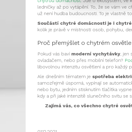
chytrou domácnost
. Jde o ekosystém, ve 
ledničky až po vytápění. To, že se vám ve chv
už není hudba budoucnosti. To je vlastně t
Součástí chytré domácnosti je i chytré
kolik je právě v místnosti osob, pohybu, de
Proč přemýšlet o chytrém osvětle
Pokud vás baví
moderní vychytávky
, jen
ovladačem, nebo přes mobilní telefon?
Pod
libovolnou intenzitu osvětlení a pro každý 
Ale dnešním tématem je
spotřeba elektri
samozřejmě úsporná, vypínají se automatic
nebo bytu, jedním stisknutím tlačítka vyp
kdy a při jaké intenzitě slunečního svitu se
Zajímá vás, co všechno chytré osvě
01.12.2021