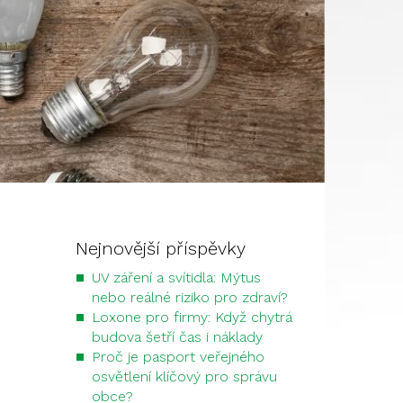
Nejnovější příspěvky
UV záření a svítidla: Mýtus
nebo reálné riziko pro zdraví?
Loxone pro firmy: Když chytrá
budova šetří čas i náklady
Proč je pasport veřejného
osvětlení klíčový pro správu
obce?