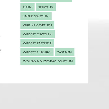
ŘÍZENÍ
SPEKTRUM
UMĚLÉ OSVĚTLENÍ
VEŘEJNÉ OSVĚTLENÍ
VÝPOČET OSVĚTLENÍ
VÝPOČET ZASTÍNĚNÍ
»
VÝPOČTY A NÁVRHY
ZASTÍNĚNÍ
ZKOUŠKY NOUZOVÉHO OSVĚTLENÍ