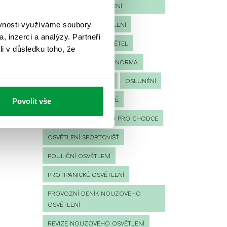
NOUZOVÉHO OSVĚTLENÍ
ěvnosti využíváme soubory
LED NOUZOVÉ OSVĚTLENÍ
, inzerci a analýzy. Partneři
MĚŘENÍ
MĚŘENÍ SVĚTEL
li v důsledku toho, že
NÁVRH OSVĚTLENÍ
NORMA
NOUZOVÉ OSVĚTLENÍ
OSLUNĚNÍ
OSVĚTLENÍ PRACOVIŠTĚ
Povolit vše
OSVĚTLENÍ PŘECHODŮ PRO CHODCE
OSVĚTLENÍ SPORTOVIŠŤ
POULIČNÍ OSVĚTLENÍ
PROTIPANICKÉ OSVĚTLENÍ
PROVOZNÍ DENÍK NOUZOVÉHO
OSVĚTLENÍ
REVIZE NOUZOVÉHO OSVĚTLENÍ