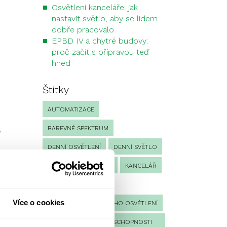
Osvětlení kanceláře: jak
nastavit světlo, aby se lidem
dobře pracovalo
EPBD IV a chytré budovy:
proč začít s přípravou teď
hned
Štítky
AUTOMATIZACE
BAREVNÉ SPEKTRUM
?
DENNÍ OSVĚTLENÍ
DENNÍ SVĚTLO
INTENZITA OSVĚTLENÍ
KANCELÁŘ
KONTROLA
Více o cookies
KONTROLA NOUZOVÉHO OSVĚTLENÍ
KONTROLA PROVOZUSCHOPNOSTI