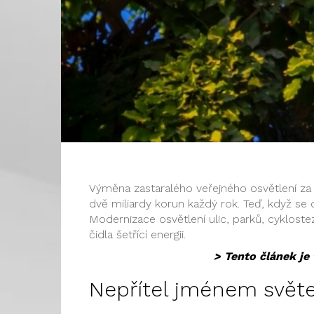
Výměna zastaralého veřejného osvětlení za
dvě miliardy korun každý rok. Teď, když se c
Modernizace osvětlení ulic, parků, cykloste
čidla šetřící energii.
> Tento článek je 
Nepřítel jménem světe