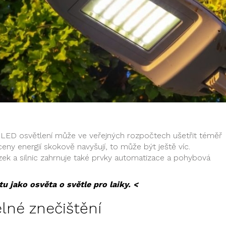
 LED osvětlení může ve veřejných rozpočtech ušetřit téměř
eny energií skokově navyšují, to může být ještě víc.
zek a silnic zahrnuje také prvky automatizace a pohybová
tu jako osvěta o světle pro laiky. <
lné znečištění