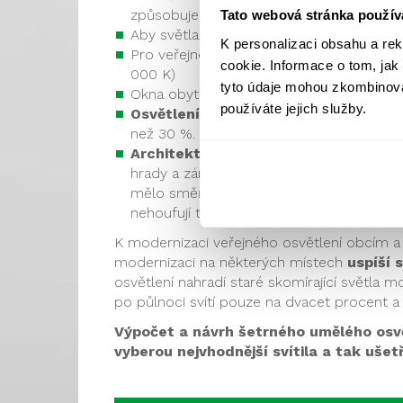
způsobuje světelný smog a zároveň se uš
Tato webová stránka použív
Aby světla co nejméně vyzařovala do ne
K personalizaci obsahu a re
Pro veřejné osvětlení je vhodnější
LED sv
cookie. Informace o tom, jak
000 K)
tyto údaje mohou zkombinovat
Okna obytných budov by neměl být osvětle
používáte jejich služby.
Osvětlení pozemních komunikací
nem
než 30 %. Je to neekologické a drahé.
Architektonické a dekorativní osvět
hrady a zámky, by mělo pokud možno míř
mělo směřovat maximálně 10 % světelné
nehoufují turisté, v době nočního klidu b
K modernizaci veřejného osvětlení obcím 
modernizaci na některých místech
uspíší 
osvětlení nahradí staré skomírající světla
po půlnoci svítí pouze na dvacet procent a 
Výpočet a návrh šetrného umělého osvě
vyberou nejvhodnější svítila a tak ušetří