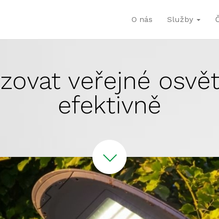
O nás
Služby
ovat veřejné osvět
efektivně