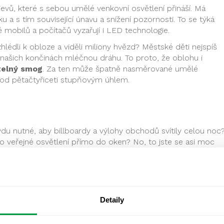
jevů, které s sebou umělé venkovní osvětlení přináší. Má
u a s tím související únavu a snížení pozornosti. To se týká
 mobilů a počítačů vyzařují i LED technologie.
hlédli k obloze a viděli miliony hvězd? Městské děti nejspíš
 v našich končinách mléčnou dráhu. To proto, že oblohu i
telný smog
. Za ten může špatně nasměrované umělé
 pod pětačtyřiceti stupňovým úhlem.
avdu nutné, aby billboardy a výlohy obchodů svítily celou noc
ilo veřejné osvětlení přímo do oken? No, to jste se asi moc
t a obcí vydali
Jednoduchou osvětlovací příručku pro obce
,
ro co nejšetrnější a zároveň nejefektivnější veřejné osvětlení.
Detaily
í v šesti krocích
 vyzařující dolů
. Tím se omezí množství světla, které