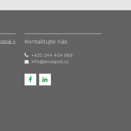
Kontaktujte nás
robně >
+420 244 404 569
info@envispot.cz