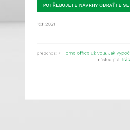
POTŘEBUJETE NÁVRH? OBRAŤTE SE
16.11.2021
«
Home office už volá. Jak vypočít
předchozí:
Tráp
následující: