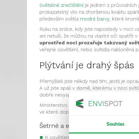
Světelné znečištění
je jedním z průvodních 
prokazatelný vliv na zhoršenou kvalitu spánk
především světla
modré barvy
, které kromě
Ruku na srdce, kdy jste naposledy v noci vz
ani netuší, že můžou na vlastní oči spatřit
uprostřed noci prozařuje takzvaný svě
veřejné osvětlení, nebo svítidla nakloněná
Plýtvání je drahý špás
Přemýšleli jste někdy nad tím, jestli je opr
A už jste spali v domě, kterému v noci svít
dobře nevyspali.
Ministerstvo životního prostředí a Svaz měs
ve které doporučili několik hlavních zásad p
Souhlas
Šetrné a efektivní veřejné osvětlen
K osvětlení by se měla používat
svítidla