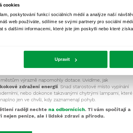
etří energie.
á cookies
be, měla by být
instalována vodorovně
.
klam, poskytování funkcí sociálních médií a analýze naší návšt
ětlo v teplém odstínu
(s krátce barevnou teplotou pod 3
 náš web používáte, sdílíme se svými partnery pro sociální média
 s dalšími informacemi, které jste jim poskytli nebo které získa
na více než 2 lx, v době nočního klidu 1 lx.
á překračovat minimální hodnoty stanovené normou o více
lení
k nasvícení dominant měst a obcí, jako jsou kostely,
it na architektonický prvek shora dolů a mimo obrys by
Upravit
ho toku. Pokud je to možné a v noci se kolem památky
y mělo být osvětlení vypnuto.
a městům výrazně napomohly dotace. Uvidíme, jak
skokové zdražení energií
. Snad starostové místo vypínání
 moderními, nebo dokonce takzvanými chytrými lampami, které
naplno jen ve chvíli, kdy zaznamenají pohyb.
tlení raději nechte
na odbornících
. Ti vám spočítají a
 nejen peníze, ale i lidské zdraví a přírodu.