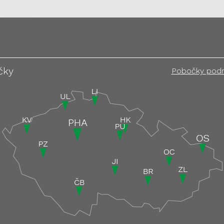
čky
Pobočky pod