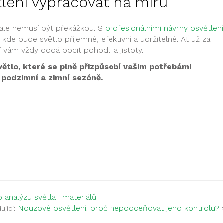
tlení vypracovat na míru
ale nemusí být překážkou. S
profesionálními návrhy osvětlení
de bude světlo příjemné, efektivní a udržitelné. Ať už za
 vám vždy dodá pocit pohodlí a jistoty.
světlo, které se plně přizpůsobí vašim potřebám!
 podzimní a zimní sezóně.
 analýzu světla i materiálů
Nouzové osvětlení: proč nepodceňovat jeho kontrolu?
jící: