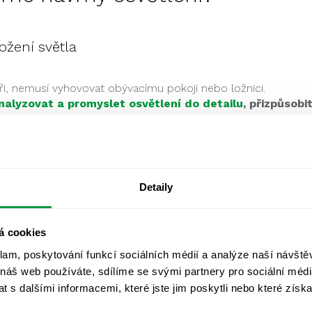
ožení světla
áři, nemusí vyhovovat obývacímu pokoji nebo ložnici.
nalyzovat a promyslet osvětlení do detailu
, přizpůsobi
jistit, že světlo bude ideálně rozloženo.
Uspořádání
tínu – to vše ovlivňuje, jak se v místnosti cítíte.
Detaily
e ušetřit spoustu energie.
Profesionálové umí navrhnout
 a přesto byla zajištěna maximální účinnost. To se týká jak
á cookies
ch umístění. Výsledkem je nižší účet za elektřinu a
.
klam, poskytování funkcí sociálních médií a analýze naší návšt
 náš web používáte, sdílíme se svými partnery pro sociální média
 s dalšími informacemi, které jste jim poskytli nebo které získa