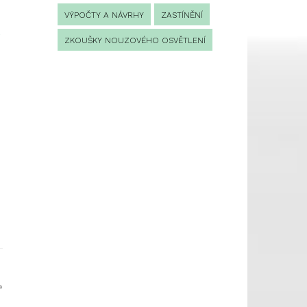
VÝPOČTY A NÁVRHY
ZASTÍNĚNÍ
ZKOUŠKY NOUZOVÉHO OSVĚTLENÍ
»