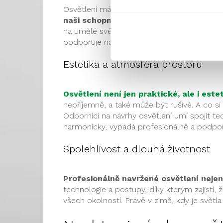
Osvětlení má na naše zdraví mnohem větší 
naši schopnost koncentrace, kvalitu s
na umělé světlo, je kvalitní návrh osvětlení 
podporuje naši přirozenou aktivitu během 
Estetika a atmosféra prostoru
Osvětlení není jen praktické, ale i este
nepříjemně, a také může být rušivé. A co s
Odborníci na návrhy osvětlení umí spojit t
harmonicky, vypadá profesionálně a podpo
Spolehlivost a dlouhá životnost
Profesionálně navržené osvětlení nejen 
technologie a postupy, díky kterým zajistí,
všech okolností. Právě v zimě, kdy je světl