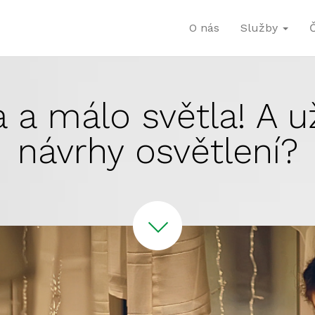
O nás
Služby
 a málo světla! A u
návrhy osvětlení?