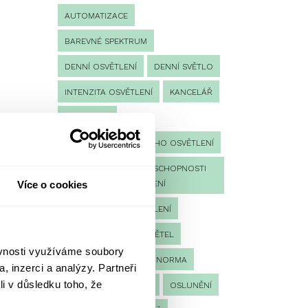
AUTOMATIZACE
BAREVNÉ SPEKTRUM
DENNÍ OSVĚTLENÍ
DENNÍ SVĚTLO
INTENZITA OSVĚTLENÍ
KANCELÁŘ
t
KONTROLA
KONTROLA NOUZOVÉHO OSVĚTLENÍ
KONTROLA PROVOZUSCHOPNOSTI
Více o cookies
NOUZOVÉHO OSVĚTLENÍ
LED NOUZOVÉ OSVĚTLENÍ
MĚŘENÍ
MĚŘENÍ SVĚTEL
ěvnosti využíváme soubory
NÁVRH OSVĚTLENÍ
NORMA
, inzerci a analýzy. Partneři
li v důsledku toho, že
NOUZOVÉ OSVĚTLENÍ
OSLUNĚNÍ