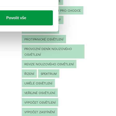
OSVĚTLENÍ PRACOVIŠTĚ
i
OSVĚTLENÍ PŘECHODŮ PRO CHODCE
Povolit vše
OSVĚTLENÍ SPORTOVIŠŤ
POULIČNÍ OSVĚTLENÍ
PROTIPANICKÉ OSVĚTLENÍ
PROVOZNÍ DENÍK NOUZOVÉHO
OSVĚTLENÍ
REVIZE NOUZOVÉHO OSVĚTLENÍ
ŘÍZENÍ
SPEKTRUM
UMĚLÉ OSVĚTLENÍ
VEŘEJNÉ OSVĚTLENÍ
VÝPOČET OSVĚTLENÍ
VÝPOČET ZASTÍNĚNÍ