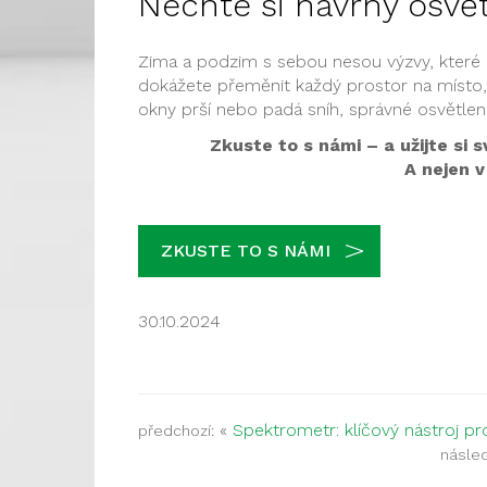
Nechte si návrhy osvě
Zima a podzim s sebou nesou výzvy, které 
dokážete přeměnit každý prostor na místo, k
okny prší nebo padá sníh, správné osvětlení
Zkuste to s námi – a užijte si 
A nejen v
ZKUSTE TO S NÁMI
30.10.2024
«
Spektrometr: klíčový nástroj pro
předchozí:
následu