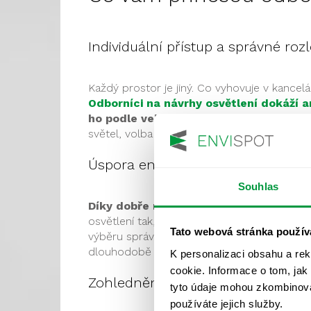
Individuální přístup a správné rozl
Každý prostor je jiný. Co vyhovuje v kancel
Odborníci na návrhy osvětlení dokáží a
ho podle velikosti a účelu prostoru a za
světel, volba jejich intenzity a barevného ods
Úspora energie a efektivita
Souhlas
Díky dobře navrženému osvětlení můžet
osvětlení tak, aby spotřeba byla co nejnižší,
Tato webová stránka použív
výběru správných světelných zdrojů, tak jeji
dlouhodobě udržitelnější přístup k osvětlení
K personalizaci obsahu a re
cookie. Informace o tom, jak
Zohlednění zdraví a pohody
tyto údaje mohou zkombinovat
používáte jejich služby.