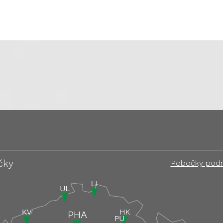
čky
Pobočky pod