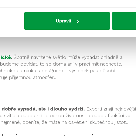
vliv, než si často uvědomujeme.
Správné světlo ovlivňuje
pánku i celkovou náladu.
Zvláště v zimě, kdy jsme odkázán
zásadní. Odborníci dokáží vytvořit takové prostředí, které
Upravit
dne a zároveň nás uvolní k večernímu odpočinku.
tické
.
Špatně navržené světlo může vypadat chladně a
i budeme povídat, to se doma ani v práci mít nechcete.
echnickou stránku s designem – výsledek pak působí
ruje příjemnou atmosféru.
dobře vypadá, ale i dlouho vydrží.
Experti znají nejnovější
 že svítidla budou mít dlouhou životnost a budou funkční za
a nejméně, oceníte, že máte na osvětlení skutečnou jistotu.