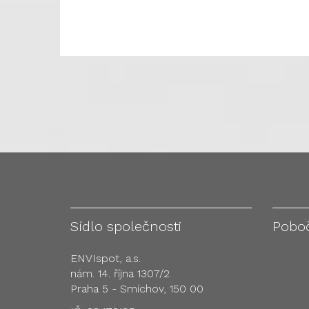
Sídlo společnosti
Pobo
ENVIspot, a.s.
nám. 14. října 1307/2
Praha 5 - Smíchov, 150 00