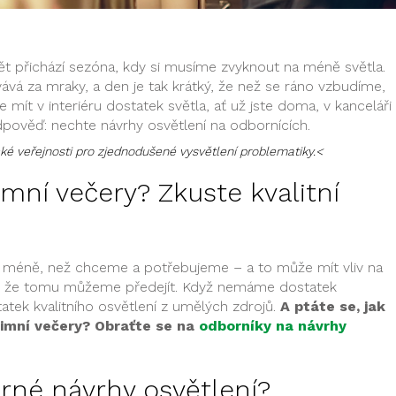
pět přichází sezóna, kdy si musíme zvyknout na méně světla.
ává za mraky, a den je tak krátký, že než se ráno vzbudíme,
te mít v interiéru dostatek světla, ať už jste doma, v kanceláři
ověď: nechte návrhy osvětlení na odbornících.
cké veřejnosti pro zjednodušené vysvětlení problematiky.<
imní večery? Zkuste kvalitní
éně, než chceme a potřebujeme – a to může mít vliv na
a je, že tomu můžeme předejít. Když nemáme dostatek
statek kvalitního osvětlení z umělých zdrojů.
A ptáte se, jak
é zimní večery? Obraťte se na
odborníky na návrhy
rné návrhy osvětlení?