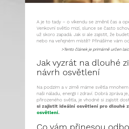
A je to tady – o víkendu se změnil čas a o
Venkovní světlo mizí, slunce se často schov
už skoro zapadá. Jak si ale zajistit, že bude
nebo na veřejném místě? Přinášíme vám odp
>Tento článek je primárně určen lai
Jak vyzrát na dlouhé z
návrh osvětlení
Na podzim a v zimě máme světla mnohem m
naši náladu, energii i zdraví. Dobrá zpráv
přirozeného světla, je vhodné si zajistit do
si zajistit ideální osvětlení pro dlouh
osvětlení
.
Co vám přinesou odbo