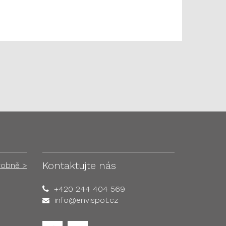
Kontaktujte nás
robně >
+420 244 404 569
info@envispot.cz