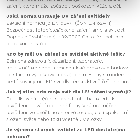
záření, které
může způsobit poškození kůže a
očí.
Jaká norma upravuje UV záření svítidel?
Základní normou
je EN 62471 (ČSN EN 62471) —
Bezpečnost
fotobiologického záření lamp a
svítidel.
Doplňuje ji vyhláška č.
432/2003 Sb. o limitech pro
pracovní prostředí.
Kdo by měl UV záření ze svítidel aktivně řešit?
Zejména zdravotnická
zařízení, laboratoře,
potravinářské
nebo farmaceutické provozy a
budovy
se starším výbojkovým
osvětlením. Firmy s moderními
certifikovanými LED svítidly téma
aktivně řešit nemusí.
Jak zjistím, zda moje svítidla UV záření vyzařují?
Certifikovaná měření
spektrálních charakteristik
osvětlení provádí odborné
firmy. V rámci měření
osvětlení lze ověřit nejen
osvětlenost, ale i spektrální
složení světelného toku včetně UV
složky.
Je výměna starých svítidel za LED dostatečná
ochrana?