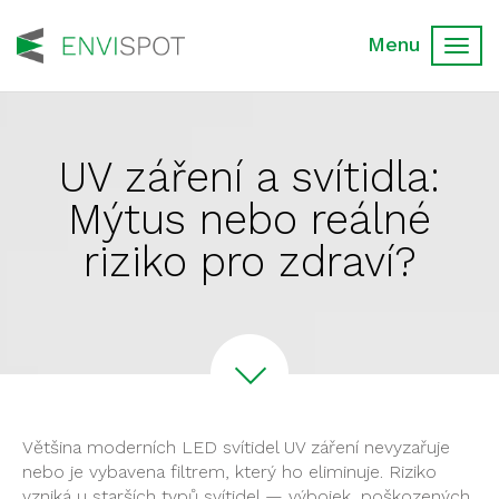
Toggl
navig
UV záření a svítidla:
Mýtus nebo reálné
riziko pro zdraví?
Většina moderních LED svítidel UV záření nevyzařuje
nebo je vybavena filtrem, který ho eliminuje. Riziko
vzniká u starších typů svítidel — výbojek,
poškozených