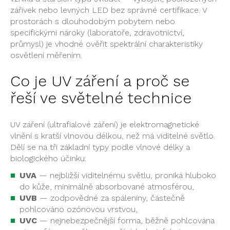
zářivek nebo levných
LED bez správné
certifikace. V
prostorách
s dlouhodobým pobytem
nebo
specifickými nároky (laboratoře, zdravotnictví,
průmysl) je
vhodné ověřit spektrální
charakteristiky
osvětlení měřením.
Co je UV záření a proč se
řeší ve
světelné technice
UV záření
(ultrafialové záření) je
elektromagnetické
vlnění s
kratší vlnovou
délkou, než má
viditelné světlo.
Dělí se na tři
základní typy podle
vlnové délky a
biologického účinku:
UVA
— nejbližší
viditelnému světlu,
proniká hluboko
do
kůže, minimálně
absorbované
atmosférou,
UVB
— zodpovědné za
spáleniny, částečně
pohlcováno ozónovou
vrstvou,
UVC
— nejnebezpečnější
forma, běžně pohlcována