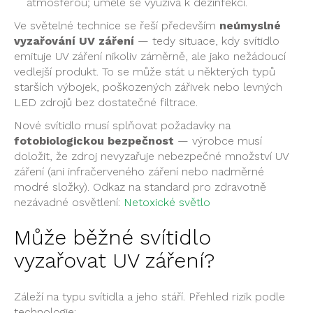
atmosférou;
uměle se využívá k dezinfekci.
Ve
světelné technice se řeší především
neúmyslné
vyzařování UV záření
—
tedy situace, kdy svítidlo
emituje UV
záření nikoliv záměrně, ale jako
nežádoucí
vedlejší produkt. To
se může stát u některých
typů
starších výbojek,
poškozených zářivek nebo levných
LED zdrojů bez dostatečné
filtrace.
Nové svítidlo musí
splňovat požadavky na
fotobiologickou bezpečnost
—
výrobce musí
doložit, že zdroj
nevyzařuje nebezpečné množství UV
záření (ani infračerveného záření
nebo nadměrné
modré
složky). Odkaz na
standard pro zdravotně
nezávadné osvětlení:
Netoxické světlo
Může
běžné svítidlo
vyzařovat
UV záření?
Záleží na typu
svítidla a jeho stáří. Přehled
rizik podle
technologie: