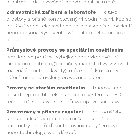
prostředí, kde je
zvýšená obezřetnost na
místě:
Zdravotnická zařízení a laboratoře
— citlivé
prostory s přísně
kontrolovanými podmínkami,
kde se
používají
specifické světelné zdroje a kde
jsou pacienti
nebo
personál vystaveni
osvětlení po celou
pracovní
dobu.
Průmyslové provozy se speciálním osvětlením
—
tam, kde
se používají výbojky
nebo výkonové UV
lampy pro technologické
účely (například
vytvrzování
materiálů,
kontrola kvality), může
dojít k úniku UV
záření mimo zamýšlený
provozní prostor.
Provozy se starším osvětlením
—
budovy, kde
dosud neproběhla
rekonstrukce osvětlení na
LED
technologie a
stávají se starší
výbojkové soustavy.
Provozovny s přísnou regulací
—
potravinářství,
farmaceutická
výroba, elektronika — kde
jsou
parametry
prostředí kontrolovány i
z hygienických
nebo
technologických důvodů.