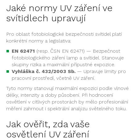
Jaké normy UV
záření ve
svítidlech
upravují
Pro oblast
fotobiologické bezpečnosti
svítidel platí
konkrétní
normy a
legislativa:
EN 62471
(resp. ČSN EN 62471) —
Bezpečnost
fotobiologického
záření lamp a svítidel.
Stanovuje
skupiny rizika a
maximální přípustné
expozice.
Vyhláška č. 432/2003 Sb.
— Upravuje
limity pro
pracovní
prostředí, včetně UV
záření.
Tyto normy
stanovují maximální
expozici podle vlnové
délky, intenzity a doby
působení. Při hodnocení
osvětlení v citlivých
prostorách by mělo
profesionální
měření
zahrnout i spektrální
analýzu světelného toku.
Jak ověřit, zda
vaše
osvětlení UV
záření