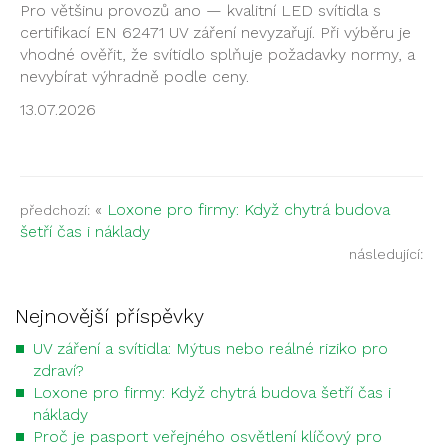
Pro většinu provozů
ano — kvalitní LED
svítidla s
certifikací EN
62471 UV záření nevyzařují.
Při výběru je
vhodné
ověřit, že svítidlo splňuje
požadavky normy, a
nevybírat výhradně podle ceny.
13.07.2026
«
Loxone pro firmy: Když chytrá budova
předchozí:
šetří čas i náklady
následující:
Nejnovější příspěvky
UV záření a svítidla: Mýtus nebo reálné riziko pro
zdraví?
Loxone pro firmy: Když chytrá budova šetří čas i
náklady
Proč je pasport veřejného osvětlení klíčový pro