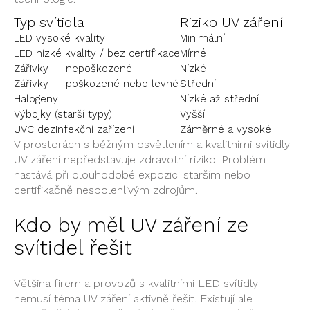
Typ
svítidla
Riziko UV záření
LED
vysoké kvality
Minimální
LED nízké kvality /
bez certifikace
Mírné
Zářivky — nepoškozené
Nízké
Zářivky — poškozené
nebo levné
Střední
Halogeny
Nízké až střední
Výbojky (starší typy)
Vyšší
UVC
dezinfekční zařízení
Záměrné a vysoké
V
prostorách s běžným osvětlením a
kvalitními svítidly
UV
záření nepředstavuje zdravotní
riziko. Problém
nastává
při dlouhodobé expozici
starším nebo
certifikačně nespolehlivým zdrojům.
Kdo by měl UV
záření ze
svítidel
řešit
Většina firem a
provozů s kvalitními LED
svítidly
nemusí téma UV záření
aktivně řešit.
Existují ale