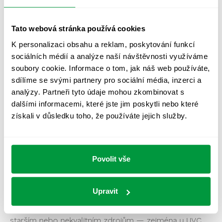
starších
výbojek, poškozených
zářivek a nekvalitních
LED
zdrojů bez
certifikace. V prostorách s
dlouhodobým pobytem,
specifickými nároky nebo
Tato webová stránka používá cookies
starším osvětlením se vyplatí
spektrální parametry
svítidel ověřit. Moderní
osvětlení splňující normu EN
K personalizaci obsahu a reklam, poskytování funkcí
62471 je z hlediska UV
záření bezpečné.
sociálních médií a analýze naší návštěvnosti využíváme
soubory cookie. Informace o tom, jak náš web používáte,
Nejčastější otázky (FAQ)
sdílíme se svými partnery pro sociální média, inzerci a
analýzy. Partneři tyto údaje mohou zkombinovat s
dalšími informacemi, které jste jim poskytli nebo které
Vyzařují LED svítidla UV záření?
získali v důsledku toho, že používáte jejich služby.
Kva
litní LED svítidla UV
záření nevyzařují nebo
mají
vestavěný UV filtr.
Riziko UV emise se týká
především
starších typů
svítidel — výbojek a
poškozených zářivek
— nebo
levných LED bez certifikace
fotobiologické
Povolit vše
bezpečnosti.
Je UV záření ze svítidel zdraví nebezpečné?
Záleží na
intenzitě, vlnové délce a době
expozice. Při
Upravit
krátkodobém
kontaktu s běžným osvětlením
nehrozí
riziko. Problém
nastává při dlouhodobé expozici
starším nebo nekvalitním zdrojům —
zejména u UVC