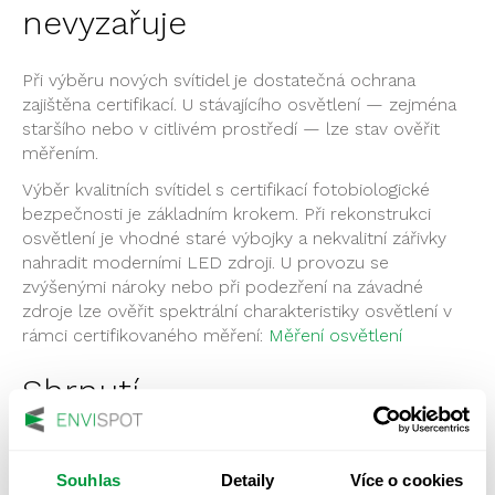
nevyzařuje
Při
výběru nových svítidel
je dostatečná
ochrana
zajištěna
certifikací. U stávajícího
osvětlení — zejména
staršího nebo v citlivém
prostředí — lze stav
ověřit
měřením.
Výběr
kvalitních svítidel s
certifikací fotobiologické
bezpečnosti je základním krokem.
Při rekonstrukci
osvětlení je vhodné
staré výbojky a nekvalitní
zářivky
nahradit
moderními LED zdroji. U
provozu se
zvýšenými nároky
nebo při podezření na
závadné
zdroje lze
ověřit spektrální
charakteristiky osvětlení v
rámci
certifikovaného měření:
Měření osvětlení
Shrnutí
UV záření ze
svítidel není u moderních
LED technologií
běžný
zdravotní problém.
Riziko reálně
existuje u
Souhlas
Detaily
Více o cookies