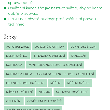
správu obce?
Osvětlení kanceláře: jak nastavit světlo, aby se lidem
dobře pracovalo
EPBD IV a chytré budovy: proč začít s přípravou
teď hned
Štítky
AUTOMATIZACE
BAREVNÉ SPEKTRUM
DENNÍ OSVĚTLENÍ
DENNÍ SVĚTLO
INTENZITA OSVĚTLENÍ
KANCELÁŘ
KONTROLA
KONTROLA NOUZOVÉHO OSVĚTLENÍ
KONTROLA PROVOZUSCHOPNOSTI NOUZOVÉHO OSVĚTLENÍ
LED NOUZOVÉ OSVĚTLENÍ
MĚŘENÍ
MĚŘENÍ SVĚTEL
NÁVRH OSVĚTLENÍ
NORMA
NOUZOVÉ OSVĚTLENÍ
OSLUNĚNÍ
OSVĚTLENÍ PRACOVIŠTĚ