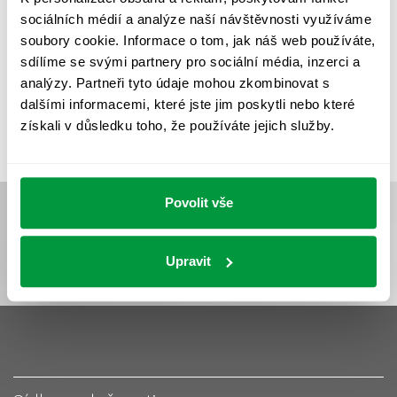
UMĚLÉ OSVĚTLENÍ
VEŘEJNÉ OSVĚTLENÍ
sociálních médií a analýze naší návštěvnosti využíváme
VÝPOČET OSVĚTLENÍ
VÝPOČET ZASTÍNĚNÍ
soubory cookie. Informace o tom, jak náš web používáte,
sdílíme se svými partnery pro sociální média, inzerci a
VÝPOČTY A NÁVRHY
ZASTÍNĚNÍ
analýzy. Partneři tyto údaje mohou zkombinovat s
ZKOUŠKY NOUZOVÉHO OSVĚTLENÍ
dalšími informacemi, které jste jim poskytli nebo které
získali v důsledku toho, že používáte jejich služby.
Povolit vše
Upravit