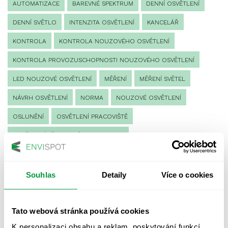
AUTOMATIZACE
BAREVNÉ SPEKTRUM
DENNÍ OSVĚTLENÍ
DENNÍ SVĚTLO
INTENZITA OSVĚTLENÍ
KANCELÁŘ
KONTROLA
KONTROLA NOUZOVÉHO OSVĚTLENÍ
KONTROLA PROVOZUSCHOPNOSTI NOUZOVÉHO OSVĚTLENÍ
LED NOUZOVÉ OSVĚTLENÍ
MĚŘENÍ
MĚŘENÍ SVĚTEL
NÁVRH OSVĚTLENÍ
NORMA
NOUZOVÉ OSVĚTLENÍ
OSLUNĚNÍ
OSVĚTLENÍ PRACOVIŠTĚ
OSVĚTLENÍ PŘECHODŮ PRO CHODCE
OSVĚTLENÍ SPORTOVIŠŤ
POULIČNÍ OSVĚTLENÍ
PROTIPANICKÉ OSVĚTLENÍ
Souhlas
Detaily
Více o cookies
PROVOZNÍ DENÍK NOUZOVÉHO OSVĚTLENÍ
Tato webová stránka používá cookies
REVIZE NOUZOVÉHO OSVĚTLENÍ
ŘÍZENÍ
SPEKTRUM
K personalizaci obsahu a reklam, poskytování funkcí