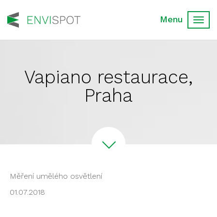
Toggl
navig
Vapiano restaurace,
Praha
Měření umělého osvětlení
01.07.2018