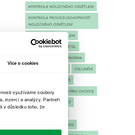
KONTROLA NOUZOVÉHO OSVĚTLENÍ
KONTROLA PROVOZUSCHOPNOSTI
NOUZOVÉHO OSVĚTLENÍ
LED NOUZOVÉ OSVĚTLENÍ
MĚŘENÍ
MĚŘENÍ SVĚTEL
NÁVRH OSVĚTLENÍ
NORMA
Více o cookies
NOUZOVÉ OSVĚTLENÍ
OSLUNĚNÍ
OSVĚTLENÍ PRACOVIŠTĚ
OSVĚTLENÍ PŘECHODŮ PRO CHODCE
ěvnosti využíváme soubory
, inzerci a analýzy. Partneři
OSVĚTLENÍ SPORTOVIŠŤ
li v důsledku toho, že
POULIČNÍ OSVĚTLENÍ
PROTIPANICKÉ OSVĚTLENÍ