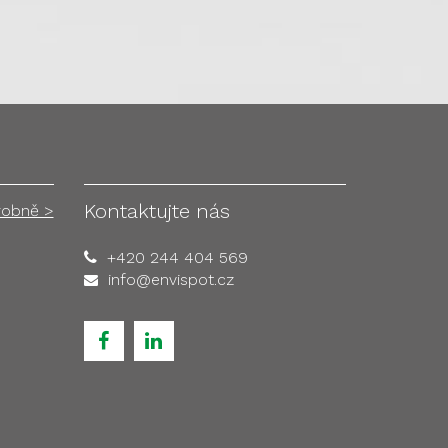
Kontaktujte nás
robně >
+420 244 404 569
info@envispot.cz