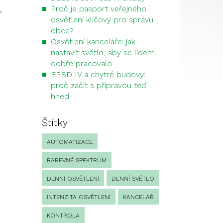
Proč je pasport veřejného
»
osvětlení klíčový pro správu
obce?
Osvětlení kanceláře: jak
nastavit světlo, aby se lidem
dobře pracovalo
EPBD IV a chytré budovy:
proč začít s přípravou teď
hned
Štítky
AUTOMATIZACE
BAREVNÉ SPEKTRUM
DENNÍ OSVĚTLENÍ
DENNÍ SVĚTLO
INTENZITA OSVĚTLENÍ
KANCELÁŘ
KONTROLA