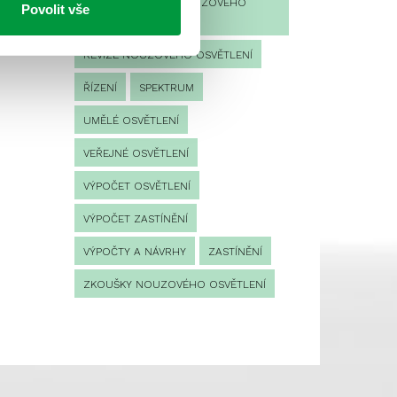
PROVOZNÍ DENÍK NOUZOVÉHO
Povolit vše
OSVĚTLENÍ
REVIZE NOUZOVÉHO OSVĚTLENÍ
ŘÍZENÍ
SPEKTRUM
UMĚLÉ OSVĚTLENÍ
VEŘEJNÉ OSVĚTLENÍ
VÝPOČET OSVĚTLENÍ
VÝPOČET ZASTÍNĚNÍ
VÝPOČTY A NÁVRHY
ZASTÍNĚNÍ
ZKOUŠKY NOUZOVÉHO OSVĚTLENÍ