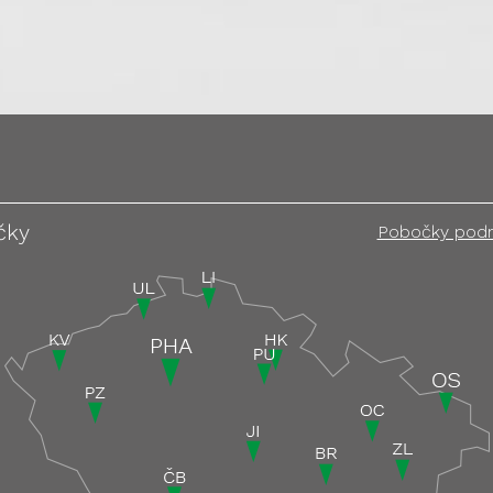
čky
Pobočky pod