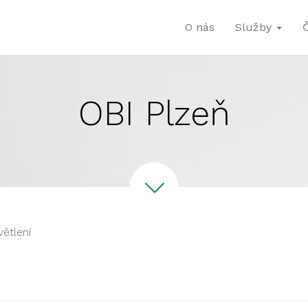
O nás
Služby
OBI Plzeň
větlení