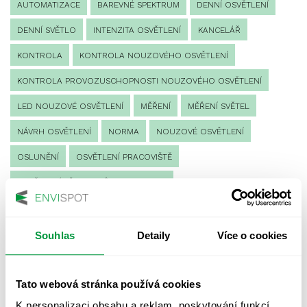
AUTOMATIZACE
BAREVNÉ SPEKTRUM
DENNÍ OSVĚTLENÍ
DENNÍ SVĚTLO
INTENZITA OSVĚTLENÍ
KANCELÁŘ
KONTROLA
KONTROLA NOUZOVÉHO OSVĚTLENÍ
KONTROLA PROVOZUSCHOPNOSTI NOUZOVÉHO OSVĚTLENÍ
LED NOUZOVÉ OSVĚTLENÍ
MĚŘENÍ
MĚŘENÍ SVĚTEL
NÁVRH OSVĚTLENÍ
NORMA
NOUZOVÉ OSVĚTLENÍ
OSLUNĚNÍ
OSVĚTLENÍ PRACOVIŠTĚ
OSVĚTLENÍ PŘECHODŮ PRO CHODCE
OSVĚTLENÍ SPORTOVIŠŤ
POULIČNÍ OSVĚTLENÍ
PROTIPANICKÉ OSVĚTLENÍ
Souhlas
Detaily
Více o cookies
PROVOZNÍ DENÍK NOUZOVÉHO OSVĚTLENÍ
Tato webová stránka používá cookies
REVIZE NOUZOVÉHO OSVĚTLENÍ
ŘÍZENÍ
SPEKTRUM
K personalizaci obsahu a reklam, poskytování funkcí