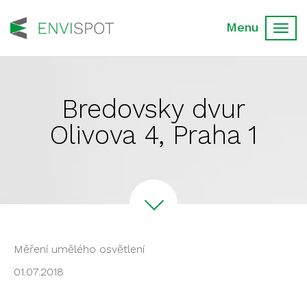
Toggl
navig
Bredovsky dvur
Olivova 4, Praha 1
Měření umělého osvětlení
01.07.2018