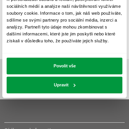
UMĚLÉ OSVĚTLENÍ
VEŘEJNÉ OSVĚTLENÍ
sociálních médií a analýze naší návštěvnosti využíváme
VÝPOČET OSVĚTLENÍ
VÝPOČET ZASTÍNĚNÍ
soubory cookie. Informace o tom, jak náš web používáte,
sdílíme se svými partnery pro sociální média, inzerci a
VÝPOČTY A NÁVRHY
ZASTÍNĚNÍ
analýzy. Partneři tyto údaje mohou zkombinovat s
ZKOUŠKY NOUZOVÉHO OSVĚTLENÍ
dalšími informacemi, které jste jim poskytli nebo které
získali v důsledku toho, že používáte jejich služby.
Povolit vše
Upravit