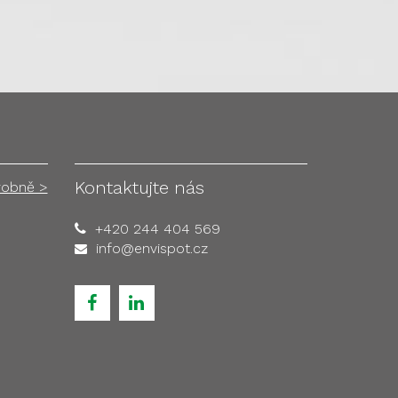
Kontaktujte nás
robně >
+420 244 404 569
info@envispot.cz