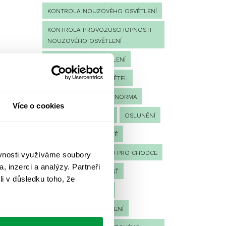
KONTROLA NOUZOVÉHO OSVĚTLENÍ
KONTROLA PROVOZUSCHOPNOSTI
NOUZOVÉHO OSVĚTLENÍ
LED NOUZOVÉ OSVĚTLENÍ
MĚŘENÍ
MĚŘENÍ SVĚTEL
NÁVRH OSVĚTLENÍ
NORMA
Více o cookies
NOUZOVÉ OSVĚTLENÍ
OSLUNĚNÍ
OSVĚTLENÍ PRACOVIŠTĚ
OSVĚTLENÍ PŘECHODŮ PRO CHODCE
ěvnosti využíváme soubory
, inzerci a analýzy. Partneři
OSVĚTLENÍ SPORTOVIŠŤ
li v důsledku toho, že
POULIČNÍ OSVĚTLENÍ
PROTIPANICKÉ OSVĚTLENÍ