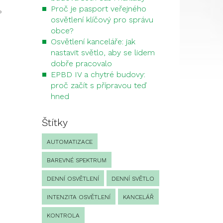
Proč je pasport veřejného
»
osvětlení klíčový pro správu
obce?
Osvětlení kanceláře: jak
nastavit světlo, aby se lidem
dobře pracovalo
EPBD IV a chytré budovy:
proč začít s přípravou teď
hned
Štítky
AUTOMATIZACE
BAREVNÉ SPEKTRUM
DENNÍ OSVĚTLENÍ
DENNÍ SVĚTLO
INTENZITA OSVĚTLENÍ
KANCELÁŘ
KONTROLA