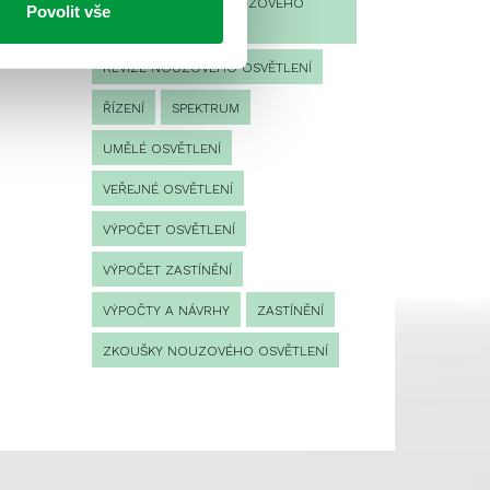
PROVOZNÍ DENÍK NOUZOVÉHO
Povolit vše
OSVĚTLENÍ
REVIZE NOUZOVÉHO OSVĚTLENÍ
ŘÍZENÍ
SPEKTRUM
UMĚLÉ OSVĚTLENÍ
VEŘEJNÉ OSVĚTLENÍ
VÝPOČET OSVĚTLENÍ
VÝPOČET ZASTÍNĚNÍ
VÝPOČTY A NÁVRHY
ZASTÍNĚNÍ
ZKOUŠKY NOUZOVÉHO OSVĚTLENÍ