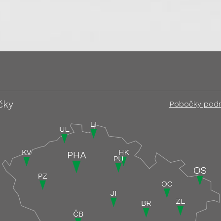
čky
Pobočky pod