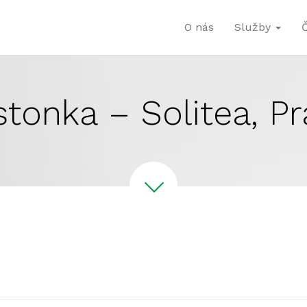
O nás
Služby
tonka – Solitea, P