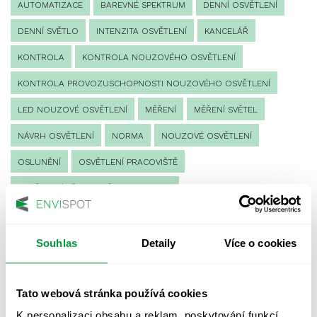
AUTOMATIZACE
BAREVNÉ SPEKTRUM
DENNÍ OSVĚTLENÍ
DENNÍ SVĚTLO
INTENZITA OSVĚTLENÍ
KANCELÁŘ
KONTROLA
KONTROLA NOUZOVÉHO OSVĚTLENÍ
KONTROLA PROVOZUSCHOPNOSTI NOUZOVÉHO OSVĚTLENÍ
LED NOUZOVÉ OSVĚTLENÍ
MĚŘENÍ
MĚŘENÍ SVĚTEL
NÁVRH OSVĚTLENÍ
NORMA
NOUZOVÉ OSVĚTLENÍ
OSLUNĚNÍ
OSVĚTLENÍ PRACOVIŠTĚ
OSVĚTLENÍ PŘECHODŮ PRO CHODCE
OSVĚTLENÍ SPORTOVIŠŤ
POULIČNÍ OSVĚTLENÍ
PROTIPANICKÉ OSVĚTLENÍ
Souhlas
Detaily
Více o cookies
PROVOZNÍ DENÍK NOUZOVÉHO OSVĚTLENÍ
Tato webová stránka používá cookies
REVIZE NOUZOVÉHO OSVĚTLENÍ
ŘÍZENÍ
SPEKTRUM
K personalizaci obsahu a reklam, poskytování funkcí