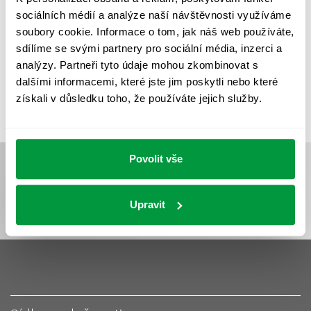
UMĚLÉ OSVĚTLENÍ
VEŘEJNÉ OSVĚTLENÍ
sociálních médií a analýze naší návštěvnosti využíváme
VÝPOČET OSVĚTLENÍ
VÝPOČET ZASTÍNĚNÍ
soubory cookie. Informace o tom, jak náš web používáte,
sdílíme se svými partnery pro sociální média, inzerci a
VÝPOČTY A NÁVRHY
ZASTÍNĚNÍ
analýzy. Partneři tyto údaje mohou zkombinovat s
ZKOUŠKY NOUZOVÉHO OSVĚTLENÍ
dalšími informacemi, které jste jim poskytli nebo které
získali v důsledku toho, že používáte jejich služby.
Povolit vše
Upravit