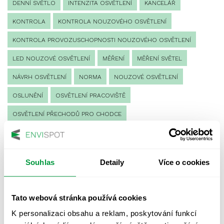
DENNÍ SVĚTLO
INTENZITA OSVĚTLENÍ
KANCELÁŘ
KONTROLA
KONTROLA NOUZOVÉHO OSVĚTLENÍ
KONTROLA PROVOZUSCHOPNOSTI NOUZOVÉHO OSVĚTLENÍ
LED NOUZOVÉ OSVĚTLENÍ
MĚŘENÍ
MĚŘENÍ SVĚTEL
NÁVRH OSVĚTLENÍ
NORMA
NOUZOVÉ OSVĚTLENÍ
OSLUNĚNÍ
OSVĚTLENÍ PRACOVIŠTĚ
OSVĚTLENÍ PŘECHODŮ PRO CHODCE
OSVĚTLENÍ SPORTOVIŠŤ
POULIČNÍ OSVĚTLENÍ
PROTIPANICKÉ OSVĚTLENÍ
Souhlas
Detaily
Více o cookies
PROVOZNÍ DENÍK NOUZOVÉHO OSVĚTLENÍ
REVIZE NOUZOVÉHO OSVĚTLENÍ
ŘÍZENÍ
SPEKTRUM
Tato webová stránka používá cookies
UMĚLÉ OSVĚTLENÍ
VEŘEJNÉ OSVĚTLENÍ
K personalizaci obsahu a reklam, poskytování funkcí