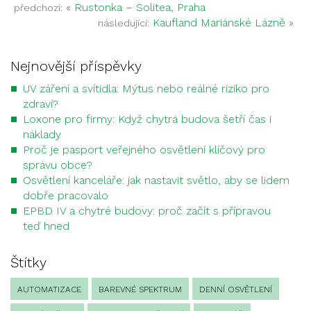
«
Rustonka – Solitea, Praha
předchozí:
Kaufland Mariánské Lázně
»
následující:
Nejnovější příspěvky
UV záření a svítidla: Mýtus nebo reálné riziko pro
zdraví?
Loxone pro firmy: Když chytrá budova šetří čas i
náklady
Proč je pasport veřejného osvětlení klíčový pro
správu obce?
Osvětlení kanceláře: jak nastavit světlo, aby se lidem
dobře pracovalo
EPBD IV a chytré budovy: proč začít s přípravou
teď hned
Štítky
AUTOMATIZACE
BAREVNÉ SPEKTRUM
DENNÍ OSVĚTLENÍ