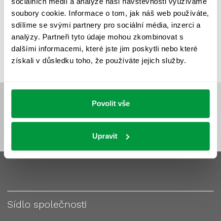
sociálních médií a analýze naší návštěvnosti využíváme
VÝPOČET OSVĚTLENÍ
VÝPOČET ZASTÍNĚNÍ
soubory cookie. Informace o tom, jak náš web používáte,
VÝPOČTY A NÁVRHY
ZASTÍNĚNÍ
sdílíme se svými partnery pro sociální média, inzerci a
analýzy. Partneři tyto údaje mohou zkombinovat s
ZKOUŠKY NOUZOVÉHO OSVĚTLENÍ
dalšími informacemi, které jste jim poskytli nebo které
získali v důsledku toho, že používáte jejich služby.
Povolit vše
Upravit
Sídlo společnosti