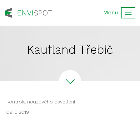
Toggl
navig
Kaufland Třebíč
Kontrola nouzového osvětlení
09.10.2019