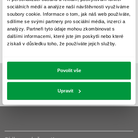
UMĚLÉ OSVĚTLENÍ
VEŘEJNÉ OSVĚTLENÍ
sociálních médií a analýze naší návštěvnosti využíváme
VÝPOČET OSVĚTLENÍ
VÝPOČET ZASTÍNĚNÍ
soubory cookie. Informace o tom, jak náš web používáte,
sdílíme se svými partnery pro sociální média, inzerci a
VÝPOČTY A NÁVRHY
ZASTÍNĚNÍ
analýzy. Partneři tyto údaje mohou zkombinovat s
ZKOUŠKY NOUZOVÉHO OSVĚTLENÍ
dalšími informacemi, které jste jim poskytli nebo které
získali v důsledku toho, že používáte jejich služby.
Povolit vše
Upravit