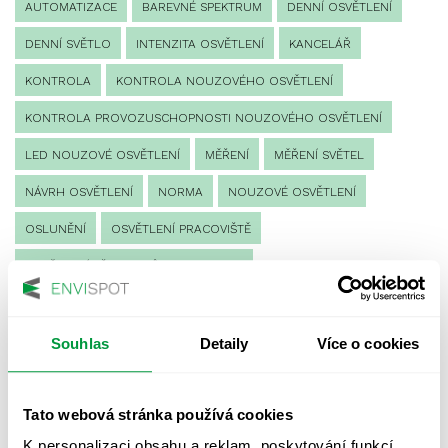
AUTOMATIZACE
BAREVNÉ SPEKTRUM
DENNÍ OSVĚTLENÍ
DENNÍ SVĚTLO
INTENZITA OSVĚTLENÍ
KANCELÁŘ
KONTROLA
KONTROLA NOUZOVÉHO OSVĚTLENÍ
KONTROLA PROVOZUSCHOPNOSTI NOUZOVÉHO OSVĚTLENÍ
LED NOUZOVÉ OSVĚTLENÍ
MĚŘENÍ
MĚŘENÍ SVĚTEL
NÁVRH OSVĚTLENÍ
NORMA
NOUZOVÉ OSVĚTLENÍ
OSLUNĚNÍ
OSVĚTLENÍ PRACOVIŠTĚ
OSVĚTLENÍ PŘECHODŮ PRO CHODCE
OSVĚTLENÍ SPORTOVIŠŤ
POULIČNÍ OSVĚTLENÍ
PROTIPANICKÉ OSVĚTLENÍ
Souhlas
Detaily
Více o cookies
PROVOZNÍ DENÍK NOUZOVÉHO OSVĚTLENÍ
Tato webová stránka používá cookies
REVIZE NOUZOVÉHO OSVĚTLENÍ
ŘÍZENÍ
SPEKTRUM
K personalizaci obsahu a reklam, poskytování funkcí