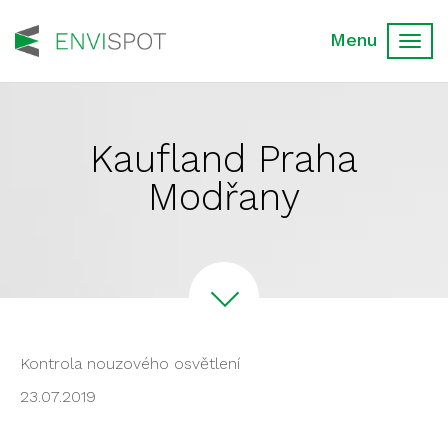
Toggl
navig
Kaufland Praha
Modřany
Kontrola nouzového osvětlení
23.07.2019