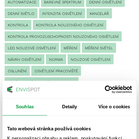
AUTOMATIZACE
BAREVNÉ SPEKTRUM
DENNÍ OSVĚTLENÍ
DENNÍ SVĚTLO
INTENZITA OSVĚTLENÍ
KANCELÁŘ
KONTROLA
KONTROLA NOUZOVÉHO OSVĚTLENÍ
KONTROLA PROVOZUSCHOPNOSTI NOUZOVÉHO OSVĚTLENÍ
LED NOUZOVÉ OSVĚTLENÍ
MĚŘENÍ
MĚŘENÍ SVĚTEL
NÁVRH OSVĚTLENÍ
NORMA
NOUZOVÉ OSVĚTLENÍ
OSLUNĚNÍ
OSVĚTLENÍ PRACOVIŠTĚ
OSVĚTLENÍ PŘECHODŮ PRO CHODCE
OSVĚTLENÍ SPORTOVIŠŤ
POULIČNÍ OSVĚTLENÍ
PROTIPANICKÉ OSVĚTLENÍ
Souhlas
Detaily
Více o cookies
PROVOZNÍ DENÍK NOUZOVÉHO OSVĚTLENÍ
Tato webová stránka používá cookies
REVIZE NOUZOVÉHO OSVĚTLENÍ
ŘÍZENÍ
SPEKTRUM
K personalizaci obsahu a reklam, poskytování funkcí