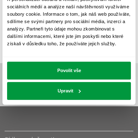
UMĚLÉ OSVĚTLENÍ
VEŘEJNÉ OSVĚTLENÍ
sociálních médií a analýze naší návštěvnosti využíváme
VÝPOČET OSVĚTLENÍ
VÝPOČET ZASTÍNĚNÍ
soubory cookie. Informace o tom, jak náš web používáte,
sdílíme se svými partnery pro sociální média, inzerci a
VÝPOČTY A NÁVRHY
ZASTÍNĚNÍ
analýzy. Partneři tyto údaje mohou zkombinovat s
ZKOUŠKY NOUZOVÉHO OSVĚTLENÍ
dalšími informacemi, které jste jim poskytli nebo které
získali v důsledku toho, že používáte jejich služby.
Povolit vše
Upravit