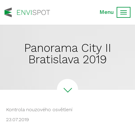
Toggl
navig
Panorama City II
Bratislava 2019
Kontrola nouzového osvětlení
23.07.2019