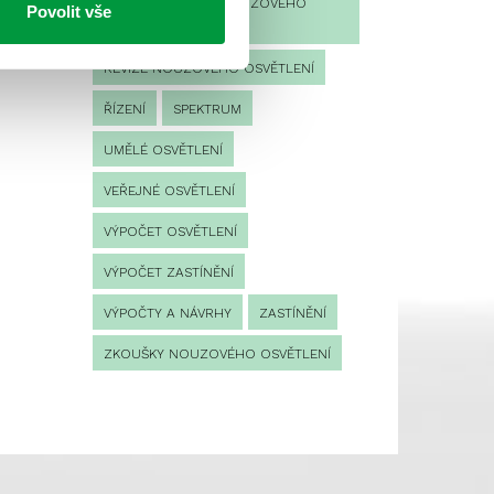
PROVOZNÍ DENÍK NOUZOVÉHO
Povolit vše
OSVĚTLENÍ
REVIZE NOUZOVÉHO OSVĚTLENÍ
ŘÍZENÍ
SPEKTRUM
UMĚLÉ OSVĚTLENÍ
VEŘEJNÉ OSVĚTLENÍ
VÝPOČET OSVĚTLENÍ
VÝPOČET ZASTÍNĚNÍ
VÝPOČTY A NÁVRHY
ZASTÍNĚNÍ
ZKOUŠKY NOUZOVÉHO OSVĚTLENÍ