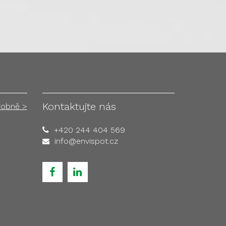
Kontaktujte nás
robně >
+420 244 404 569
info@envispot.cz