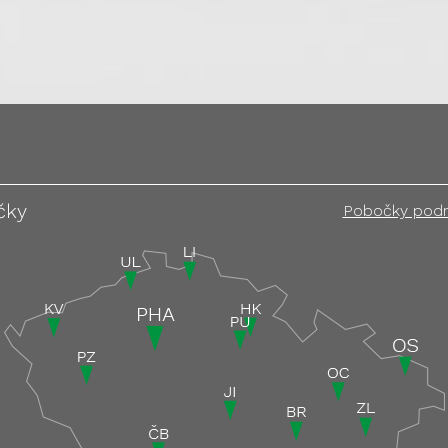
čky
Pobočky pod