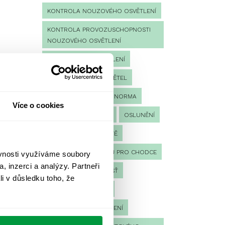
KONTROLA NOUZOVÉHO OSVĚTLENÍ
KONTROLA PROVOZUSCHOPNOSTI
NOUZOVÉHO OSVĚTLENÍ
LED NOUZOVÉ OSVĚTLENÍ
MĚŘENÍ
MĚŘENÍ SVĚTEL
NÁVRH OSVĚTLENÍ
NORMA
Více o cookies
NOUZOVÉ OSVĚTLENÍ
OSLUNĚNÍ
OSVĚTLENÍ PRACOVIŠTĚ
OSVĚTLENÍ PŘECHODŮ PRO CHODCE
ěvnosti využíváme soubory
, inzerci a analýzy. Partneři
OSVĚTLENÍ SPORTOVIŠŤ
li v důsledku toho, že
POULIČNÍ OSVĚTLENÍ
PROTIPANICKÉ OSVĚTLENÍ