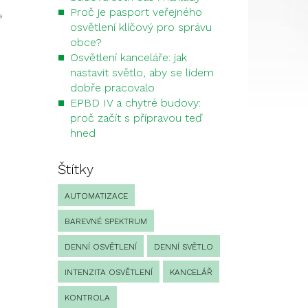
Proč je pasport veřejného
»
osvětlení klíčový pro správu
obce?
Osvětlení kanceláře: jak
nastavit světlo, aby se lidem
dobře pracovalo
EPBD IV a chytré budovy:
proč začít s přípravou teď
hned
Štítky
AUTOMATIZACE
BAREVNÉ SPEKTRUM
DENNÍ OSVĚTLENÍ
DENNÍ SVĚTLO
INTENZITA OSVĚTLENÍ
KANCELÁŘ
KONTROLA