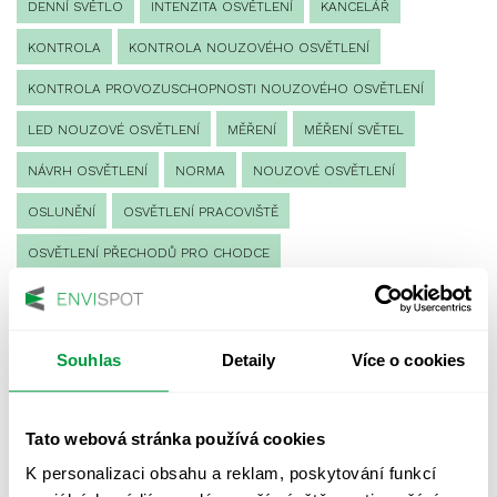
DENNÍ SVĚTLO
INTENZITA OSVĚTLENÍ
KANCELÁŘ
KONTROLA
KONTROLA NOUZOVÉHO OSVĚTLENÍ
KONTROLA PROVOZUSCHOPNOSTI NOUZOVÉHO OSVĚTLENÍ
LED NOUZOVÉ OSVĚTLENÍ
MĚŘENÍ
MĚŘENÍ SVĚTEL
NÁVRH OSVĚTLENÍ
NORMA
NOUZOVÉ OSVĚTLENÍ
OSLUNĚNÍ
OSVĚTLENÍ PRACOVIŠTĚ
OSVĚTLENÍ PŘECHODŮ PRO CHODCE
OSVĚTLENÍ SPORTOVIŠŤ
POULIČNÍ OSVĚTLENÍ
PROTIPANICKÉ OSVĚTLENÍ
Souhlas
Detaily
Více o cookies
PROVOZNÍ DENÍK NOUZOVÉHO OSVĚTLENÍ
REVIZE NOUZOVÉHO OSVĚTLENÍ
ŘÍZENÍ
SPEKTRUM
Tato webová stránka používá cookies
UMĚLÉ OSVĚTLENÍ
VEŘEJNÉ OSVĚTLENÍ
K personalizaci obsahu a reklam, poskytování funkcí