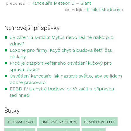
«
Kanceláře Meteor D – Giant
předchozí:
Klinika Modřany
»
následující:
Nejnovější příspěvky
UV záření a svítidla: Mýtus nebo reálné riziko pro
zdraví?
Loxone pro firmy: Když chytrá budova šetří čas i
náklady
Proč je pasport veřejného osvětlení klíčový pro
správu obce?
Osvětlení kanceláře: jak nastavit světlo, aby se lidem
dobře pracovalo
EPBD IV a chytré budovy: proč začít s přípravou
teď hned
Štítky
AUTOMATIZACE
BAREVNÉ SPEKTRUM
DENNÍ OSVĚTLENÍ