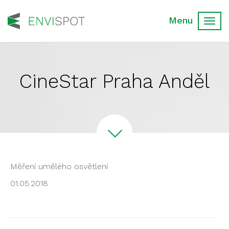
Toggl
navig
CineStar Praha Anděl
Měření umělého osvětlení
01.05.2018