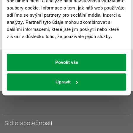
sociálních médií a analýze naší návštěvnosti využíváme
VÝPOČET OSVĚTLENÍ
VÝPOČET ZASTÍNĚNÍ
soubory cookie. Informace o tom, jak náš web používáte,
VÝPOČTY A NÁVRHY
ZASTÍNĚNÍ
sdílíme se svými partnery pro sociální média, inzerci a
analýzy. Partneři tyto údaje mohou zkombinovat s
ZKOUŠKY NOUZOVÉHO OSVĚTLENÍ
dalšími informacemi, které jste jim poskytli nebo které
získali v důsledku toho, že používáte jejich služby.
Povolit vše
Upravit
Sídlo společnosti