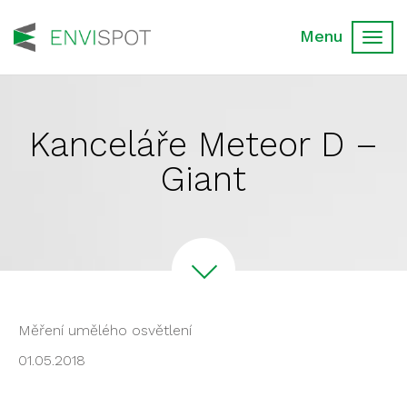
Toggl
navig
Kanceláře Meteor D –
Giant
Měření umělého osvětlení
01.05.2018