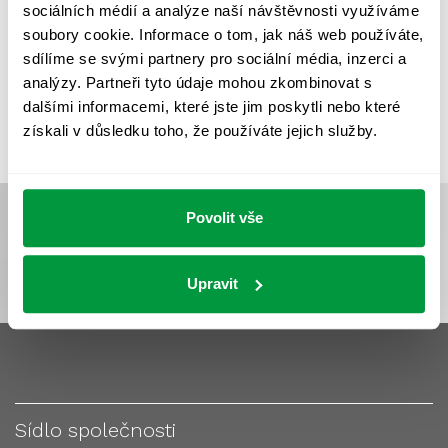
sociálních médií a analýze naší návštěvnosti využíváme
VÝPOČET OSVĚTLENÍ
VÝPOČET ZASTÍNĚNÍ
soubory cookie. Informace o tom, jak náš web používáte,
VÝPOČTY A NÁVRHY
ZASTÍNĚNÍ
sdílíme se svými partnery pro sociální média, inzerci a
analýzy. Partneři tyto údaje mohou zkombinovat s
ZKOUŠKY NOUZOVÉHO OSVĚTLENÍ
dalšími informacemi, které jste jim poskytli nebo které
získali v důsledku toho, že používáte jejich služby.
Povolit vše
Upravit
Sídlo společnosti