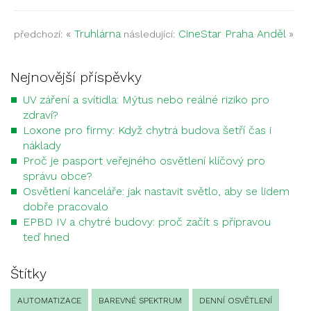
«
Truhlárna
CineStar Praha Anděl
»
předchozí:
následující:
Nejnovější příspěvky
UV záření a svítidla: Mýtus nebo reálné riziko pro
zdraví?
Loxone pro firmy: Když chytrá budova šetří čas i
náklady
Proč je pasport veřejného osvětlení klíčový pro
správu obce?
Osvětlení kanceláře: jak nastavit světlo, aby se lidem
dobře pracovalo
EPBD IV a chytré budovy: proč začít s přípravou
teď hned
Štítky
AUTOMATIZACE
BAREVNÉ SPEKTRUM
DENNÍ OSVĚTLENÍ