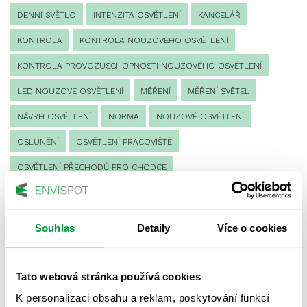
DENNÍ SVĚTLO
INTENZITA OSVĚTLENÍ
KANCELÁŘ
KONTROLA
KONTROLA NOUZOVÉHO OSVĚTLENÍ
KONTROLA PROVOZUSCHOPNOSTI NOUZOVÉHO OSVĚTLENÍ
LED NOUZOVÉ OSVĚTLENÍ
MĚŘENÍ
MĚŘENÍ SVĚTEL
NÁVRH OSVĚTLENÍ
NORMA
NOUZOVÉ OSVĚTLENÍ
OSLUNĚNÍ
OSVĚTLENÍ PRACOVIŠTĚ
OSVĚTLENÍ PŘECHODŮ PRO CHODCE
OSVĚTLENÍ SPORTOVIŠŤ
POULIČNÍ OSVĚTLENÍ
PROTIPANICKÉ OSVĚTLENÍ
Souhlas
Detaily
Více o cookies
PROVOZNÍ DENÍK NOUZOVÉHO OSVĚTLENÍ
REVIZE NOUZOVÉHO OSVĚTLENÍ
ŘÍZENÍ
SPEKTRUM
Tato webová stránka používá cookies
UMĚLÉ OSVĚTLENÍ
VEŘEJNÉ OSVĚTLENÍ
K personalizaci obsahu a reklam, poskytování funkcí