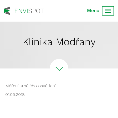
Toggl
navig
Klinika Modřany
Měření umělého osvětlení
01.05.2018