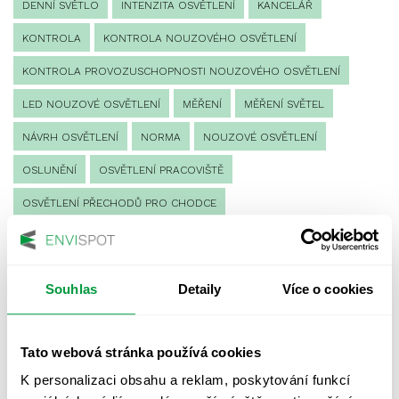
DENNÍ SVĚTLO
INTENZITA OSVĚTLENÍ
KANCELÁŘ
KONTROLA
KONTROLA NOUZOVÉHO OSVĚTLENÍ
KONTROLA PROVOZUSCHOPNOSTI NOUZOVÉHO OSVĚTLENÍ
LED NOUZOVÉ OSVĚTLENÍ
MĚŘENÍ
MĚŘENÍ SVĚTEL
NÁVRH OSVĚTLENÍ
NORMA
NOUZOVÉ OSVĚTLENÍ
OSLUNĚNÍ
OSVĚTLENÍ PRACOVIŠTĚ
OSVĚTLENÍ PŘECHODŮ PRO CHODCE
OSVĚTLENÍ SPORTOVIŠŤ
POULIČNÍ OSVĚTLENÍ
PROTIPANICKÉ OSVĚTLENÍ
Souhlas
Detaily
Více o cookies
PROVOZNÍ DENÍK NOUZOVÉHO OSVĚTLENÍ
REVIZE NOUZOVÉHO OSVĚTLENÍ
ŘÍZENÍ
SPEKTRUM
Tato webová stránka používá cookies
UMĚLÉ OSVĚTLENÍ
VEŘEJNÉ OSVĚTLENÍ
K personalizaci obsahu a reklam, poskytování funkcí