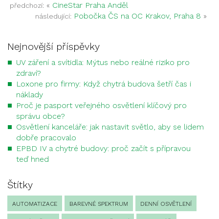
«
CineStar Praha Anděl
předchozí:
Pobočka ČS na OC Krakov, Praha 8
»
následující:
Nejnovější příspěvky
UV záření a svítidla: Mýtus nebo reálné riziko pro
zdraví?
Loxone pro firmy: Když chytrá budova šetří čas i
náklady
Proč je pasport veřejného osvětlení klíčový pro
správu obce?
Osvětlení kanceláře: jak nastavit světlo, aby se lidem
dobře pracovalo
EPBD IV a chytré budovy: proč začít s přípravou
teď hned
Štítky
AUTOMATIZACE
BAREVNÉ SPEKTRUM
DENNÍ OSVĚTLENÍ