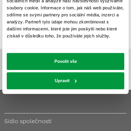
sociálních médií a analýze naší návštěvnosti využíváme
VÝPOČET OSVĚTLENÍ
VÝPOČET ZASTÍNĚNÍ
soubory cookie. Informace o tom, jak náš web používáte,
VÝPOČTY A NÁVRHY
ZASTÍNĚNÍ
sdílíme se svými partnery pro sociální média, inzerci a
analýzy. Partneři tyto údaje mohou zkombinovat s
ZKOUŠKY NOUZOVÉHO OSVĚTLENÍ
dalšími informacemi, které jste jim poskytli nebo které
získali v důsledku toho, že používáte jejich služby.
Povolit vše
Upravit
Sídlo společnosti