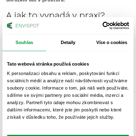
A jak to vypadá v praxi?
Představte si, že stavíte vlastní halu, kde budete nejen
vyrábět váš produkt, ale taky přijímat návštěvy,
Souhlas
Detaily
Více o cookies
zákazníky, možná pořádat menší akce. Pro kolaudaci a
bezpečný provoz budete potřebovat:
vyřešit
návrh a instalaci nouzového osvětlení
Tato webová stránka používá cookies
podle výše uvedených norem,
K personalizaci obsahu a reklam, poskytování funkcí
zajistit
pravidelné měsíční kontroly
a jednou
ročně revizi,
sociálních médií a analýze naší návštěvnosti využíváme
vést jednoduchý
provozní deník
(ten připravíme
soubory cookie. Informace o tom, jak náš web používáte,
my),
sdílíme se svými partnery pro sociální média, inzerci a
a hlavně
mít jistotu
, že kdyby něco selhalo, lidé
analýzy. Partneři tyto údaje mohou zkombinovat s
se bezpečně dostanou ven.
dalšími informacemi, které jste jim poskytli nebo které
získali v důsledku toho, že používáte jejich služby.
Proč se to nevyplatí řešit sám?
Nouzové osvětlení není další položka na seznamu „to