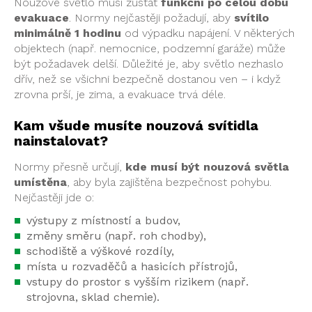
Nouzové světlo musí zůstat
funkční po celou dobu
evakuace
. Normy nejčastěji požadují, aby
svítilo
minimálně 1 hodinu
od výpadku napájení. V některých
objektech (např. nemocnice, podzemní garáže) může
být požadavek delší. Důležité je, aby světlo nezhaslo
dřív, než se všichni bezpečně dostanou ven – i když
zrovna prší, je zima, a evakuace trvá déle.
Kam všude musíte nouzová svítidla
nainstalovat?
Normy přesně určují,
kde musí být nouzová světla
umístěna
, aby byla zajištěna bezpečnost pohybu.
Nejčastěji jde o:
výstupy z místností a budov,
změny směru (např. roh chodby),
schodiště a výškové rozdíly,
místa u rozvaděčů a hasicích přístrojů,
vstupy do prostor s vyšším rizikem (např.
strojovna, sklad chemie).