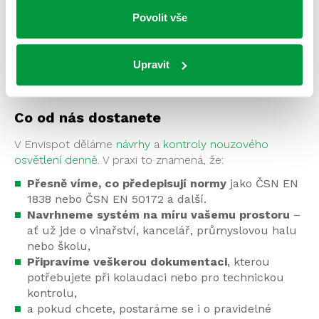
si koupím v hobby marketu“. Není to jen světlo – je to
Povolit vše
systém, který musí fungovat vždy a všude
. A také
musí být
přesně navržený
. Jinak vám ho neschválí při
kolaudaci nebo při bezpečnostní kontrole. A co hůř –
Upravit
pokud nebude fungovat v krizové situaci,
zodpovědnost nese provozovatel.
Co od nás dostanete
V Envispot děláme
návrhy
a
kontroly nouzového
osvětlení denně
. V praxi to znamená, že:
Přesně víme, co předepisují normy
jako ČSN EN
1838 nebo ČSN EN 50172 a další.
Navrhneme systém na míru vašemu prostoru
–
ať už jde o vinařství, kancelář, průmyslovou halu
nebo školu,
Připravíme veškerou dokumentaci
, kterou
potřebujete při kolaudaci nebo pro technickou
kontrolu,
a pokud chcete, postaráme se i o pravidelné