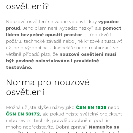
osvětlení?
Nouzové osvětlení se zapne ve chvíli, kdy
vypadne
proud
. Jeho cílem není „vypadat hezky“, ale
pomoct
lidem bezpečně opustit prostor
– třeba kvůli
požáru, technické závadě nebo jiné krizové situaci. Ať
už jde o výrobní halu, kanceláře nebo restauraci, ve
většině případů platí, že
nouzové osvětlení musí
být povinně nainstalováno i pravidelně
testováno.
Norma pro nouzové
osvětlení
Možná už jste slyšeli názvy jako
ČSN EN 1838
nebo
ČSN EN 50172
, ale pokud nejste světelný projektant
nebo revizní technik, pravděpodobně si pod tím
mnoho nepředstavíte. Dobrá zpráva?
Nemusíte se