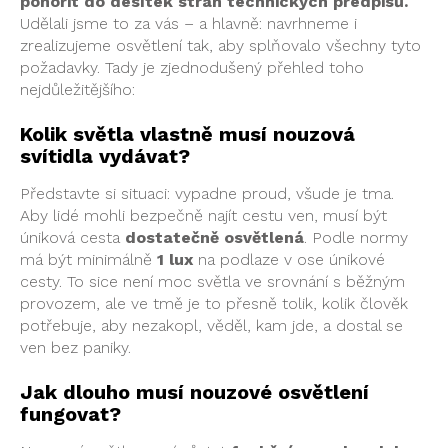
ponořit do desítek stran technických předpisů.
Udělali jsme to za vás – a hlavně: navrhneme i
zrealizujeme osvětlení tak, aby splňovalo všechny tyto
požadavky. Tady je zjednodušený přehled toho
nejdůležitějšího:
Kolik světla vlastně musí nouzová
svítidla vydávat?
Představte si situaci: vypadne proud, všude je tma.
Aby lidé mohli bezpečně najít cestu ven, musí být
úniková cesta
dostatečně osvětlená
. Podle normy
má být minimálně
1 lux
na podlaze v ose únikové
cesty. To sice není moc světla ve srovnání s běžným
provozem, ale ve tmě je to přesně tolik, kolik člověk
potřebuje, aby nezakopl, věděl, kam jde, a dostal se
ven bez paniky.
Jak dlouho musí nouzové osvětlení
fungovat?