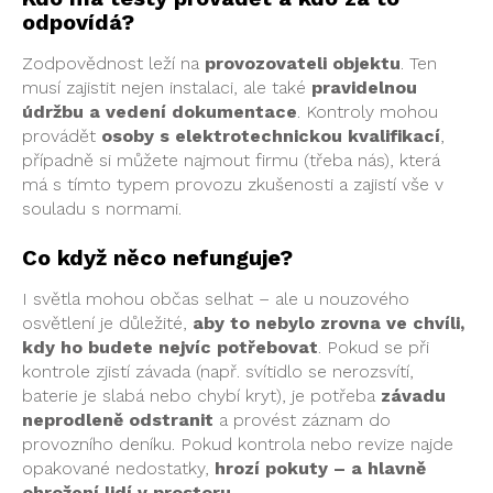
odpovídá?
Zodpovědnost leží na
provozovateli objektu
. Ten
musí zajistit nejen instalaci, ale také
pravidelnou
údržbu a vedení dokumentace
. Kontroly mohou
provádět
osoby s elektrotechnickou kvalifikací
,
případně si můžete najmout firmu (třeba nás), která
má s tímto typem provozu zkušenosti a zajistí vše v
souladu s normami.
Co když něco nefunguje?
I světla mohou občas selhat – ale u nouzového
osvětlení je důležité,
aby to nebylo zrovna ve chvíli,
kdy ho budete nejvíc potřebovat
. Pokud se při
kontrole zjistí závada (např. svítidlo se nerozsvítí,
baterie je slabá nebo chybí kryt), je potřeba
závadu
neprodleně odstranit
a provést záznam do
provozního deníku. Pokud kontrola nebo revize najde
opakované nedostatky,
hrozí pokuty – a hlavně
ohrožení lidí v prostoru.