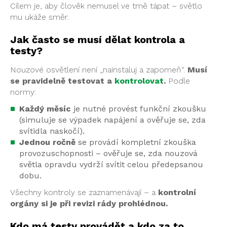
Cílem je, aby člověk nemusel ve tmě tápat – světlo
mu ukáže směr.
Jak často se musí dělat kontrola a
testy?
Nouzové osvětlení není „nainstaluj a zapomeň“.
Musí
se pravidelně testovat a
kontrolovat
.
Podle
normy:
Každý měsíc
je nutné provést funkční zkoušku
(simuluje se výpadek napájení a ověřuje se, zda
svítidla naskočí).
Jednou ročně
se provádí kompletní zkouška
provozuschopnosti – ověřuje se, zda nouzová
světla opravdu vydrží svítit celou předepsanou
dobu.
Všechny kontroly se zaznamenávají – a
kontrolní
orgány si je při revizi rády prohlédnou.
Kdo má testy provádět a kdo za to