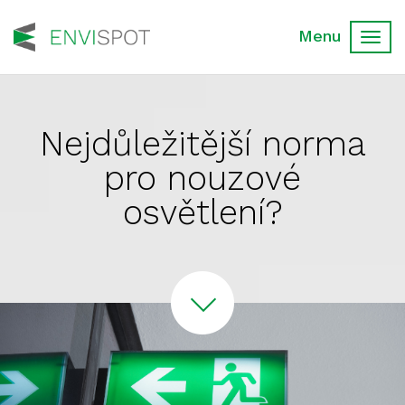
Toggl
navig
Nejdůležitější norma
pro nouzové
osvětlení?