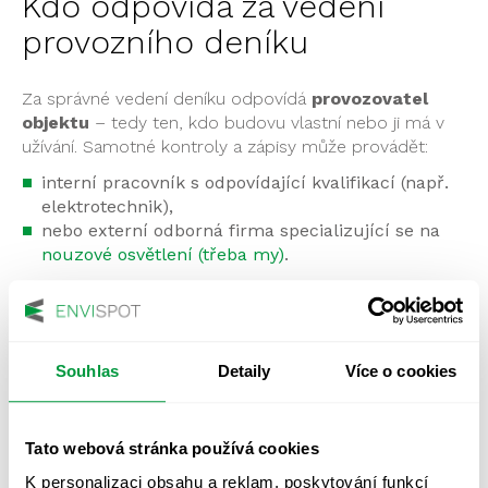
Kdo odpovídá za vedení
provozního deníku
Za správné vedení deníku odpovídá
provozovatel
objektu
– tedy ten, kdo budovu vlastní nebo ji má v
užívání. Samotné kontroly a zápisy může provádět:
interní pracovník s odpovídající kvalifikací (např.
elektrotechnik),
nebo externí odborná firma specializující se na
nouzové osvětlení (třeba my)
.
Klíčové je mít
jasně určenou odpovědnou osobu
,
aby nedocházelo k opomenutí kontrol a zápisů.
Není to jen další dokument
Souhlas
Detaily
Více o cookies
Správně vedený provozní deník nouzového osvětlení
Tato webová stránka používá cookies
je důležitým dokumentem pro
bezpečný provoz
budovy. Pomáhá chránit životy, zdraví i odpovědnost
K personalizaci obsahu a reklam, poskytování funkcí