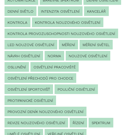
AUTOMATIZACE
BAREVNÉ SPEKTRUM
DENNÍ OSVĚTLENÍ
DENNÍ SVĚTLO
INTENZITA OSVĚTLENÍ
KANCELÁŘ
KONTROLA
KONTROLA NOUZOVÉHO OSVĚTLENÍ
KONTROLA PROVOZUSCHOPNOSTI NOUZOVÉHO OSVĚTLENÍ
LED NOUZOVÉ OSVĚTLENÍ
MĚŘENÍ
MĚŘENÍ SVĚTEL
NÁVRH OSVĚTLENÍ
NORMA
NOUZOVÉ OSVĚTLENÍ
OSLUNĚNÍ
OSVĚTLENÍ PRACOVIŠTĚ
OSVĚTLENÍ PŘECHODŮ PRO CHODCE
OSVĚTLENÍ SPORTOVIŠŤ
POULIČNÍ OSVĚTLENÍ
PROTIPANICKÉ OSVĚTLENÍ
PROVOZNÍ DENÍK NOUZOVÉHO OSVĚTLENÍ
REVIZE NOUZOVÉHO OSVĚTLENÍ
ŘÍZENÍ
SPEKTRUM
UMĚLÉ OSVĚTLENÍ
VEŘEJNÉ OSVĚTLENÍ