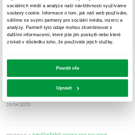
provozovatele. Ať už se rozhodnete pro papírovou
sociálních médií a analýze naší návštěvnosti využíváme
knihu nebo chytré elektronické řešení, nejdůležitější je
soubory cookie. Informace o tom, jak náš web používáte,
pravidelnost, úplnost a pečlivost
.
sdílíme se svými partnery pro sociální média, inzerci a
Chcete mít jistotu, že je váš systém nouzového
analýzy. Partneři tyto údaje mohou zkombinovat s
osvětlení správně navržen, zkontrolován a provozní
dalšími informacemi, které jste jim poskytli nebo které
deník v pořádku?
získali v důsledku toho, že používáte jejich služby.
Ozvěte se nám – v Envispot vám rádi pomůžeme s
kompletním řešením.
Povolit vše
KONTROLA NOUZOVÉHO OSVĚTLENÍ
PROFESIONÁLNĚ
Upravit
29.04.2025
«
Nejdůležitější norma pro nouzové
předchozí: