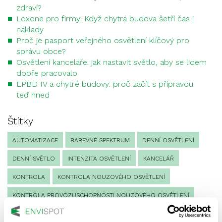
zdraví?
Loxone pro firmy: Když chytrá budova šetří čas i
náklady
Proč je pasport veřejného osvětlení klíčový pro
správu obce?
Osvětlení kanceláře: jak nastavit světlo, aby se lidem
dobře pracovalo
EPBD IV a chytré budovy: proč začít s přípravou
teď hned
Štítky
AUTOMATIZACE
BAREVNÉ SPEKTRUM
DENNÍ OSVĚTLENÍ
DENNÍ SVĚTLO
INTENZITA OSVĚTLENÍ
KANCELÁŘ
KONTROLA
KONTROLA NOUZOVÉHO OSVĚTLENÍ
KONTROLA PROVOZUSCHOPNOSTI NOUZOVÉHO OSVĚTLENÍ
LED NOUZOVÉ OSVĚTLENÍ
MĚŘENÍ
MĚŘENÍ SVĚTEL