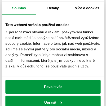
NÁVRH OSVĚTLENÍ
NORMA
NOUZOVÉ OSVĚTLENÍ
Souhlas
Detaily
Více o cookies
OSLUNĚNÍ
OSVĚTLENÍ PRACOVIŠTĚ
OSVĚTLENÍ PŘECHODŮ PRO CHODCE
Tato webová stránka používá cookies
OSVĚTLENÍ SPORTOVIŠŤ
POULIČNÍ OSVĚTLENÍ
K personalizaci obsahu a reklam, poskytování funkcí
sociálních médií a analýze naší návštěvnosti využíváme
PROTIPANICKÉ OSVĚTLENÍ
soubory cookie. Informace o tom, jak náš web používáte,
PROVOZNÍ DENÍK NOUZOVÉHO OSVĚTLENÍ
sdílíme se svými partnery pro sociální média, inzerci a
analýzy. Partneři tyto údaje mohou zkombinovat s
REVIZE NOUZOVÉHO OSVĚTLENÍ
ŘÍZENÍ
SPEKTRUM
dalšími informacemi, které jste jim poskytli nebo které
získali v důsledku toho, že používáte jejich služby.
UMĚLÉ OSVĚTLENÍ
VEŘEJNÉ OSVĚTLENÍ
VÝPOČET OSVĚTLENÍ
VÝPOČET ZASTÍNĚNÍ
VÝPOČTY A NÁVRHY
ZASTÍNĚNÍ
Povolit vše
ZKOUŠKY NOUZOVÉHO OSVĚTLENÍ
Upravit