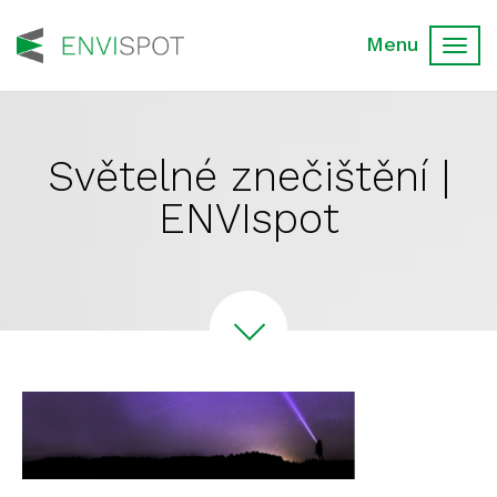
Toggl
navig
Světelné znečištění |
ENVIspot