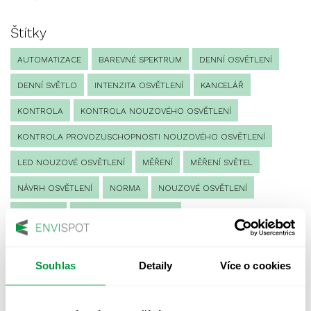
Štítky
AUTOMATIZACE
BAREVNÉ SPEKTRUM
DENNÍ OSVĚTLENÍ
DENNÍ SVĚTLO
INTENZITA OSVĚTLENÍ
KANCELÁŘ
KONTROLA
KONTROLA NOUZOVÉHO OSVĚTLENÍ
KONTROLA PROVOZUSCHOPNOSTI NOUZOVÉHO OSVĚTLENÍ
LED NOUZOVÉ OSVĚTLENÍ
MĚŘENÍ
MĚŘENÍ SVĚTEL
NÁVRH OSVĚTLENÍ
NORMA
NOUZOVÉ OSVĚTLENÍ
OSLUNĚNÍ
OSVĚTLENÍ PRACOVIŠTĚ
OSVĚTLENÍ PŘECHODŮ PRO CHODCE
Souhlas
Detaily
Více o cookies
OSVĚTLENÍ SPORTOVIŠŤ
POULIČNÍ OSVĚTLENÍ
PROTIPANICKÉ OSVĚTLENÍ