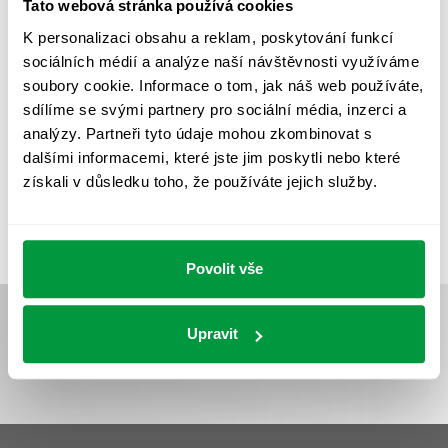
Tato webová stránka používá cookies
PROVOZNÍ DENÍK NOUZOVÉHO OSVĚTLENÍ
K personalizaci obsahu a reklam, poskytování funkcí
REVIZE NOUZOVÉHO OSVĚTLENÍ
ŘÍZENÍ
SPEKTRUM
sociálních médií a analýze naší návštěvnosti využíváme
UMĚLÉ OSVĚTLENÍ
VEŘEJNÉ OSVĚTLENÍ
soubory cookie. Informace o tom, jak náš web používáte,
sdílíme se svými partnery pro sociální média, inzerci a
VÝPOČET OSVĚTLENÍ
VÝPOČET ZASTÍNĚNÍ
analýzy. Partneři tyto údaje mohou zkombinovat s
dalšími informacemi, které jste jim poskytli nebo které
VÝPOČTY A NÁVRHY
ZASTÍNĚNÍ
získali v důsledku toho, že používáte jejich služby.
ZKOUŠKY NOUZOVÉHO OSVĚTLENÍ
Povolit vše
Upravit