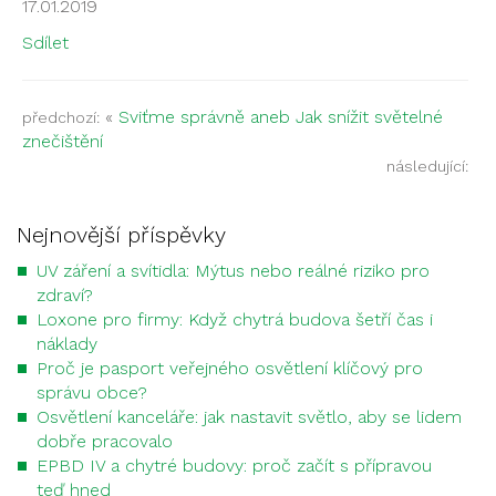
17.01.2019
Sdílet
«
Sviťme správně aneb Jak snížit světelné
předchozí:
znečištění
následující:
Nejnovější příspěvky
UV záření a svítidla: Mýtus nebo reálné riziko pro
zdraví?
Loxone pro firmy: Když chytrá budova šetří čas i
náklady
Proč je pasport veřejného osvětlení klíčový pro
správu obce?
Osvětlení kanceláře: jak nastavit světlo, aby se lidem
dobře pracovalo
EPBD IV a chytré budovy: proč začít s přípravou
teď hned