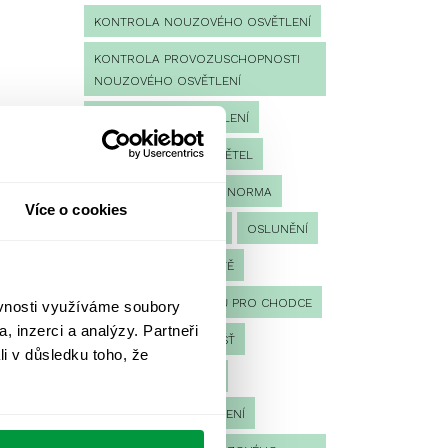
KONTROLA NOUZOVÉHO OSVĚTLENÍ
KONTROLA PROVOZUSCHOPNOSTI
NOUZOVÉHO OSVĚTLENÍ
LED NOUZOVÉ OSVĚTLENÍ
MĚŘENÍ
MĚŘENÍ SVĚTEL
NÁVRH OSVĚTLENÍ
NORMA
Více o cookies
NOUZOVÉ OSVĚTLENÍ
OSLUNĚNÍ
OSVĚTLENÍ PRACOVIŠTĚ
OSVĚTLENÍ PŘECHODŮ PRO CHODCE
ěvnosti využíváme soubory
, inzerci a analýzy. Partneři
OSVĚTLENÍ SPORTOVIŠŤ
li v důsledku toho, že
POULIČNÍ OSVĚTLENÍ
PROTIPANICKÉ OSVĚTLENÍ