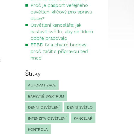
Proč je pasport veřejného
osvětlení klíčový pro správu
obce?
Osvětlení kanceláře: jak
nastavit světlo, aby se lidem
dobře pracovalo
EPBD IV a chytré budovy:
proč začít s přípravou teď
hned
:
Štítky
AUTOMATIZACE
BAREVNÉ SPEKTRUM
DENNÍ OSVĚTLENÍ
DENNÍ SVĚTLO
INTENZITA OSVĚTLENÍ
KANCELÁŘ
KONTROLA