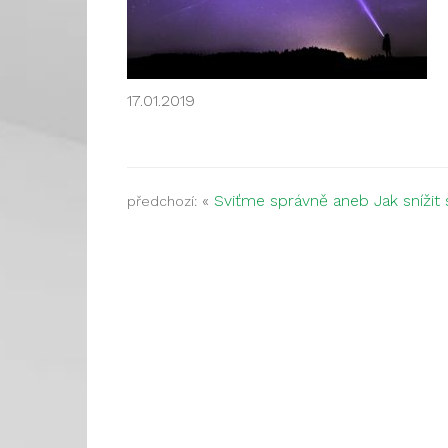
17.01.2019
«
Sviťme správně aneb Jak snížit 
předchozí: