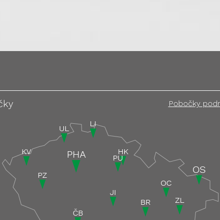
čky
Pobočky pod