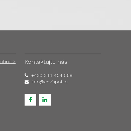
Kontaktujte nás
robně >
+420 244 404 569
info@envispot.cz