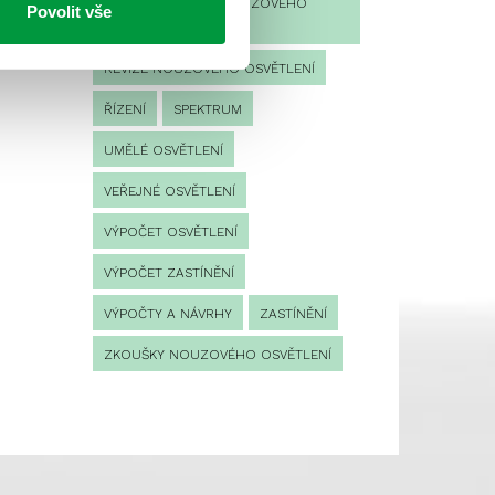
PROVOZNÍ DENÍK NOUZOVÉHO
Povolit vše
OSVĚTLENÍ
REVIZE NOUZOVÉHO OSVĚTLENÍ
ŘÍZENÍ
SPEKTRUM
UMĚLÉ OSVĚTLENÍ
VEŘEJNÉ OSVĚTLENÍ
VÝPOČET OSVĚTLENÍ
VÝPOČET ZASTÍNĚNÍ
VÝPOČTY A NÁVRHY
ZASTÍNĚNÍ
ZKOUŠKY NOUZOVÉHO OSVĚTLENÍ