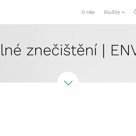
O nás
Služby
lné znečištění | EN