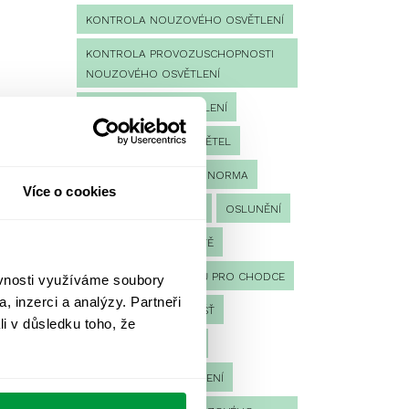
KONTROLA NOUZOVÉHO OSVĚTLENÍ
KONTROLA PROVOZUSCHOPNOSTI
NOUZOVÉHO OSVĚTLENÍ
LED NOUZOVÉ OSVĚTLENÍ
MĚŘENÍ
MĚŘENÍ SVĚTEL
NÁVRH OSVĚTLENÍ
NORMA
Více o cookies
NOUZOVÉ OSVĚTLENÍ
OSLUNĚNÍ
OSVĚTLENÍ PRACOVIŠTĚ
OSVĚTLENÍ PŘECHODŮ PRO CHODCE
ěvnosti využíváme soubory
, inzerci a analýzy. Partneři
OSVĚTLENÍ SPORTOVIŠŤ
li v důsledku toho, že
POULIČNÍ OSVĚTLENÍ
PROTIPANICKÉ OSVĚTLENÍ