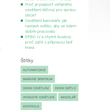
Proč je pasport veřejného
osvětlení klíčový pro správu
obce?
Osvětlení kanceláře: jak
nastavit světlo, aby se lidem
dobře pracovalo
EPBD IV a chytré budovy:
proč začít s přípravou teď
hned
:
Štítky
AUTOMATIZACE
BAREVNÉ SPEKTRUM
DENNÍ OSVĚTLENÍ
DENNÍ SVĚTLO
INTENZITA OSVĚTLENÍ
KANCELÁŘ
KONTROLA