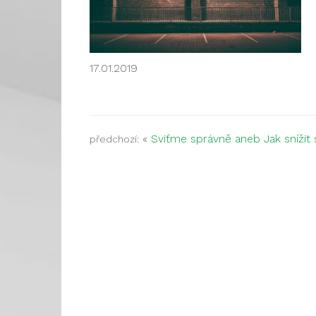
17.01.2019
«
Sviťme správně aneb Jak snížit 
předchozí: