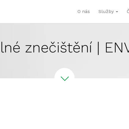
O nás
Služby
lné znečištění | EN