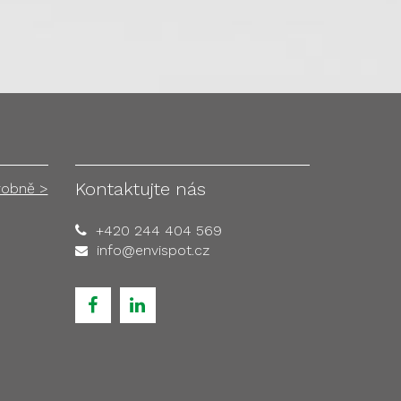
Kontaktujte nás
robně >
+420 244 404 569
info@envispot.cz