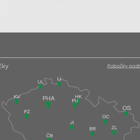
čky
Pobočky pod