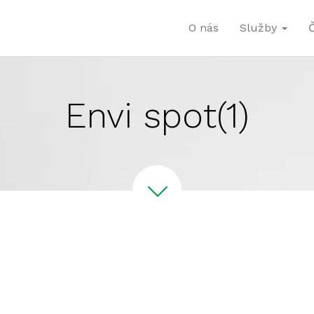
O nás
Služby
Envi spot(1)