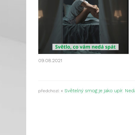
09.08.2021
«
Světelný smog je jako upír. Ned
předchozí: