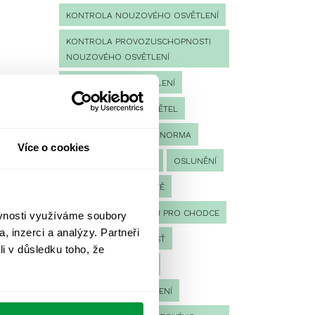
KONTROLA NOUZOVÉHO OSVĚTLENÍ
KONTROLA PROVOZUSCHOPNOSTI
NOUZOVÉHO OSVĚTLENÍ
LED NOUZOVÉ OSVĚTLENÍ
MĚŘENÍ
MĚŘENÍ SVĚTEL
NÁVRH OSVĚTLENÍ
NORMA
Více o cookies
NOUZOVÉ OSVĚTLENÍ
OSLUNĚNÍ
OSVĚTLENÍ PRACOVIŠTĚ
OSVĚTLENÍ PŘECHODŮ PRO CHODCE
ěvnosti využíváme soubory
, inzerci a analýzy. Partneři
OSVĚTLENÍ SPORTOVIŠŤ
li v důsledku toho, že
POULIČNÍ OSVĚTLENÍ
PROTIPANICKÉ OSVĚTLENÍ