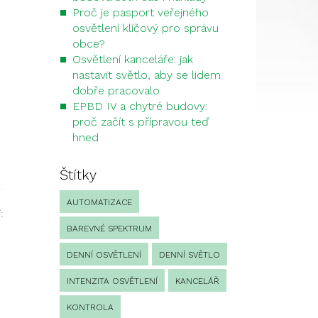
Proč je pasport veřejného
osvětlení klíčový pro správu
obce?
Osvětlení kanceláře: jak
nastavit světlo, aby se lidem
dobře pracovalo
EPBD IV a chytré budovy:
proč začít s přípravou teď
hned
Štítky
AUTOMATIZACE
:
BAREVNÉ SPEKTRUM
DENNÍ OSVĚTLENÍ
DENNÍ SVĚTLO
INTENZITA OSVĚTLENÍ
KANCELÁŘ
KONTROLA