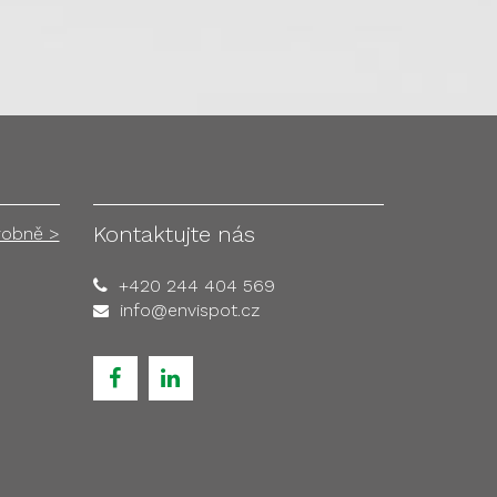
Kontaktujte nás
robně >
+420 244 404 569
info@envispot.cz