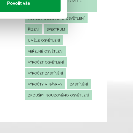
PROVOZNÍ DENÍK NOUZOVÉHO
Povolit vše
OSVĚTLENÍ
REVIZE NOUZOVÉHO OSVĚTLENÍ
ŘÍZENÍ
SPEKTRUM
UMĚLÉ OSVĚTLENÍ
VEŘEJNÉ OSVĚTLENÍ
VÝPOČET OSVĚTLENÍ
VÝPOČET ZASTÍNĚNÍ
VÝPOČTY A NÁVRHY
ZASTÍNĚNÍ
ZKOUŠKY NOUZOVÉHO OSVĚTLENÍ