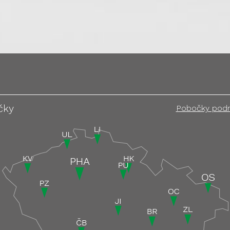
čky
Pobočky pod