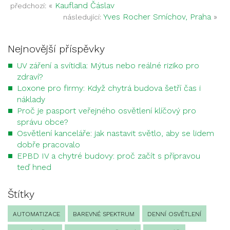
«
Kaufland Čáslav
předchozí:
Yves Rocher Smíchov, Praha
»
následující:
Nejnovější příspěvky
UV záření a svítidla: Mýtus nebo reálné riziko pro
zdraví?
Loxone pro firmy: Když chytrá budova šetří čas i
náklady
Proč je pasport veřejného osvětlení klíčový pro
správu obce?
Osvětlení kanceláře: jak nastavit světlo, aby se lidem
dobře pracovalo
EPBD IV a chytré budovy: proč začít s přípravou
teď hned
Štítky
AUTOMATIZACE
BAREVNÉ SPEKTRUM
DENNÍ OSVĚTLENÍ