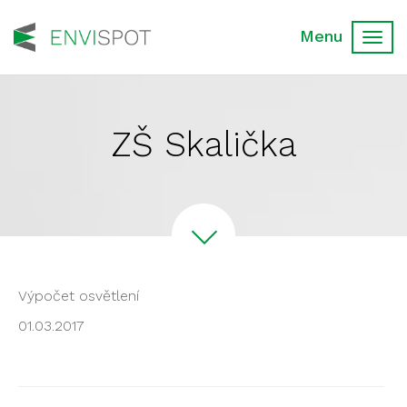
Toggl
navig
ZŠ Skalička
Výpočet osvětlení
01.03.2017