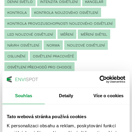
DENNÍ SVĚTLO
INTENZITA OSVĚTLENÍ
KANCELÁŘ
KONTROLA
KONTROLA NOUZOVÉHO OSVĚTLENÍ
KONTROLA PROVOZUSCHOPNOSTI NOUZOVÉHO OSVĚTLENÍ
LED NOUZOVÉ OSVĚTLENÍ
MĚŘENÍ
MĚŘENÍ SVĚTEL
NÁVRH OSVĚTLENÍ
NORMA
NOUZOVÉ OSVĚTLENÍ
OSLUNĚNÍ
OSVĚTLENÍ PRACOVIŠTĚ
OSVĚTLENÍ PŘECHODŮ PRO CHODCE
OSVĚTLENÍ SPORTOVIŠŤ
POULIČNÍ OSVĚTLENÍ
PROTIPANICKÉ OSVĚTLENÍ
Souhlas
Detaily
Více o cookies
PROVOZNÍ DENÍK NOUZOVÉHO OSVĚTLENÍ
REVIZE NOUZOVÉHO OSVĚTLENÍ
ŘÍZENÍ
SPEKTRUM
Tato webová stránka používá cookies
UMĚLÉ OSVĚTLENÍ
VEŘEJNÉ OSVĚTLENÍ
K personalizaci obsahu a reklam, poskytování funkcí