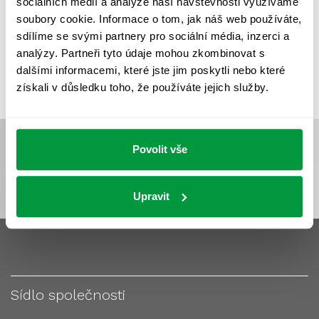
sociálních médií a analýze naší návštěvnosti využíváme
VÝPOČET OSVĚTLENÍ
VÝPOČET ZASTÍNĚNÍ
soubory cookie. Informace o tom, jak náš web používáte,
VÝPOČTY A NÁVRHY
ZASTÍNĚNÍ
sdílíme se svými partnery pro sociální média, inzerci a
analýzy. Partneři tyto údaje mohou zkombinovat s
ZKOUŠKY NOUZOVÉHO OSVĚTLENÍ
dalšími informacemi, které jste jim poskytli nebo které
získali v důsledku toho, že používáte jejich služby.
Povolit vše
Upravit
Sídlo společnosti