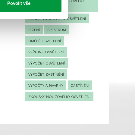
PROVOZNÍ DENÍK NOUZOVÉHO
Povolit vše
OSVĚTLENÍ
REVIZE NOUZOVÉHO OSVĚTLENÍ
ŘÍZENÍ
SPEKTRUM
UMĚLÉ OSVĚTLENÍ
VEŘEJNÉ OSVĚTLENÍ
VÝPOČET OSVĚTLENÍ
VÝPOČET ZASTÍNĚNÍ
VÝPOČTY A NÁVRHY
ZASTÍNĚNÍ
ZKOUŠKY NOUZOVÉHO OSVĚTLENÍ