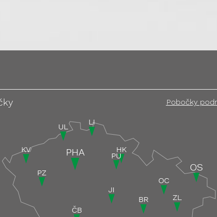
čky
Pobočky pod