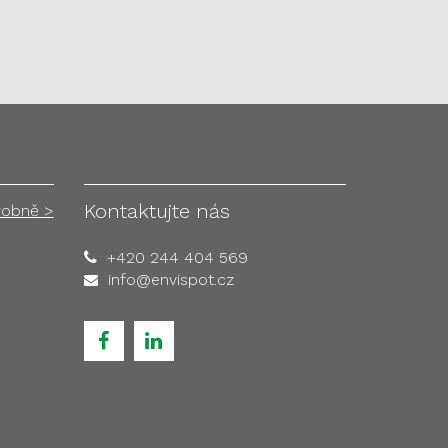
Kontaktujte nás
robně >
+420 244 404 569
info@envispot.cz