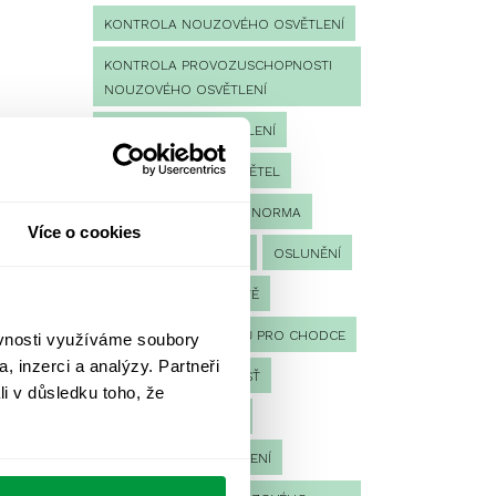
KONTROLA NOUZOVÉHO OSVĚTLENÍ
KONTROLA PROVOZUSCHOPNOSTI
NOUZOVÉHO OSVĚTLENÍ
LED NOUZOVÉ OSVĚTLENÍ
MĚŘENÍ
MĚŘENÍ SVĚTEL
NÁVRH OSVĚTLENÍ
NORMA
Více o cookies
NOUZOVÉ OSVĚTLENÍ
OSLUNĚNÍ
OSVĚTLENÍ PRACOVIŠTĚ
OSVĚTLENÍ PŘECHODŮ PRO CHODCE
ěvnosti využíváme soubory
, inzerci a analýzy. Partneři
OSVĚTLENÍ SPORTOVIŠŤ
li v důsledku toho, že
POULIČNÍ OSVĚTLENÍ
PROTIPANICKÉ OSVĚTLENÍ