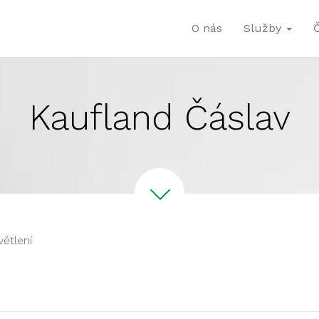
O nás
Služby
Kaufland Čáslav
větlení