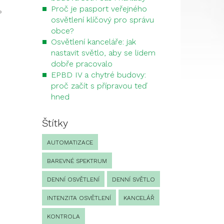
Proč je pasport veřejného
»
osvětlení klíčový pro správu
obce?
Osvětlení kanceláře: jak
nastavit světlo, aby se lidem
dobře pracovalo
EPBD IV a chytré budovy:
proč začít s přípravou teď
hned
Štítky
AUTOMATIZACE
BAREVNÉ SPEKTRUM
DENNÍ OSVĚTLENÍ
DENNÍ SVĚTLO
INTENZITA OSVĚTLENÍ
KANCELÁŘ
KONTROLA