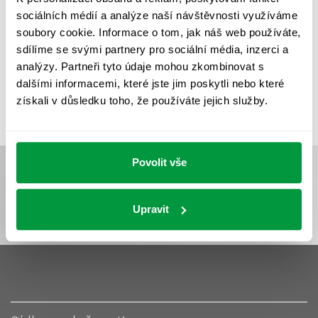
UMĚLÉ OSVĚTLENÍ
VEŘEJNÉ OSVĚTLENÍ
sociálních médií a analýze naší návštěvnosti využíváme
VÝPOČET OSVĚTLENÍ
VÝPOČET ZASTÍNĚNÍ
soubory cookie. Informace o tom, jak náš web používáte,
sdílíme se svými partnery pro sociální média, inzerci a
VÝPOČTY A NÁVRHY
ZASTÍNĚNÍ
analýzy. Partneři tyto údaje mohou zkombinovat s
ZKOUŠKY NOUZOVÉHO OSVĚTLENÍ
dalšími informacemi, které jste jim poskytli nebo které
získali v důsledku toho, že používáte jejich služby.
Povolit vše
Upravit