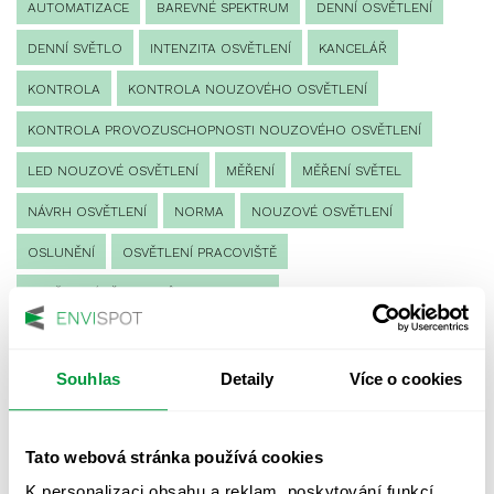
AUTOMATIZACE
BAREVNÉ SPEKTRUM
DENNÍ OSVĚTLENÍ
DENNÍ SVĚTLO
INTENZITA OSVĚTLENÍ
KANCELÁŘ
KONTROLA
KONTROLA NOUZOVÉHO OSVĚTLENÍ
KONTROLA PROVOZUSCHOPNOSTI NOUZOVÉHO OSVĚTLENÍ
LED NOUZOVÉ OSVĚTLENÍ
MĚŘENÍ
MĚŘENÍ SVĚTEL
NÁVRH OSVĚTLENÍ
NORMA
NOUZOVÉ OSVĚTLENÍ
OSLUNĚNÍ
OSVĚTLENÍ PRACOVIŠTĚ
OSVĚTLENÍ PŘECHODŮ PRO CHODCE
OSVĚTLENÍ SPORTOVIŠŤ
POULIČNÍ OSVĚTLENÍ
PROTIPANICKÉ OSVĚTLENÍ
Souhlas
Detaily
Více o cookies
PROVOZNÍ DENÍK NOUZOVÉHO OSVĚTLENÍ
Tato webová stránka používá cookies
REVIZE NOUZOVÉHO OSVĚTLENÍ
ŘÍZENÍ
SPEKTRUM
K personalizaci obsahu a reklam, poskytování funkcí