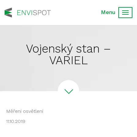
Toggl
navig
Vojenský stan –
VARIEL
Měření osvětlení
11.10.2019