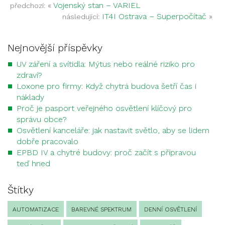
«
Vojenský stan – VARIEL
předchozí:
IT4I Ostrava – Superpočítač
»
následující:
Nejnovější příspěvky
UV záření a svítidla: Mýtus nebo reálné riziko pro
zdraví?
Loxone pro firmy: Když chytrá budova šetří čas i
náklady
Proč je pasport veřejného osvětlení klíčový pro
správu obce?
Osvětlení kanceláře: jak nastavit světlo, aby se lidem
dobře pracovalo
EPBD IV a chytré budovy: proč začít s přípravou
teď hned
Štítky
AUTOMATIZACE
BAREVNÉ SPEKTRUM
DENNÍ OSVĚTLENÍ