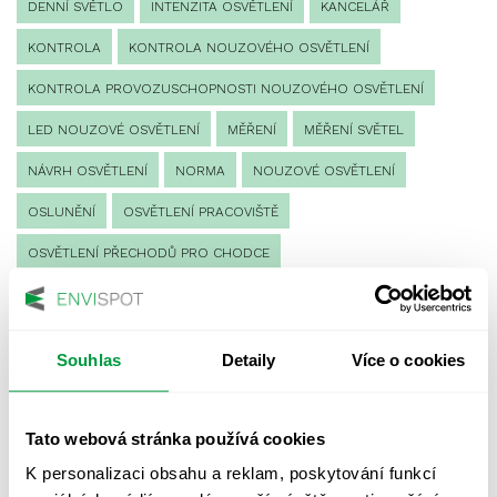
DENNÍ SVĚTLO
INTENZITA OSVĚTLENÍ
KANCELÁŘ
KONTROLA
KONTROLA NOUZOVÉHO OSVĚTLENÍ
KONTROLA PROVOZUSCHOPNOSTI NOUZOVÉHO OSVĚTLENÍ
LED NOUZOVÉ OSVĚTLENÍ
MĚŘENÍ
MĚŘENÍ SVĚTEL
NÁVRH OSVĚTLENÍ
NORMA
NOUZOVÉ OSVĚTLENÍ
OSLUNĚNÍ
OSVĚTLENÍ PRACOVIŠTĚ
OSVĚTLENÍ PŘECHODŮ PRO CHODCE
OSVĚTLENÍ SPORTOVIŠŤ
POULIČNÍ OSVĚTLENÍ
PROTIPANICKÉ OSVĚTLENÍ
Souhlas
Detaily
Více o cookies
PROVOZNÍ DENÍK NOUZOVÉHO OSVĚTLENÍ
REVIZE NOUZOVÉHO OSVĚTLENÍ
ŘÍZENÍ
SPEKTRUM
Tato webová stránka používá cookies
UMĚLÉ OSVĚTLENÍ
VEŘEJNÉ OSVĚTLENÍ
K personalizaci obsahu a reklam, poskytování funkcí