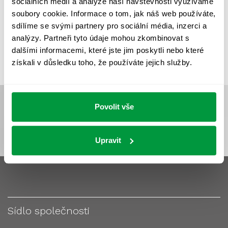
sociálních médií a analýze naší návštěvnosti využíváme
VÝPOČET OSVĚTLENÍ
VÝPOČET ZASTÍNĚNÍ
soubory cookie. Informace o tom, jak náš web používáte,
VÝPOČTY A NÁVRHY
ZASTÍNĚNÍ
sdílíme se svými partnery pro sociální média, inzerci a
analýzy. Partneři tyto údaje mohou zkombinovat s
ZKOUŠKY NOUZOVÉHO OSVĚTLENÍ
dalšími informacemi, které jste jim poskytli nebo které
získali v důsledku toho, že používáte jejich služby.
Povolit vše
Upravit
Sídlo společnosti