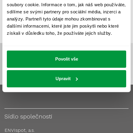
soubory cookie. Informace o tom, jak náš web používáte,
VÝPOČTY A NÁVRHY
ZASTÍNĚNÍ
sdílíme se svými partnery pro sociální média, inzerci a
ZKOUŠKY NOUZOVÉHO OSVĚTLENÍ
analýzy. Partneři tyto údaje mohou zkombinovat s
dalšími informacemi, které jste jim poskytli nebo které
získali v důsledku toho, že používáte jejich služby.
Povolit vše
Upravit
Sídlo společnosti
ENVIspot, a.s.