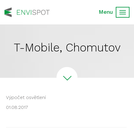
Toggl
navig
T-Mobile, Chomutov
Výpočet osvětlení
01.08.2017