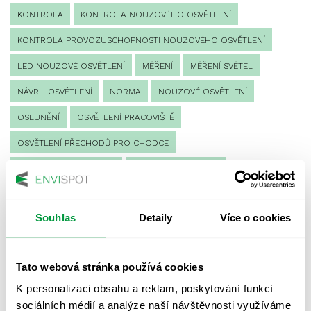
KONTROLA
KONTROLA NOUZOVÉHO OSVĚTLENÍ
KONTROLA PROVOZUSCHOPNOSTI NOUZOVÉHO OSVĚTLENÍ
LED NOUZOVÉ OSVĚTLENÍ
MĚŘENÍ
MĚŘENÍ SVĚTEL
NÁVRH OSVĚTLENÍ
NORMA
NOUZOVÉ OSVĚTLENÍ
OSLUNĚNÍ
OSVĚTLENÍ PRACOVIŠTĚ
OSVĚTLENÍ PŘECHODŮ PRO CHODCE
OSVĚTLENÍ SPORTOVIŠŤ
POULIČNÍ OSVĚTLENÍ
PROTIPANICKÉ OSVĚTLENÍ
Souhlas
Detaily
Více o cookies
PROVOZNÍ DENÍK NOUZOVÉHO OSVĚTLENÍ
REVIZE NOUZOVÉHO OSVĚTLENÍ
ŘÍZENÍ
SPEKTRUM
Tato webová stránka používá cookies
UMĚLÉ OSVĚTLENÍ
VEŘEJNÉ OSVĚTLENÍ
K personalizaci obsahu a reklam, poskytování funkcí
VÝPOČET OSVĚTLENÍ
VÝPOČET ZASTÍNĚNÍ
sociálních médií a analýze naší návštěvnosti využíváme