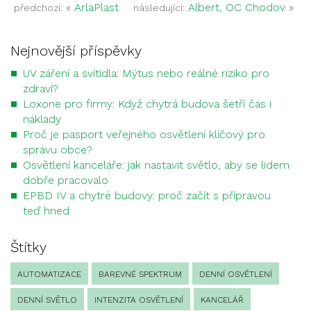
«
ArlaPlast
Albert, OC Chodov
»
předchozí:
následující:
Nejnovější příspěvky
UV záření a svítidla: Mýtus nebo reálné riziko pro
zdraví?
Loxone pro firmy: Když chytrá budova šetří čas i
náklady
Proč je pasport veřejného osvětlení klíčový pro
správu obce?
Osvětlení kanceláře: jak nastavit světlo, aby se lidem
dobře pracovalo
EPBD IV a chytré budovy: proč začít s přípravou
teď hned
Štítky
AUTOMATIZACE
BAREVNÉ SPEKTRUM
DENNÍ OSVĚTLENÍ
DENNÍ SVĚTLO
INTENZITA OSVĚTLENÍ
KANCELÁŘ