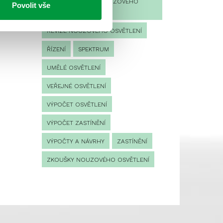
PROVOZNÍ DENÍK NOUZOVÉHO
Povolit vše
OSVĚTLENÍ
REVIZE NOUZOVÉHO OSVĚTLENÍ
ŘÍZENÍ
SPEKTRUM
UMĚLÉ OSVĚTLENÍ
VEŘEJNÉ OSVĚTLENÍ
VÝPOČET OSVĚTLENÍ
VÝPOČET ZASTÍNĚNÍ
VÝPOČTY A NÁVRHY
ZASTÍNĚNÍ
ZKOUŠKY NOUZOVÉHO OSVĚTLENÍ