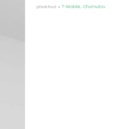
«
T-Mobile, Chomutov
předchozí: