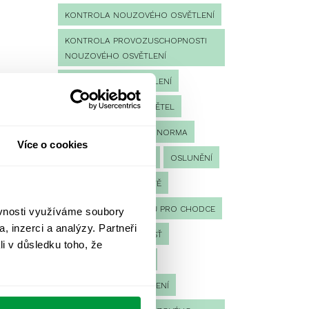
KONTROLA NOUZOVÉHO OSVĚTLENÍ
KONTROLA PROVOZUSCHOPNOSTI
NOUZOVÉHO OSVĚTLENÍ
LED NOUZOVÉ OSVĚTLENÍ
MĚŘENÍ
MĚŘENÍ SVĚTEL
NÁVRH OSVĚTLENÍ
NORMA
Více o cookies
NOUZOVÉ OSVĚTLENÍ
OSLUNĚNÍ
OSVĚTLENÍ PRACOVIŠTĚ
OSVĚTLENÍ PŘECHODŮ PRO CHODCE
ěvnosti využíváme soubory
, inzerci a analýzy. Partneři
OSVĚTLENÍ SPORTOVIŠŤ
li v důsledku toho, že
POULIČNÍ OSVĚTLENÍ
PROTIPANICKÉ OSVĚTLENÍ