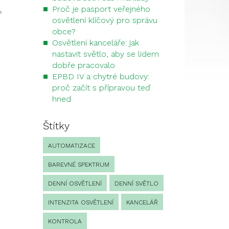
Proč je pasport veřejného
»
osvětlení klíčový pro správu
obce?
Osvětlení kanceláře: jak
nastavit světlo, aby se lidem
dobře pracovalo
EPBD IV a chytré budovy:
proč začít s přípravou teď
hned
Štítky
AUTOMATIZACE
BAREVNÉ SPEKTRUM
DENNÍ OSVĚTLENÍ
DENNÍ SVĚTLO
INTENZITA OSVĚTLENÍ
KANCELÁŘ
KONTROLA