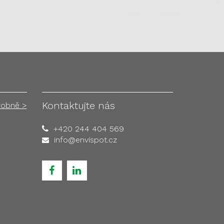
Kontaktujte nás
robně >
+420 244 404 569
info@envispot.cz