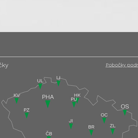
čky
Pobočky pod