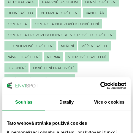
AUTOMATIZACE
BAREVNÉ SPEKTRUM
DENNÍ OSVĚTLENÍ
DENNÍ SVĚTLO
INTENZITA OSVĚTLENÍ
KANCELÁŘ
KONTROLA
KONTROLA NOUZOVÉHO OSVĚTLENÍ
KONTROLA PROVOZUSCHOPNOSTI NOUZOVÉHO OSVĚTLENÍ
LED NOUZOVÉ OSVĚTLENÍ
MĚŘENÍ
MĚŘENÍ SVĚTEL
NÁVRH OSVĚTLENÍ
NORMA
NOUZOVÉ OSVĚTLENÍ
OSLUNĚNÍ
OSVĚTLENÍ PRACOVIŠTĚ
OSVĚTLENÍ PŘECHODŮ PRO CHODCE
OSVĚTLENÍ SPORTOVIŠŤ
POULIČNÍ OSVĚTLENÍ
PROTIPANICKÉ OSVĚTLENÍ
Souhlas
Detaily
Více o cookies
PROVOZNÍ DENÍK NOUZOVÉHO OSVĚTLENÍ
Tato webová stránka používá cookies
REVIZE NOUZOVÉHO OSVĚTLENÍ
ŘÍZENÍ
SPEKTRUM
K personalizaci obsahu a reklam, poskytování funkcí