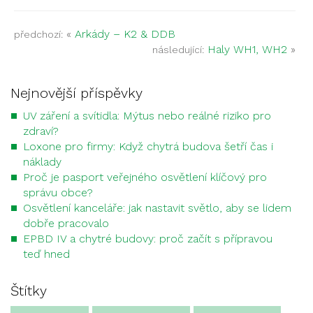
«
Arkády – K2 & DDB
předchozí:
Haly WH1, WH2
»
následující:
Nejnovější příspěvky
UV záření a svítidla: Mýtus nebo reálné riziko pro
zdraví?
Loxone pro firmy: Když chytrá budova šetří čas i
náklady
Proč je pasport veřejného osvětlení klíčový pro
správu obce?
Osvětlení kanceláře: jak nastavit světlo, aby se lidem
dobře pracovalo
EPBD IV a chytré budovy: proč začít s přípravou
teď hned
Štítky