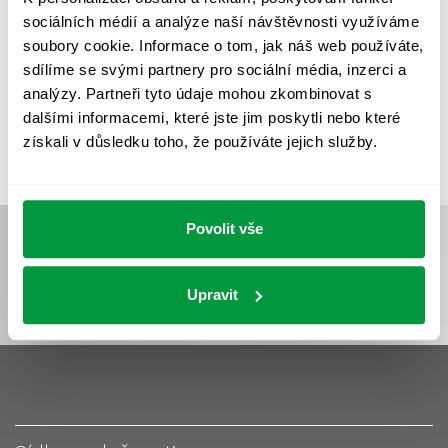
UMĚLÉ OSVĚTLENÍ
VEŘEJNÉ OSVĚTLENÍ
sociálních médií a analýze naší návštěvnosti využíváme
VÝPOČET OSVĚTLENÍ
VÝPOČET ZASTÍNĚNÍ
soubory cookie. Informace o tom, jak náš web používáte,
sdílíme se svými partnery pro sociální média, inzerci a
VÝPOČTY A NÁVRHY
ZASTÍNĚNÍ
analýzy. Partneři tyto údaje mohou zkombinovat s
ZKOUŠKY NOUZOVÉHO OSVĚTLENÍ
dalšími informacemi, které jste jim poskytli nebo které
získali v důsledku toho, že používáte jejich služby.
Povolit vše
Upravit