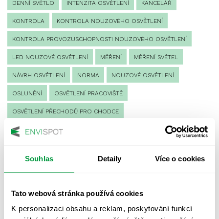
DENNÍ SVĚTLO
INTENZITA OSVĚTLENÍ
KANCELÁŘ
KONTROLA
KONTROLA NOUZOVÉHO OSVĚTLENÍ
KONTROLA PROVOZUSCHOPNOSTI NOUZOVÉHO OSVĚTLENÍ
LED NOUZOVÉ OSVĚTLENÍ
MĚŘENÍ
MĚŘENÍ SVĚTEL
NÁVRH OSVĚTLENÍ
NORMA
NOUZOVÉ OSVĚTLENÍ
OSLUNĚNÍ
OSVĚTLENÍ PRACOVIŠTĚ
OSVĚTLENÍ PŘECHODŮ PRO CHODCE
OSVĚTLENÍ SPORTOVIŠŤ
POULIČNÍ OSVĚTLENÍ
PROTIPANICKÉ OSVĚTLENÍ
Souhlas
Detaily
Více o cookies
PROVOZNÍ DENÍK NOUZOVÉHO OSVĚTLENÍ
REVIZE NOUZOVÉHO OSVĚTLENÍ
ŘÍZENÍ
SPEKTRUM
Tato webová stránka používá cookies
UMĚLÉ OSVĚTLENÍ
VEŘEJNÉ OSVĚTLENÍ
K personalizaci obsahu a reklam, poskytování funkcí