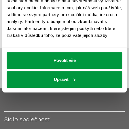
sociálních médií a analýze naší návštěvnosti využíváme
VÝPOČET OSVĚTLENÍ
VÝPOČET ZASTÍNĚNÍ
soubory cookie. Informace o tom, jak náš web používáte,
VÝPOČTY A NÁVRHY
ZASTÍNĚNÍ
sdílíme se svými partnery pro sociální média, inzerci a
analýzy. Partneři tyto údaje mohou zkombinovat s
ZKOUŠKY NOUZOVÉHO OSVĚTLENÍ
dalšími informacemi, které jste jim poskytli nebo které
získali v důsledku toho, že používáte jejich služby.
Povolit vše
Upravit
Sídlo společnosti