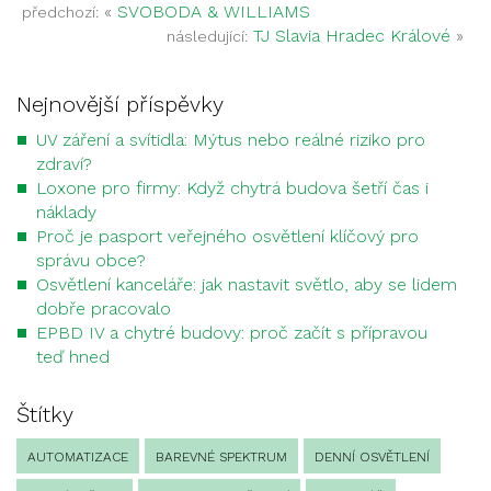
«
SVOBODA & WILLIAMS
předchozí:
TJ Slavia Hradec Králové
»
následující:
Nejnovější příspěvky
UV záření a svítidla: Mýtus nebo reálné riziko pro
zdraví?
Loxone pro firmy: Když chytrá budova šetří čas i
náklady
Proč je pasport veřejného osvětlení klíčový pro
správu obce?
Osvětlení kanceláře: jak nastavit světlo, aby se lidem
dobře pracovalo
EPBD IV a chytré budovy: proč začít s přípravou
teď hned
Štítky
AUTOMATIZACE
BAREVNÉ SPEKTRUM
DENNÍ OSVĚTLENÍ