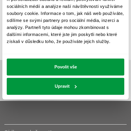
UMĚLÉ OSVĚTLENÍ
VEŘEJNÉ OSVĚTLENÍ
sociálních médií a analýze naší návštěvnosti využíváme
VÝPOČET OSVĚTLENÍ
VÝPOČET ZASTÍNĚNÍ
soubory cookie. Informace o tom, jak náš web používáte,
sdílíme se svými partnery pro sociální média, inzerci a
VÝPOČTY A NÁVRHY
ZASTÍNĚNÍ
analýzy. Partneři tyto údaje mohou zkombinovat s
ZKOUŠKY NOUZOVÉHO OSVĚTLENÍ
dalšími informacemi, které jste jim poskytli nebo které
získali v důsledku toho, že používáte jejich služby.
Povolit vše
Upravit