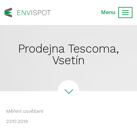
Toggl
navig
Prodejna Tescoma,
Vsetín
Měření osvětlení
23.10.2019