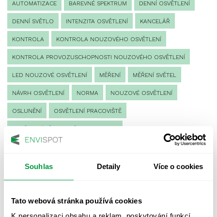
AUTOMATIZACE
BAREVNÉ SPEKTRUM
DENNÍ OSVĚTLENÍ
DENNÍ SVĚTLO
INTENZITA OSVĚTLENÍ
KANCELÁŘ
KONTROLA
KONTROLA NOUZOVÉHO OSVĚTLENÍ
KONTROLA PROVOZUSCHOPNOSTI NOUZOVÉHO OSVĚTLENÍ
LED NOUZOVÉ OSVĚTLENÍ
MĚŘENÍ
MĚŘENÍ SVĚTEL
NÁVRH OSVĚTLENÍ
NORMA
NOUZOVÉ OSVĚTLENÍ
OSLUNĚNÍ
OSVĚTLENÍ PRACOVIŠTĚ
OSVĚTLENÍ PŘECHODŮ PRO CHODCE
OSVĚTLENÍ SPORTOVIŠŤ
POULIČNÍ OSVĚTLENÍ
PROTIPANICKÉ OSVĚTLENÍ
Souhlas
Detaily
Více o cookies
PROVOZNÍ DENÍK NOUZOVÉHO OSVĚTLENÍ
Tato webová stránka používá cookies
REVIZE NOUZOVÉHO OSVĚTLENÍ
ŘÍZENÍ
SPEKTRUM
K personalizaci obsahu a reklam, poskytování funkcí