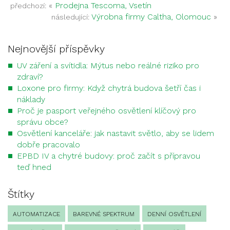
«
Prodejna Tescoma, Vsetín
předchozí:
Výrobna firmy Caltha, Olomouc
»
následující:
Nejnovější příspěvky
UV záření a svítidla: Mýtus nebo reálné riziko pro
zdraví?
Loxone pro firmy: Když chytrá budova šetří čas i
náklady
Proč je pasport veřejného osvětlení klíčový pro
správu obce?
Osvětlení kanceláře: jak nastavit světlo, aby se lidem
dobře pracovalo
EPBD IV a chytré budovy: proč začít s přípravou
teď hned
Štítky
AUTOMATIZACE
BAREVNÉ SPEKTRUM
DENNÍ OSVĚTLENÍ