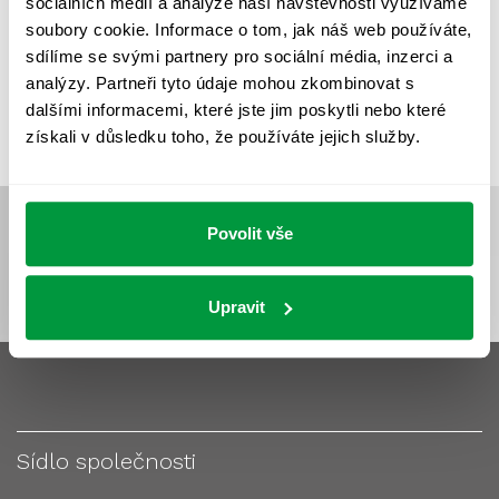
sociálních médií a analýze naší návštěvnosti využíváme
VÝPOČET OSVĚTLENÍ
VÝPOČET ZASTÍNĚNÍ
soubory cookie. Informace o tom, jak náš web používáte,
VÝPOČTY A NÁVRHY
ZASTÍNĚNÍ
sdílíme se svými partnery pro sociální média, inzerci a
analýzy. Partneři tyto údaje mohou zkombinovat s
ZKOUŠKY NOUZOVÉHO OSVĚTLENÍ
dalšími informacemi, které jste jim poskytli nebo které
získali v důsledku toho, že používáte jejich služby.
Povolit vše
Upravit
Sídlo společnosti