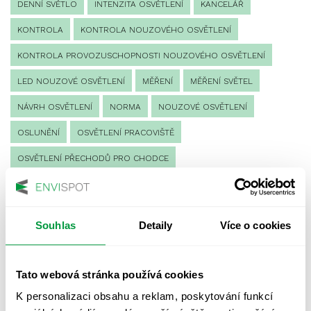
DENNÍ SVĚTLO
INTENZITA OSVĚTLENÍ
KANCELÁŘ
KONTROLA
KONTROLA NOUZOVÉHO OSVĚTLENÍ
KONTROLA PROVOZUSCHOPNOSTI NOUZOVÉHO OSVĚTLENÍ
LED NOUZOVÉ OSVĚTLENÍ
MĚŘENÍ
MĚŘENÍ SVĚTEL
NÁVRH OSVĚTLENÍ
NORMA
NOUZOVÉ OSVĚTLENÍ
OSLUNĚNÍ
OSVĚTLENÍ PRACOVIŠTĚ
OSVĚTLENÍ PŘECHODŮ PRO CHODCE
OSVĚTLENÍ SPORTOVIŠŤ
POULIČNÍ OSVĚTLENÍ
PROTIPANICKÉ OSVĚTLENÍ
Souhlas
Detaily
Více o cookies
PROVOZNÍ DENÍK NOUZOVÉHO OSVĚTLENÍ
REVIZE NOUZOVÉHO OSVĚTLENÍ
ŘÍZENÍ
SPEKTRUM
Tato webová stránka používá cookies
UMĚLÉ OSVĚTLENÍ
VEŘEJNÉ OSVĚTLENÍ
K personalizaci obsahu a reklam, poskytování funkcí