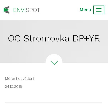
Toggl
navig
OC Stromovka DP+YR
Měření osvětlení
24.10.2019