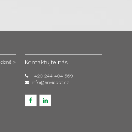
Kontaktujte nás
robně >
+420 244 404 569
info@envispot.cz