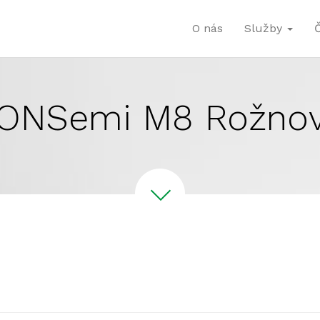
O nás
Služby
ONSemi M8 Rožno