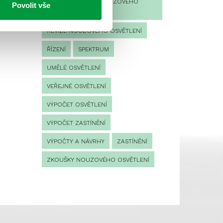
PROVOZNÍ DENÍK NOUZOVÉHO
Povolit vše
OSVĚTLENÍ
REVIZE NOUZOVÉHO OSVĚTLENÍ
ŘÍZENÍ
SPEKTRUM
UMĚLÉ OSVĚTLENÍ
VEŘEJNÉ OSVĚTLENÍ
VÝPOČET OSVĚTLENÍ
VÝPOČET ZASTÍNĚNÍ
VÝPOČTY A NÁVRHY
ZASTÍNĚNÍ
ZKOUŠKY NOUZOVÉHO OSVĚTLENÍ