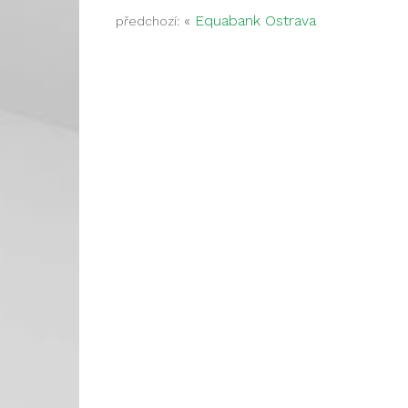
«
Equabank Ostrava
předchozí: