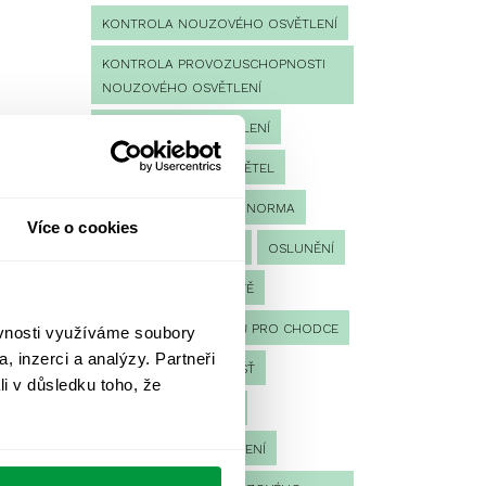
KONTROLA NOUZOVÉHO OSVĚTLENÍ
KONTROLA PROVOZUSCHOPNOSTI
NOUZOVÉHO OSVĚTLENÍ
LED NOUZOVÉ OSVĚTLENÍ
MĚŘENÍ
MĚŘENÍ SVĚTEL
NÁVRH OSVĚTLENÍ
NORMA
Více o cookies
NOUZOVÉ OSVĚTLENÍ
OSLUNĚNÍ
OSVĚTLENÍ PRACOVIŠTĚ
OSVĚTLENÍ PŘECHODŮ PRO CHODCE
ěvnosti využíváme soubory
, inzerci a analýzy. Partneři
OSVĚTLENÍ SPORTOVIŠŤ
li v důsledku toho, že
POULIČNÍ OSVĚTLENÍ
PROTIPANICKÉ OSVĚTLENÍ