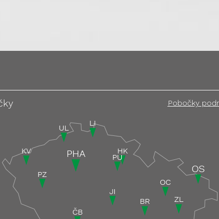
čky
Pobočky pod