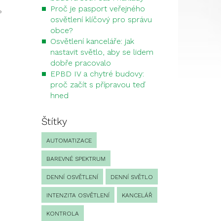
Proč je pasport veřejného
»
osvětlení klíčový pro správu
obce?
Osvětlení kanceláře: jak
nastavit světlo, aby se lidem
dobře pracovalo
EPBD IV a chytré budovy:
proč začít s přípravou teď
hned
Štítky
AUTOMATIZACE
BAREVNÉ SPEKTRUM
DENNÍ OSVĚTLENÍ
DENNÍ SVĚTLO
INTENZITA OSVĚTLENÍ
KANCELÁŘ
KONTROLA