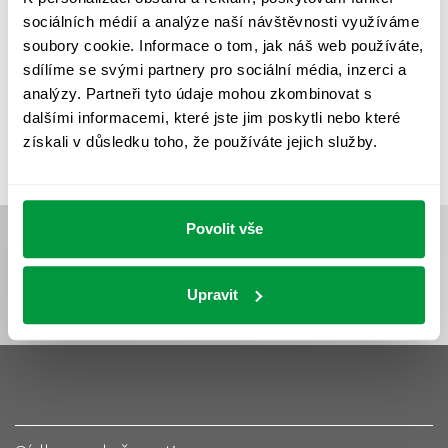
UMĚLÉ OSVĚTLENÍ
VEŘEJNÉ OSVĚTLENÍ
sociálních médií a analýze naší návštěvnosti využíváme
VÝPOČET OSVĚTLENÍ
VÝPOČET ZASTÍNĚNÍ
soubory cookie. Informace o tom, jak náš web používáte,
sdílíme se svými partnery pro sociální média, inzerci a
VÝPOČTY A NÁVRHY
ZASTÍNĚNÍ
analýzy. Partneři tyto údaje mohou zkombinovat s
ZKOUŠKY NOUZOVÉHO OSVĚTLENÍ
dalšími informacemi, které jste jim poskytli nebo které
získali v důsledku toho, že používáte jejich služby.
Povolit vše
Upravit