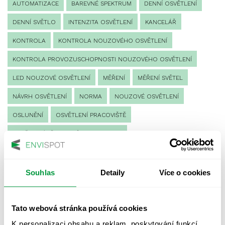
AUTOMATIZACE
BAREVNÉ SPEKTRUM
DENNÍ OSVĚTLENÍ
DENNÍ SVĚTLO
INTENZITA OSVĚTLENÍ
KANCELÁŘ
KONTROLA
KONTROLA NOUZOVÉHO OSVĚTLENÍ
KONTROLA PROVOZUSCHOPNOSTI NOUZOVÉHO OSVĚTLENÍ
LED NOUZOVÉ OSVĚTLENÍ
MĚŘENÍ
MĚŘENÍ SVĚTEL
NÁVRH OSVĚTLENÍ
NORMA
NOUZOVÉ OSVĚTLENÍ
OSLUNĚNÍ
OSVĚTLENÍ PRACOVIŠTĚ
OSVĚTLENÍ PŘECHODŮ PRO CHODCE
OSVĚTLENÍ SPORTOVIŠŤ
POULIČNÍ OSVĚTLENÍ
PROTIPANICKÉ OSVĚTLENÍ
Souhlas
Detaily
Více o cookies
PROVOZNÍ DENÍK NOUZOVÉHO OSVĚTLENÍ
Tato webová stránka používá cookies
REVIZE NOUZOVÉHO OSVĚTLENÍ
ŘÍZENÍ
SPEKTRUM
K personalizaci obsahu a reklam, poskytování funkcí