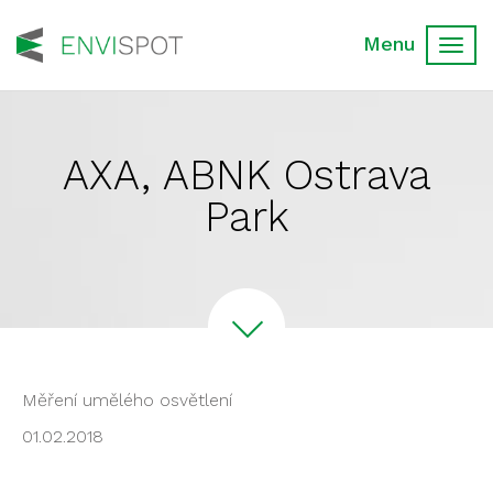
Toggl
navig
AXA, ABNK Ostrava
Park
Měření umělého osvětlení
01.02.2018