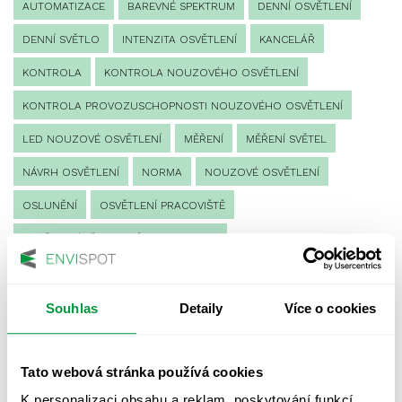
AUTOMATIZACE
BAREVNÉ SPEKTRUM
DENNÍ OSVĚTLENÍ
DENNÍ SVĚTLO
INTENZITA OSVĚTLENÍ
KANCELÁŘ
KONTROLA
KONTROLA NOUZOVÉHO OSVĚTLENÍ
KONTROLA PROVOZUSCHOPNOSTI NOUZOVÉHO OSVĚTLENÍ
LED NOUZOVÉ OSVĚTLENÍ
MĚŘENÍ
MĚŘENÍ SVĚTEL
NÁVRH OSVĚTLENÍ
NORMA
NOUZOVÉ OSVĚTLENÍ
OSLUNĚNÍ
OSVĚTLENÍ PRACOVIŠTĚ
OSVĚTLENÍ PŘECHODŮ PRO CHODCE
OSVĚTLENÍ SPORTOVIŠŤ
POULIČNÍ OSVĚTLENÍ
PROTIPANICKÉ OSVĚTLENÍ
Souhlas
Detaily
Více o cookies
PROVOZNÍ DENÍK NOUZOVÉHO OSVĚTLENÍ
Tato webová stránka používá cookies
REVIZE NOUZOVÉHO OSVĚTLENÍ
ŘÍZENÍ
SPEKTRUM
K personalizaci obsahu a reklam, poskytování funkcí