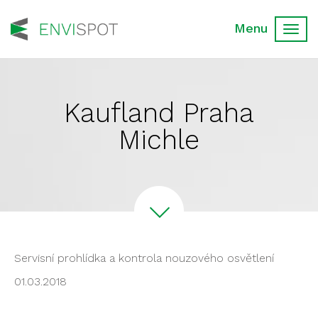
Toggl
navig
Kaufland Praha
Michle
Servisní prohlídka a kontrola nouzového osvětlení
01.03.2018