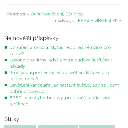
«
Denní osvětlení, BD Troja
předchozí:
PPPS – Jílové u Pr.
»
následující:
Nejnovější příspěvky
UV záření a svítidla: Mýtus nebo reálné riziko pro
zdraví?
Loxone pro firmy: Když chytrá budova šetří čas i
náklady
Proč je pasport veřejného osvětlení klíčový pro
správu obce?
Osvětlení kanceláře: jak nastavit světlo, aby se lidem
dobře pracovalo
EPBD IV a chytré budovy: proč začít s přípravou
teď hned
Štítky