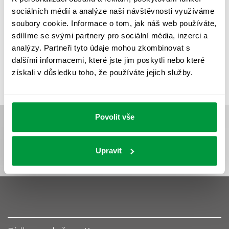
UMĚLÉ OSVĚTLENÍ
VEŘEJNÉ OSVĚTLENÍ
sociálních médií a analýze naší návštěvnosti využíváme
VÝPOČET OSVĚTLENÍ
VÝPOČET ZASTÍNĚNÍ
soubory cookie. Informace o tom, jak náš web používáte,
sdílíme se svými partnery pro sociální média, inzerci a
VÝPOČTY A NÁVRHY
ZASTÍNĚNÍ
analýzy. Partneři tyto údaje mohou zkombinovat s
ZKOUŠKY NOUZOVÉHO OSVĚTLENÍ
dalšími informacemi, které jste jim poskytli nebo které
získali v důsledku toho, že používáte jejich služby.
Povolit vše
Upravit