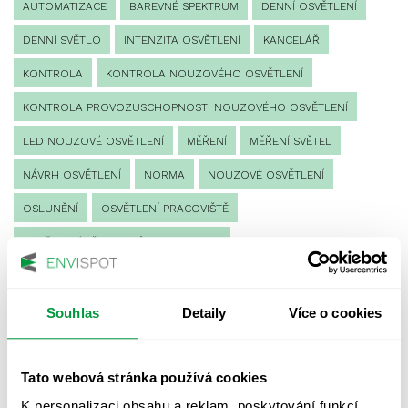
AUTOMATIZACE
BAREVNÉ SPEKTRUM
DENNÍ OSVĚTLENÍ
DENNÍ SVĚTLO
INTENZITA OSVĚTLENÍ
KANCELÁŘ
KONTROLA
KONTROLA NOUZOVÉHO OSVĚTLENÍ
KONTROLA PROVOZUSCHOPNOSTI NOUZOVÉHO OSVĚTLENÍ
LED NOUZOVÉ OSVĚTLENÍ
MĚŘENÍ
MĚŘENÍ SVĚTEL
NÁVRH OSVĚTLENÍ
NORMA
NOUZOVÉ OSVĚTLENÍ
OSLUNĚNÍ
OSVĚTLENÍ PRACOVIŠTĚ
OSVĚTLENÍ PŘECHODŮ PRO CHODCE
OSVĚTLENÍ SPORTOVIŠŤ
POULIČNÍ OSVĚTLENÍ
PROTIPANICKÉ OSVĚTLENÍ
Souhlas
Detaily
Více o cookies
PROVOZNÍ DENÍK NOUZOVÉHO OSVĚTLENÍ
Tato webová stránka používá cookies
REVIZE NOUZOVÉHO OSVĚTLENÍ
ŘÍZENÍ
SPEKTRUM
K personalizaci obsahu a reklam, poskytování funkcí