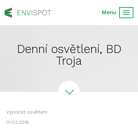
Toggl
navig
Denní osvětlení, BD
Troja
Výpočet osvětlení
01.03.2018