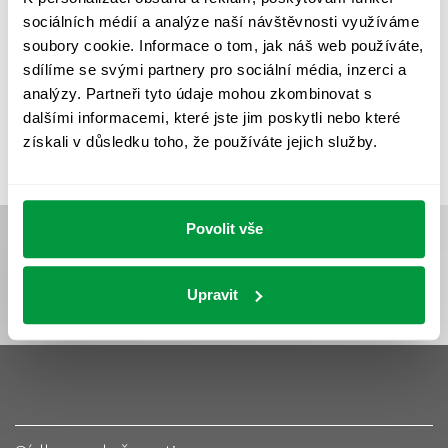
UMĚLÉ OSVĚTLENÍ
VEŘEJNÉ OSVĚTLENÍ
sociálních médií a analýze naší návštěvnosti využíváme
VÝPOČET OSVĚTLENÍ
VÝPOČET ZASTÍNĚNÍ
soubory cookie. Informace o tom, jak náš web používáte,
sdílíme se svými partnery pro sociální média, inzerci a
VÝPOČTY A NÁVRHY
ZASTÍNĚNÍ
analýzy. Partneři tyto údaje mohou zkombinovat s
ZKOUŠKY NOUZOVÉHO OSVĚTLENÍ
dalšími informacemi, které jste jim poskytli nebo které
získali v důsledku toho, že používáte jejich služby.
Povolit vše
Upravit