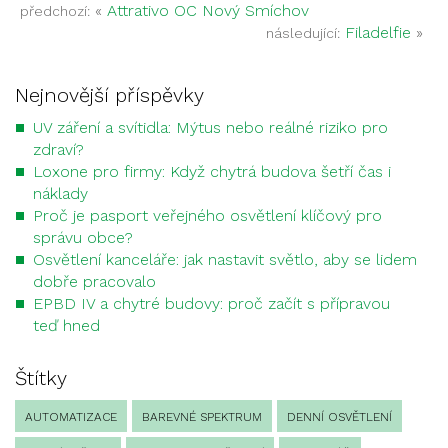
«
Attrativo OC Nový Smíchov
předchozí:
Filadelfie
»
následující:
Nejnovější příspěvky
UV záření a svítidla: Mýtus nebo reálné riziko pro
zdraví?
Loxone pro firmy: Když chytrá budova šetří čas i
náklady
Proč je pasport veřejného osvětlení klíčový pro
správu obce?
Osvětlení kanceláře: jak nastavit světlo, aby se lidem
dobře pracovalo
EPBD IV a chytré budovy: proč začít s přípravou
teď hned
Štítky
AUTOMATIZACE
BAREVNÉ SPEKTRUM
DENNÍ OSVĚTLENÍ