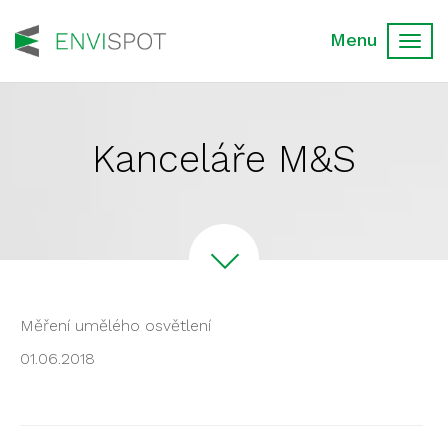
Toggl
navig
Kanceláře M&S
Měření umělého osvětlení
01.06.2018