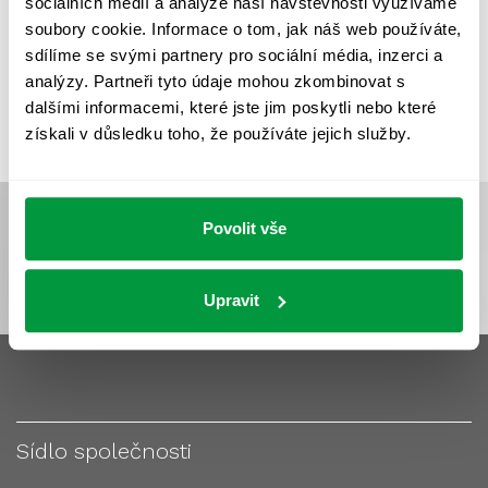
sociálních médií a analýze naší návštěvnosti využíváme
VÝPOČET OSVĚTLENÍ
VÝPOČET ZASTÍNĚNÍ
soubory cookie. Informace o tom, jak náš web používáte,
VÝPOČTY A NÁVRHY
ZASTÍNĚNÍ
sdílíme se svými partnery pro sociální média, inzerci a
analýzy. Partneři tyto údaje mohou zkombinovat s
ZKOUŠKY NOUZOVÉHO OSVĚTLENÍ
dalšími informacemi, které jste jim poskytli nebo které
získali v důsledku toho, že používáte jejich služby.
Povolit vše
Upravit
Sídlo společnosti