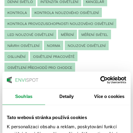
DENNÍ SVĚTLO
INTENZITA OSVĚTLENÍ
KANCELÁŘ
KONTROLA
KONTROLA NOUZOVÉHO OSVĚTLENÍ
KONTROLA PROVOZUSCHOPNOSTI NOUZOVÉHO OSVĚTLENÍ
LED NOUZOVÉ OSVĚTLENÍ
MĚŘENÍ
MĚŘENÍ SVĚTEL
NÁVRH OSVĚTLENÍ
NORMA
NOUZOVÉ OSVĚTLENÍ
OSLUNĚNÍ
OSVĚTLENÍ PRACOVIŠTĚ
OSVĚTLENÍ PŘECHODŮ PRO CHODCE
OSVĚTLENÍ SPORTOVIŠŤ
POULIČNÍ OSVĚTLENÍ
PROTIPANICKÉ OSVĚTLENÍ
Souhlas
Detaily
Více o cookies
PROVOZNÍ DENÍK NOUZOVÉHO OSVĚTLENÍ
REVIZE NOUZOVÉHO OSVĚTLENÍ
ŘÍZENÍ
SPEKTRUM
Tato webová stránka používá cookies
UMĚLÉ OSVĚTLENÍ
VEŘEJNÉ OSVĚTLENÍ
K personalizaci obsahu a reklam, poskytování funkcí