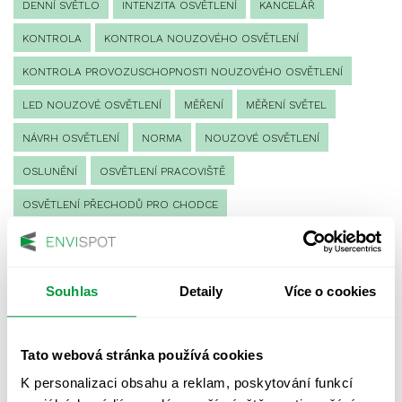
DENNÍ SVĚTLO
INTENZITA OSVĚTLENÍ
KANCELÁŘ
KONTROLA
KONTROLA NOUZOVÉHO OSVĚTLENÍ
KONTROLA PROVOZUSCHOPNOSTI NOUZOVÉHO OSVĚTLENÍ
LED NOUZOVÉ OSVĚTLENÍ
MĚŘENÍ
MĚŘENÍ SVĚTEL
NÁVRH OSVĚTLENÍ
NORMA
NOUZOVÉ OSVĚTLENÍ
OSLUNĚNÍ
OSVĚTLENÍ PRACOVIŠTĚ
OSVĚTLENÍ PŘECHODŮ PRO CHODCE
OSVĚTLENÍ SPORTOVIŠŤ
POULIČNÍ OSVĚTLENÍ
PROTIPANICKÉ OSVĚTLENÍ
Souhlas
Detaily
Více o cookies
PROVOZNÍ DENÍK NOUZOVÉHO OSVĚTLENÍ
REVIZE NOUZOVÉHO OSVĚTLENÍ
ŘÍZENÍ
SPEKTRUM
Tato webová stránka používá cookies
UMĚLÉ OSVĚTLENÍ
VEŘEJNÉ OSVĚTLENÍ
K personalizaci obsahu a reklam, poskytování funkcí