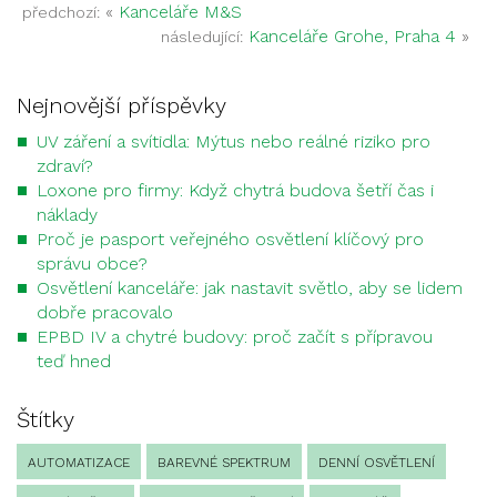
«
Kanceláře M&S
předchozí:
Kanceláře Grohe, Praha 4
»
následující:
Nejnovější příspěvky
UV záření a svítidla: Mýtus nebo reálné riziko pro
zdraví?
Loxone pro firmy: Když chytrá budova šetří čas i
náklady
Proč je pasport veřejného osvětlení klíčový pro
správu obce?
Osvětlení kanceláře: jak nastavit světlo, aby se lidem
dobře pracovalo
EPBD IV a chytré budovy: proč začít s přípravou
teď hned
Štítky
AUTOMATIZACE
BAREVNÉ SPEKTRUM
DENNÍ OSVĚTLENÍ