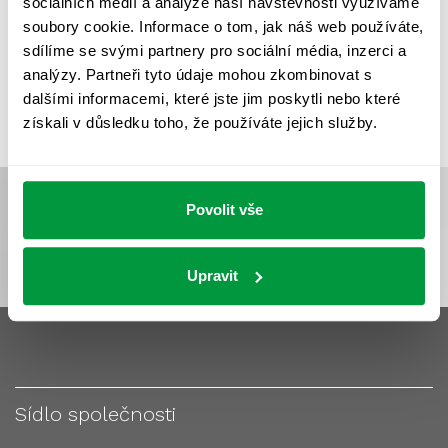
sociálních médií a analýze naší návštěvnosti využíváme
VÝPOČET OSVĚTLENÍ
VÝPOČET ZASTÍNĚNÍ
soubory cookie. Informace o tom, jak náš web používáte,
VÝPOČTY A NÁVRHY
ZASTÍNĚNÍ
sdílíme se svými partnery pro sociální média, inzerci a
analýzy. Partneři tyto údaje mohou zkombinovat s
ZKOUŠKY NOUZOVÉHO OSVĚTLENÍ
dalšími informacemi, které jste jim poskytli nebo které
získali v důsledku toho, že používáte jejich služby.
Povolit vše
Upravit
Sídlo společnosti